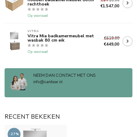
rechthoek
€1.547,00
Op voorraad
VITRA
Vitra Mia badkamermeubel met
€619,00
wasbak 80 cm eik
€449,00
Op voorraad
NEEM DAN CONTACT MET ONS
info@sanitear.nl
RECENT BEKEKEN
-27%