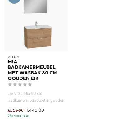
VITRA
MIA
BADKAMERMEUBEL
MET WASBAK 80 CM
GOUDEN EIK
De Vitra Mia 80 cm
badkamermeubelset in gouden
eik is een eigentijdse,
€449,00
€619,00
ruimtebes...
Op voorraad