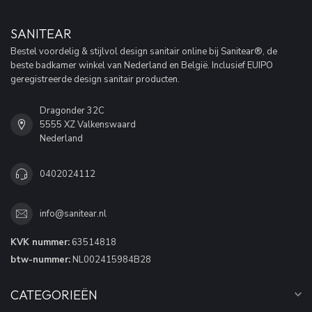
SANITEAR
Bestel voordelig & stijlvol design sanitair online bij Sanitear®, de
beste badkamer winkel van Nederland en België. Inclusief EUIPO
geregistreerde design sanitair producten.
Dragonder 32C
5555 XZ Valkenswaard
Nederland
0402024112
info@sanitear.nl
KVK nummer:
63514818
btw-nummer:
NL002415984B28
CATEGORIEËN