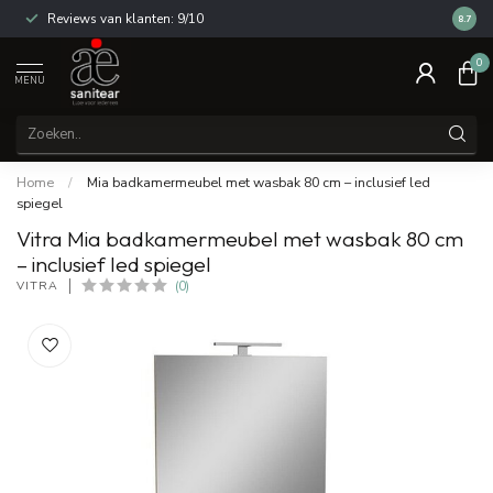
Reviews van klanten: 9/10
14 dag
8.7
0
MENU
Home
/
Mia badkamermeubel met wasbak 80 cm – inclusief led
spiegel
Vitra Mia badkamermeubel met wasbak 80 cm
– inclusief led spiegel
VITRA
(0)