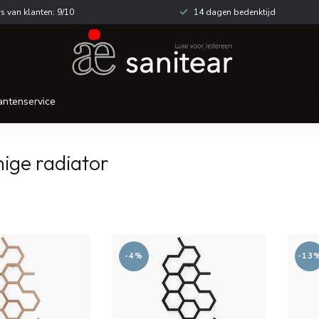
s van klanten: 9/10
14 dagen bedenktijd
antenservice
ige radiator
-4%
-13