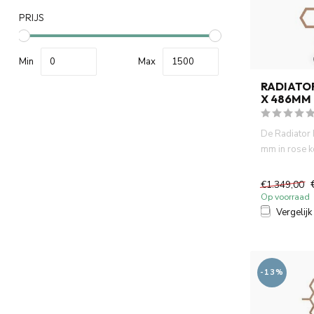
PRIJS
Min
Max
RADIATO
X 486MM
De Radiator
mm in rose k
zijn unieke z
€1.349,00
Op voorraad
Vergelijk
-13%