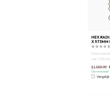
HEX RAD
X 573MM 
Deze vertica
van 1700 m
breed combin
€1.559,00
Op voorraad
Vergelijk