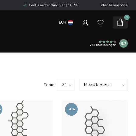
Gratis verzending vanaf €150
Klantenservice
0
EUR
8.7
272
beoordelingen
Toon:
%
-4%