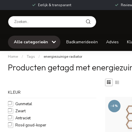
Eerlijk & transparant
Review
Alle categorieën
Badkamerideeën
Advies
Kl
Home
/
Tags
/
energiezuinige radiator
Producten getagd met energiezuin
KLEUR
Gunmetal
-4%
Zwart
Antraciet
Rosé goud-koper