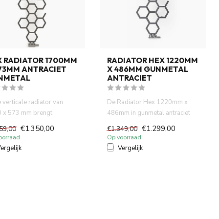
X RADIATOR 1700MM
RADIATOR HEX 1220MM
573MM ANTRACIET
X 486MM GUNMETAL
NMETAL
ANTRACIET
 verticale radiator van
De Radiator Hex 1220mm x
 x 573 mm brengt
486mm in gunmetal antraciet
etrisch design en
combineert een moderne zesh...
€1.350,00
€1.299,00
59,00
€1.349,00
ënt...
oorraad
Op voorraad
ergelijk
Vergelijk