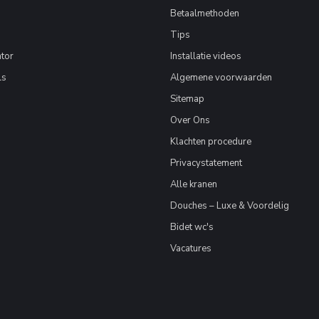
Betaalmethoden
Tips
tor
Installatie videos
ls
Algemene voorwaarden
Sitemap
Over Ons
Klachten procedure
Privacystatement
Alle kranen
Douches – Luxe & Voordelig
Bidet wc's
Vacatures