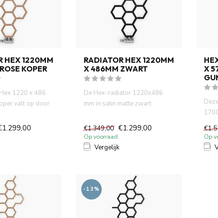
R HEX 1220MM
RADIATOR HEX 1220MM
HE
 ROSE KOPER
X 486MM ZWART
X 
GU
 Hex 1220 x 486
De Hex-radiator 1220x486
Deze
oper valt op door
mm in satin matte zwart
1700
eshoekige ...
combineert een modern
geom
zeshoekig...
€1.299,00
€1.299,00
€1.349,00
€1.5
effici
Op voorraad
Op v
Vergelijk
V
-13%