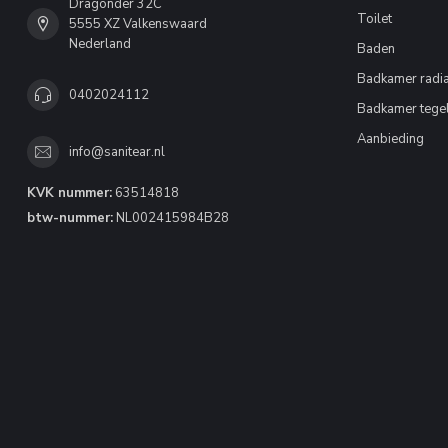
Dragonder 32C
Toilet
5555 XZ Valkenswaard
Nederland
Baden
Badkamer radia
0402024112
Badkamer tege
Aanbieding
info@sanitear.nl
KVK nummer:
63514818
btw-nummer:
NL002415984B28