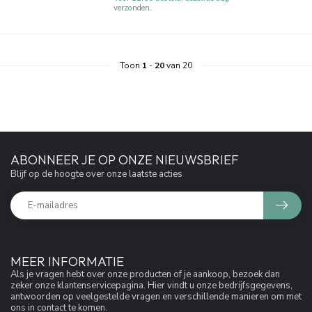
verzonden.
Toon
1
-
20
van 20
ABONNEER JE OP ONZE NIEUWSBRIEF
Blijf op de hoogte over onze laatste acties
MEER INFORMATIE
Als je vragen hebt over onze producten of je aankoop, bezoek dan
zeker onze klantenservicepagina. Hier vindt u onze bedrijfsgegevens,
antwoorden op veelgestelde vragen en verschillende manieren om met
ons in contact te komen.