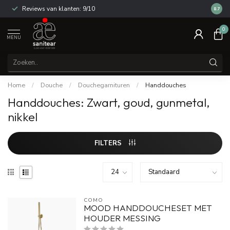
Reviews van klanten: 9/10
14 dag
8.7
0
MENU
Home
/
Douche
/
Douchegarnituren
/
Handdouches
Handdouches: Zwart, goud, gunmetal,
nikkel
FILTERS
COMO
MOOD HANDDOUCHESET MET
HOUDER MESSING