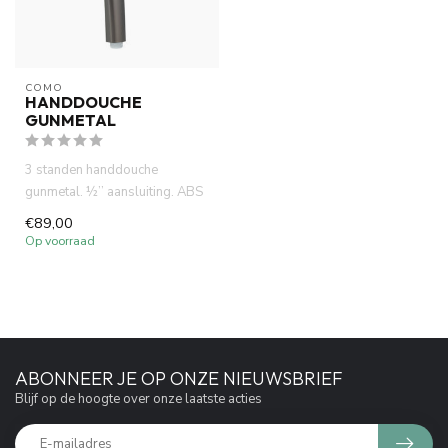
COMO
HANDDOUCHE
GUNMETAL
3 standen handdouche
gunmetal. ½’’ aansluiting. ABS
materiaal. 26 cm lengte.
€89,00
Op voorraad
ABONNEER JE OP ONZE NIEUWSBRIEF
Blijf op de hoogte over onze laatste acties