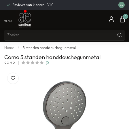
Reviews van klanten: 9/10
14 dag
8.7
0
MENU
Home
/
3 standen handdouchegunmetal
Como 3 standen handdouchegunmetal
COMO
(0)