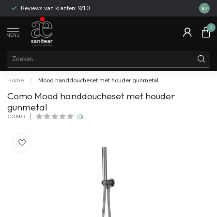
Reviews van klanten: 9/10
14 dag
8.7
0
MENU
Home
/
Mood handdoucheset met houder gunmetal
Como Mood handdoucheset met houder
gunmetal
COMO
(0)