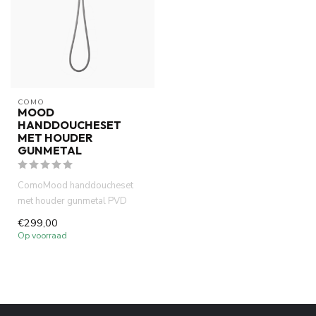
COMO
MOOD
HANDDOUCHESET
MET HOUDER
GUNMETAL
ComoMood handdoucheset
met houder gunmetal PVD
afwerking en geborsteld.
€299,00
Volledig...
Op voorraad