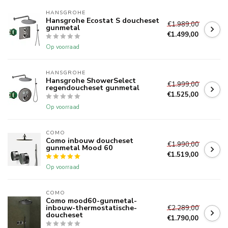
HANSGROHE
Hansgrohe Ecostat S doucheset
€1.989,00
gunmetal
€1.499,00
Op voorraad
HANSGROHE
Hansgrohe ShowerSelect
€1.999,00
regendoucheset gunmetal
€1.525,00
Op voorraad
COMO
Como inbouw doucheset
€1.990,00
gunmetal Mood 60
€1.519,00
Op voorraad
COMO
Como mood60-gunmetal-
inbouw-thermostatische-
€2.289,00
doucheset
€1.790,00