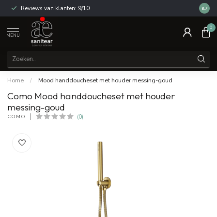
Reviews van klanten: 9/10
14 dag
8.7
0
MENU
Home
/
Mood handdoucheset met houder messing-goud
Como Mood handdoucheset met houder
messing-goud
COMO
(0)