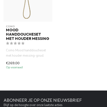
COMO
MOOD
HANDDOUCHESET
MET HOUDER MESSING
Como Mood handdoucheset
met houder messing-goud.
PVD afwerking en geborsteld.
€269,00
Vo...
Op voorraad
ABONNEER JE OP ONZE NIEUWSBRIEF
Blijf op de hoogte over onze laatste acties