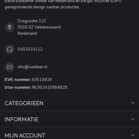
beste badkamer winkel van Nederland en België. Inclusief EUIPO
geregistreerde design sanitair producten.
Dragonder 32C
5555 XZ Valkenswaard
Nederland
0402024112
info@sanitear.nl
KVK nummer:
63514818
btw-nummer:
NL002415984B28
CATEGORIEËN
INFORMATIE
MIJN ACCOUNT