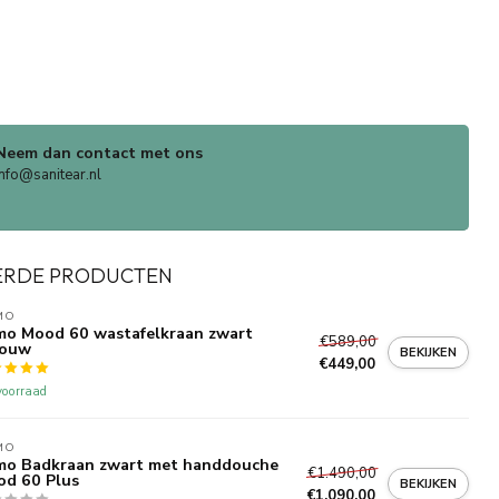
Neem dan contact met ons
info@sanitear.nl
ERDE PRODUCTEN
MO
o Mood 60 wastafelkraan zwart
€589,00
bouw
BEKIJKEN
€449,00
oorraad
MO
mo Badkraan zwart met handdouche
€1.490,00
d 60 Plus
BEKIJKEN
€1.090,00