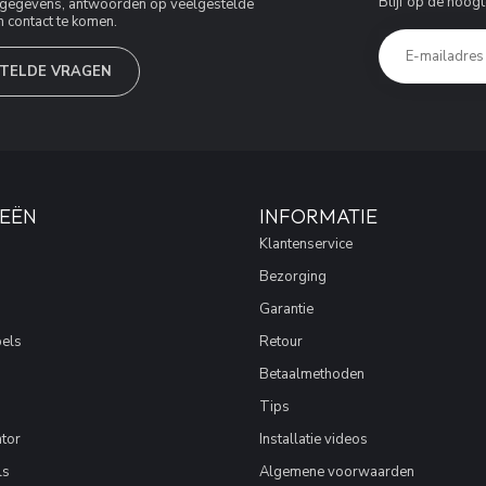
Blijf op de hoogt
jfsgegevens, antwoorden op veelgestelde
 contact te komen.
TELDE VRAGEN
EËN
INFORMATIE
Klantenservice
Bezorging
Garantie
els
Retour
Betaalmethoden
Tips
tor
Installatie videos
ls
Algemene voorwaarden