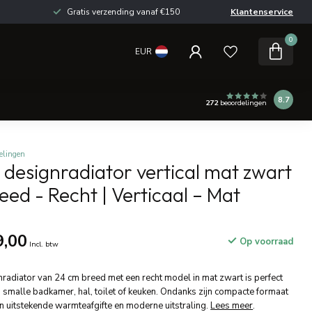
Gratis verzending vanaf €150
Klantenservice
0
EUR
8.7
272
beoordelingen
elingen
designradiator vertical mat zwart
eed - Recht | Verticaal – Mat
9,00
Op voorraad
Incl. btw
adiator van 24 cm breed met een recht model in mat zwart is perfect
 smalle badkamer, hal, toilet of keuken. Ondanks zijn compacte formaat
en uitstekende warmteafgifte en moderne uitstraling.
Lees meer
.