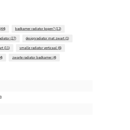
(44)
badkamer radiator kopen?
(12)
adiator
(27)
designradiator mat zwart
(1)
art
(11)
smalle radiator verticaal
(6)
4)
zwarte radiator badkamer
(4)
8