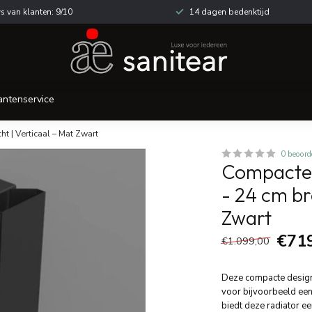
s van klanten: 9/10
14 dagen bedenktijd
antenservice
t | Verticaal – Mat Zwart
0 beoord
Compacte 
- 24 cm br
Zwart
€71
€1.099,00
Deze compacte designr
voor bijvoorbeeld een
biedt deze radiator e