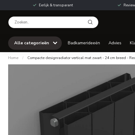
Eerlijk & transparant
Review
Alle categorieën
Badkamerideeën
Advies
Kl
Home
/
Compacte designradiator vertical mat zwart - 24 cm breed - Rech