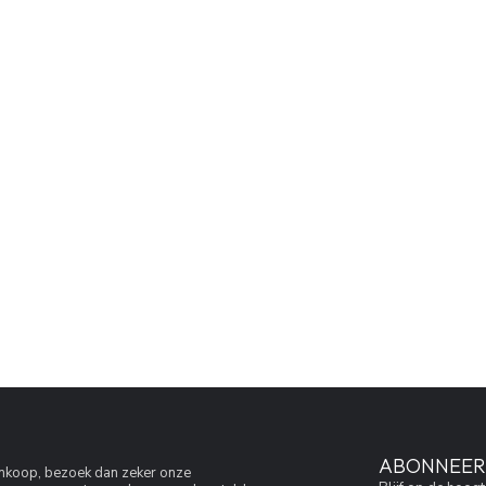
ABONNEER 
aankoop, bezoek dan zeker onze