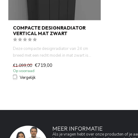
COMPACTE DESIGNRADIATOR
VERTICAL MAT ZWART
Deze compacte designradiator van 24 cm
breed met een recht model in mat zwart is...
€719,00
€1.099,00
Op voorraad
Vergelijk
MEER INFORMATIE
Als je vragen hebt over onze producten of je 