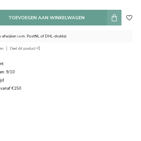
TOEVOEGEN AAN WINKELWAGEN
 afwijken i.v.m. PostNL of DHL-drukte)
ken
Deel dit product
nt
en: 9/10
ijd
 vanaf €150