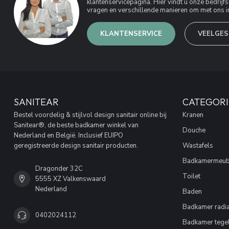
klantenservicepagina. Hier vindt u onze bedri
vragen en verschillende manieren om met ons in
KLANTENSERVICE
VEELGES
SANITEAR
CATEGORI
Bestel voordelig & stijlvol design sanitair online bij
Kranen
Sanitear®, de beste badkamer winkel van
Douche
Nederland en België. Inclusief EUIPO
geregistreerde design sanitair producten.
Wastafels
Badkamermeub
Dragonder 32C
Toilet
5555 XZ Valkenswaard
Nederland
Baden
Badkamer radia
0402024112
Badkamer tege