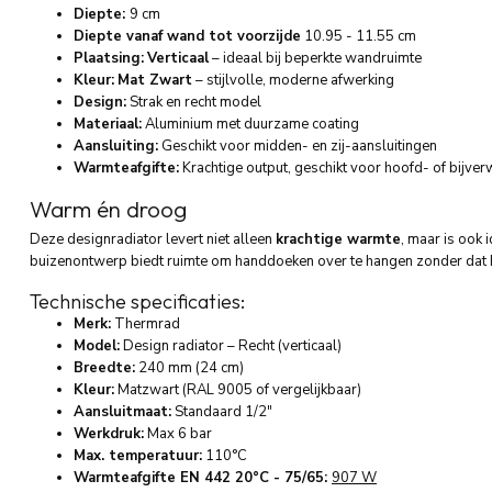
Diepte:
9 cm
Diepte vanaf wand tot voorzijde
10.95 - 11.55 cm
Plaatsing:
Verticaal
– ideaal bij beperkte wandruimte
Kleur:
Mat Zwart
– stijlvolle, moderne afwerking
Design:
Strak en recht model
Materiaal:
Aluminium met duurzame coating
Aansluiting:
Geschikt voor midden- en zij-aansluitingen
Warmteafgifte:
Krachtige output, geschikt voor hoofd- of bijve
Warm én droog
Deze designradiator levert niet alleen
krachtige warmte
, maar is ook 
buizenontwerp biedt ruimte om handdoeken over te hangen zonder dat het
Technische specificaties:
Merk:
Thermrad
Model:
Design radiator – Recht (verticaal)
Breedte:
240 mm (24 cm)
Kleur:
Matzwart (RAL 9005 of vergelijkbaar)
Aansluitmaat:
Standaard 1/2"
Werkdruk:
Max 6 bar
Max. temperatuur:
110°C
Warmteafgifte EN 442 20°C - 75/65:
907 W