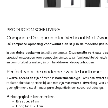
PRODUCTOMSCHRIJVING
Compacte Designradiator Verticaal Mat Zwar
Dé compacte oplossing voor warmte en stijl in de moderne (klei
In een
kleine badkamer
telt elke centimeter. Deze
smalle verticale de
speciaal ontworpen voor compacte ruimtes waar functionaliteit én uitstr
en comfortabel te maken, én om handdoeken droog te houden.
Perfect voor de moderne zwarte badkamer
Zwarte accenten
zijn dé trend in
badkamerdesign
. Denk aan
zwarte 
radiator sluit daar perfect bij aan met zijn
matzwarte afwerking
, wat z
geen glimmend staal – maar pure elegantie in een strak, recht design.
Belangrijkste kenmerken:
Breedte:
24 cm
Hoogte:
182.3 cm