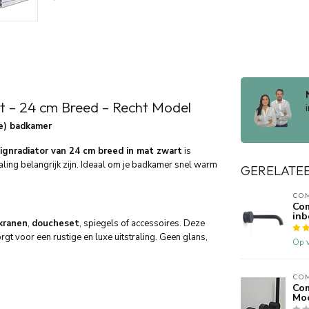
t – 24 cm Breed – Recht Model
ne) badkamer
signradiator van 24 cm breed in mat zwart
is
aling belangrijk zijn. Ideaal om je badkamer snel warm
GERELATE
CO
Com
in
kranen
,
doucheset
, spiegels of accessoires. Deze
orgt voor een rustige en luxe uitstraling. Geen glans,
Op v
CO
Co
Moo