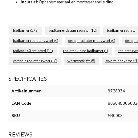
Inclusief:
Ophangmateriaal en montagehandleiding
badkamer
(173)
badkamer design radiator
(12)
badkamer radiator
badkamer radiator zwart
(6)
design radiator mat zwart
(6)
designr
radiator 40 cm breed
(11)
radiator kleine badkamer
(1)
radiator zw
verticale radiator zwart
(18)
warmteafgifte
(5)
zwarte badkamer
(1
SPECIFICATIES
Artikelnummer
9728934
EAN Code
805045006082
SKU
SR0003
REVIEWS