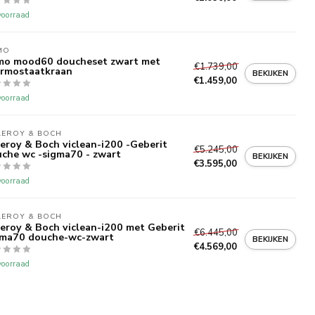
oorraad
MO
mo mood60 doucheset zwart met
€1.739,00
rmostaatkraan
BEKIJKEN
€1.459,00
oorraad
LEROY & BOCH
leroy & Boch viclean-i200 -Geberit
€5.245,00
che wc -sigma70 - zwart
BEKIJKEN
€3.595,00
oorraad
LEROY & BOCH
leroy & Boch viclean-i200 met Geberit
€6.445,00
gma70 douche-wc-zwart
BEKIJKEN
€4.569,00
oorraad