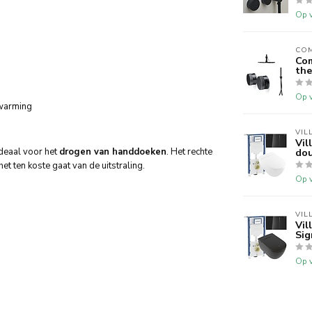
Op v
CO
Co
the
Op v
rwarming
VIL
Vil
ideaal voor het
drogen van handdoeken
. Het rechte
dou
 ten koste gaat van de uitstraling.
Op v
VIL
Vil
Si
Op v