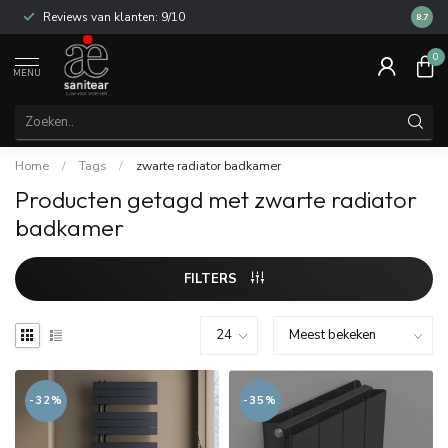
Reviews van klanten: 9/10
14 dag
8.7
0
MENU
Home
/
Tags
/
zwarte radiator badkamer
Producten getagd met zwarte radiator
badkamer
FILTERS
-32%
-35%