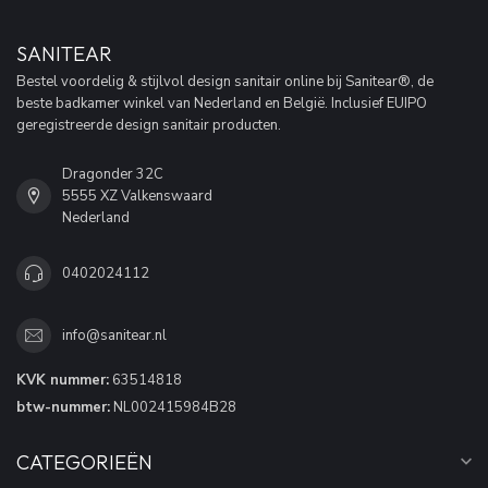
SANITEAR
Bestel voordelig & stijlvol design sanitair online bij Sanitear®, de
beste badkamer winkel van Nederland en België. Inclusief EUIPO
geregistreerde design sanitair producten.
Dragonder 32C
5555 XZ Valkenswaard
Nederland
0402024112
info@sanitear.nl
KVK nummer:
63514818
btw-nummer:
NL002415984B28
CATEGORIEËN