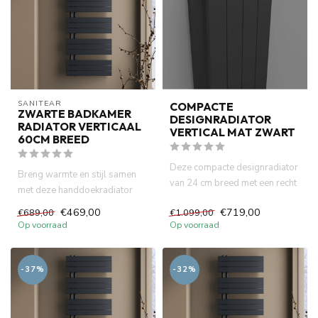
SANITEAR
COMPACTE
ZWARTE BADKAMER
DESIGNRADIATOR
RADIATOR VERTICAAL
VERTICAL MAT ZWART
60CM BREED
Deze compacte designradiator
Breng warmte en stijl samen
van 24 cm breed met een recht
met deze handdoekradiator
model in mat zwart is...
van 60cm x 160cm in een m...
€469,00
€719,00
€689,00
€1.099,00
Op voorraad
Op voorraad
-37%
-32%