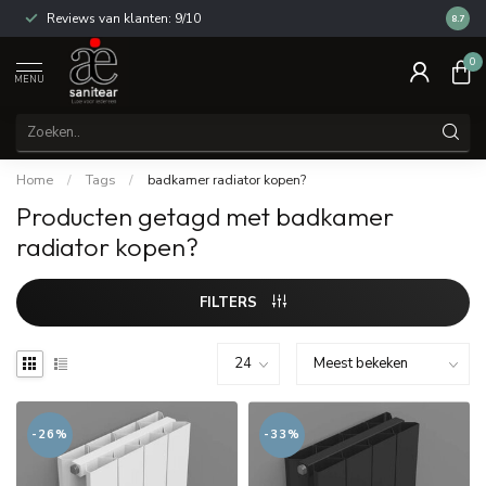
Reviews van klanten: 9/10
14 dag
8.7
0
MENU
Home
/
Tags
/
badkamer radiator kopen?
Producten getagd met badkamer
radiator kopen?
FILTERS
-26%
-33%