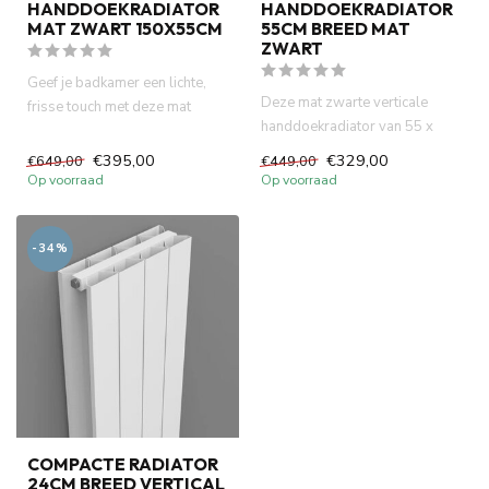
HANDDOEKRADIATOR
HANDDOEKRADIATOR
MAT ZWART 150X55CM
55CM BREED MAT
ZWART
Geef je badkamer een lichte,
Deze mat zwarte verticale
frisse touch met deze mat
handdoekradiator van 55 x
zwarte handdoekradiator (...
120 cm combineert modern
€395,00
€329,00
€649,00
€449,00
des...
Op voorraad
Op voorraad
-34%
COMPACTE RADIATOR
24CM BREED VERTICAL