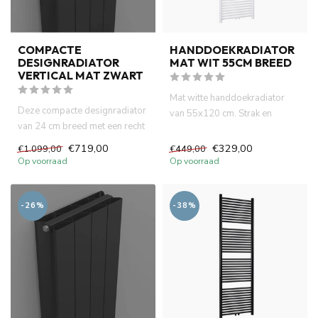
COMPACTE
HANDDOEKRADIATOR
DESIGNRADIATOR
MAT WIT 55CM BREED
VERTICAL MAT ZWART
Mat witte handdoekradiator
Deze compacte designradiator
van 55x120 cm. Strak en
van 24 cm breed met een recht
tijdloos design dat past in e...
model in mat zwart is...
€719,00
€329,00
€1.099,00
€449,00
Op voorraad
Op voorraad
-26%
-38%