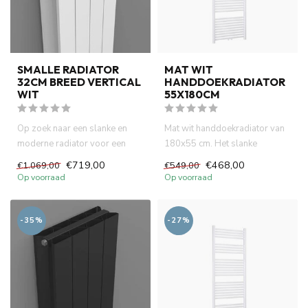
SMALLE RADIATOR
MAT WIT
32CM BREED VERTICAL
HANDDOEKRADIATOR
WIT
55X180CM
Op zoek naar een slanke en
Mat wit handdoekradiator van
moderne radiator voor een
180x55 cm. Het slanke
kleine badkamer of smalle r...
verticale ontwerp combineert ...
€719,00
€468,00
€1.069,00
€549,00
Op voorraad
Op voorraad
-35%
-27%