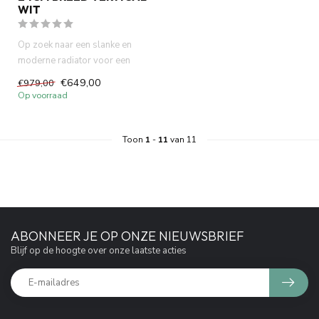
WIT
Op zoek naar een slanke en
moderne radiator voor een
kleine badkamer of smalle r...
€649,00
€979,00
Op voorraad
Toon
1
-
11
van 11
ABONNEER JE OP ONZE NIEUWSBRIEF
Blijf op de hoogte over onze laatste acties