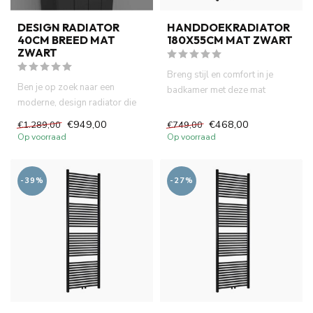
DESIGN RADIATOR
HANDDOEKRADIATOR
40CM BREED MAT
180X55CM MAT ZWART
ZWART
Breng stijl en comfort in je
Ben je op zoek naar een
badkamer met deze mat
moderne, design radiator die
zwarte handdoekradiator
niet alleen functioneel is,...
(180x...
€949,00
€468,00
€1.289,00
€749,00
Op voorraad
Op voorraad
-39%
-27%