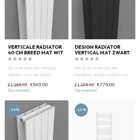
VERTICALE RADIATOR
DESIGN RADIATOR
40 CM BREED MAT WIT
VERTICAL MAT ZWART
Op zoek naar een verticale
Ben je op zoek naar een
radiator voor een kleine
moderne, design radiator die
badkamer of smalle ruimte? D...
niet alleen functioneel is,...
€949,00
€779,00
€1.289,00
€1.159,00
Op voorraad
Op voorraad
-33%
-15%