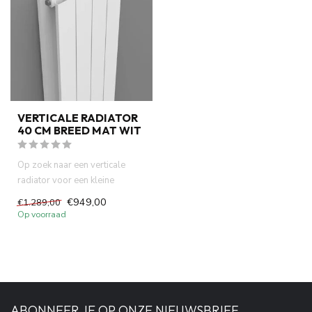
VERTICALE RADIATOR
40 CM BREED MAT WIT
Op zoek naar een verticale
radiator voor een kleine
badkamer of smalle ruimte? D...
€949,00
€1.289,00
Op voorraad
ABONNEER JE OP ONZE NIEUWSBRIEF