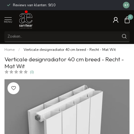
Reviews van klanten: 9/10
14 dag
8.7
0
MENU
Home
/
Verticale designradiator 40 cm breed - Recht - Mat Wit
Verticale designradiator 40 cm breed - Recht -
Mat Wit
(0)