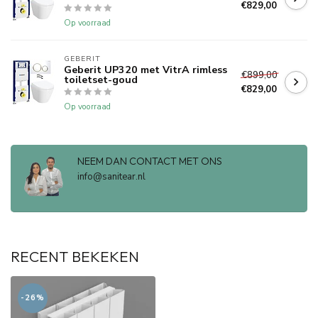
€829,00
Op voorraad
GEBERIT 
Geberit UP320 met VitrA rimless
€899,00
toiletset-goud
€829,00
Op voorraad
NEEM DAN CONTACT MET ONS
info@sanitear.nl
RECENT BEKEKEN
-26%