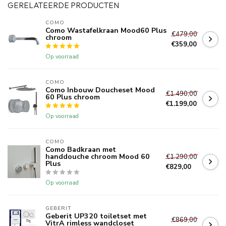
GERELATEERDE PRODUCTEN
COMO
Como Wastafelkraan Mood60 Plus
€479,00
chroom
€359,00
Op voorraad
COMO
Como Inbouw Doucheset Mood
€1.490,00
60 Plus chroom
€1.199,00
Op voorraad
COMO
Como Badkraan met
handdouche chroom Mood 60
€1.290,00
Plus
€829,00
Op voorraad
GEBERIT 
Geberit UP320 toiletset met
€869,00
VitrA rimless wandcloset