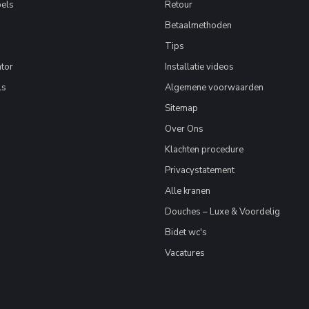
els
Retour
Betaalmethoden
Tips
tor
Installatie videos
ls
Algemene voorwaarden
Sitemap
Over Ons
Klachten procedure
Privacystatement
Alle kranen
Douches – Luxe & Voordelig
Bidet wc's
Vacatures