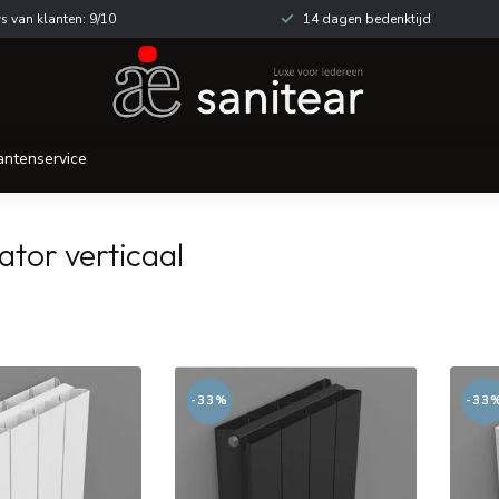
s van klanten: 9/10
14 dagen bedenktijd
antenservice
tor verticaal
-33%
-33