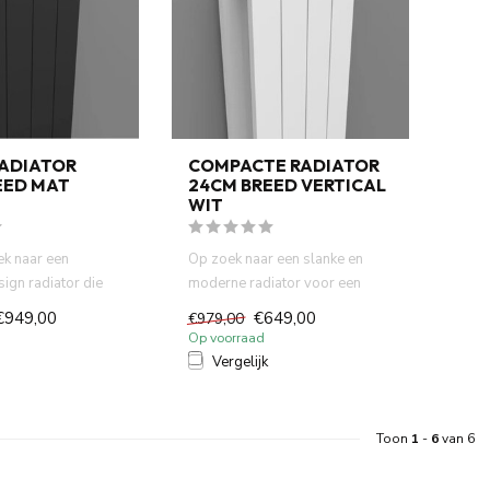
RADIATOR
COMPACTE RADIATOR
EED MAT
24CM BREED VERTICAL
WIT
ek naar een
Op zoek naar een slanke en
ign radiator die
moderne radiator voor een
ctioneel is,...
kleine badkamer of smalle r...
€949,00
€649,00
€979,00
Op voorraad
Vergelijk
Toon
1
-
6
van 6