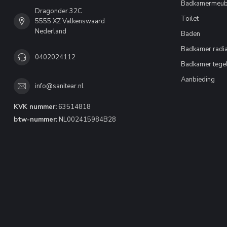
Badkamermeub
Dragonder 32C
Toilet
5555 XZ Valkenswaard
Nederland
Baden
Badkamer radia
0402024112
Badkamer tege
Aanbieding
info@sanitear.nl
KVK nummer:
63514818
btw-nummer:
NL002415984B28