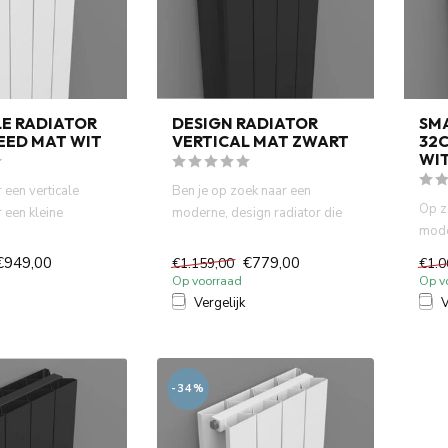
LE RADIATOR
DESIGN RADIATOR
SM
EED MAT WIT
VERTICAL MAT ZWART
32C
WI
 een verticale
Ben je op zoek naar een
Op z
 een kleine
moderne, design radiator die
mode
smalle ruimte? D...
niet alleen functioneel is,...
klein
€949,00
€779,00
€1.159,00
€1.0
Op voorraad
Op v
Vergelijk
V
-34%