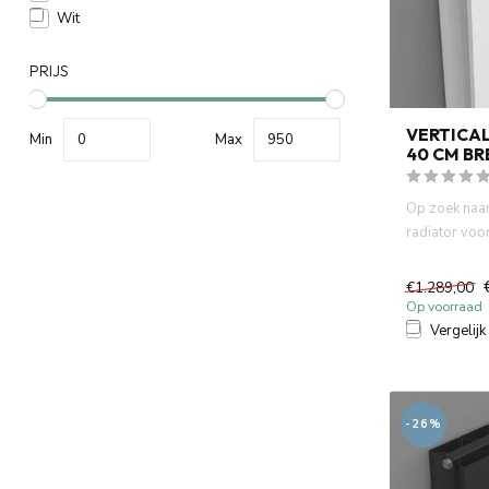
Wit
PRIJS
VERTICA
Min
Max
40 CM BR
Op zoek naar
radiator voor
badkamer of 
€1.289,00
Op voorraad
Vergelijk
-26%