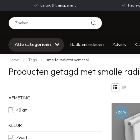
Eerlijk & transparant
Review
Alle categorieën
Badkamerideeën
Advies
Kl
Home
/
Tags
/
smalle radiator verticaal
Producten getagd met smalle radia
AFMETING
40 cm
-26%
KLEUR
Zwart