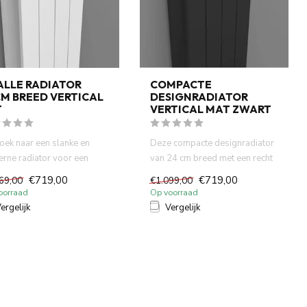
ALLE RADIATOR
COMPACTE
M BREED VERTICAL
DESIGNRADIATOR
T
VERTICAL MAT ZWART
oek naar een slanke en
Deze compacte designradiator
rne radiator voor een
van 24 cm breed met een recht
e badkamer of smalle r...
model in mat zwart is...
€719,00
€719,00
69,00
€1.099,00
oorraad
Op voorraad
ergelijk
Vergelijk