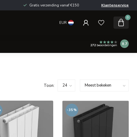
Gratis verzending vanaf €150
Klantenservice
0
EUR
8.7
272
beoordelingen
Toon:
%
-35%