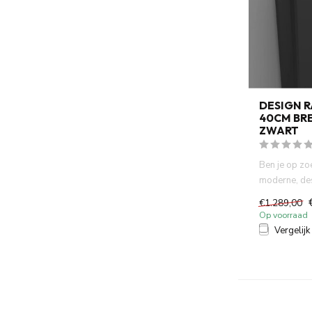
DESIGN 
40CM BR
ZWART
Ben je op zo
moderne, des
niet alleen fun
€1.289,00
Op voorraad
Vergelijk