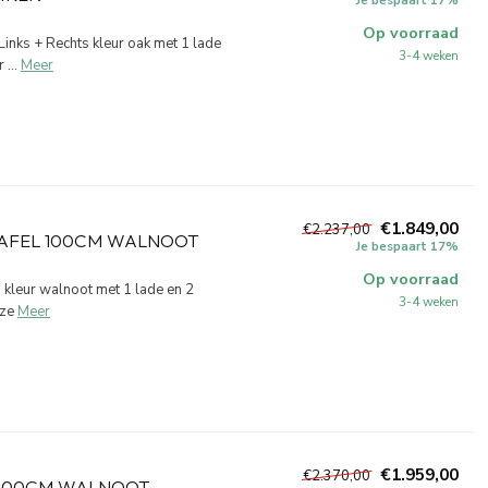
Op voorraad
nks + Rechts kleur oak met 1 lade
3-4 weken
...
Meer
€1.849,00
€2.237,00
AFEL 100CM WALNOOT
Je bespaart 17%
Op voorraad
kleur walnoot met 1 lade en 2
3-4 weken
uze
Meer
€1.959,00
€2.370,00
 100CM WALNOOT