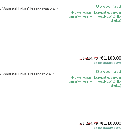
Op voorraad
Wastafel links 0 kraangaten kleur
4-8 werkdagen.Europallet vervoer
(kan afwijken i.v.m. PostNL of DHL-
drukte)
€1.103,00
€1.224,79
Je bespaart 10%
Op voorraad
astafel links 1 kraangat kleur
4-8 werkdagen.Europallet vervoer
(kan afwijken i.v.m. PostNL of DHL-
drukte)
€1.103,00
€1.224,79
Je bespaart 10%