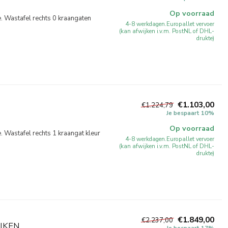
Op voorraad
Wastafel rechts 0 kraangaten
4-8 werkdagen.Europallet vervoer
(kan afwijken i.v.m. PostNL of DHL-
drukte)
€1.103,00
€1.224,79
Je bespaart 10%
Op voorraad
Wastafel rechts 1 kraangat kleur
4-8 werkdagen.Europallet vervoer
(kan afwijken i.v.m. PostNL of DHL-
drukte)
€1.849,00
€2.237,00
IKEN
Je bespaart 17%