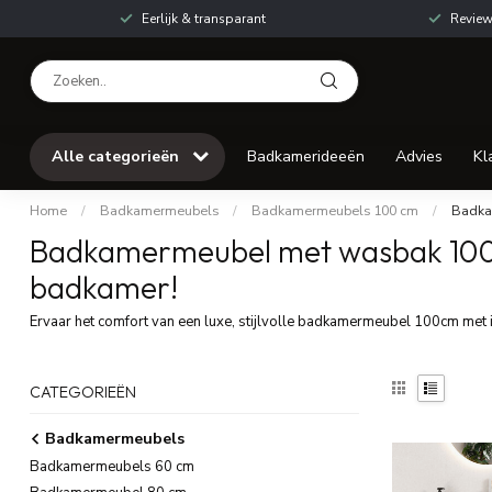
Eerlijk & transparant
Review
Alle categorieën
Badkamerideeën
Advies
Kl
Home
/
Badkamermeubels
/
Badkamermeubels 100 cm
/
Badka
Badkamermeubel met wasbak 100 cm
badkamer!
Ervaar het comfort van een luxe, stijlvolle badkamermeubel 100cm met
CATEGORIEËN
Badkamermeubels
Badkamermeubels 60 cm