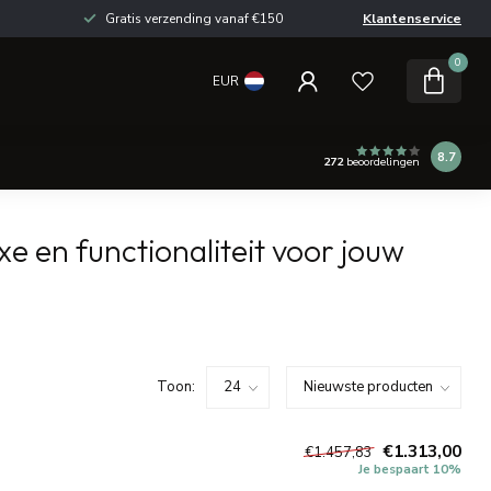
Gratis verzending vanaf €150
Klantenservice
0
EUR
8.7
272
beoordelingen
 en functionaliteit voor jouw
Toon:
€1.313,00
€1.457,83
Je bespaart 10%