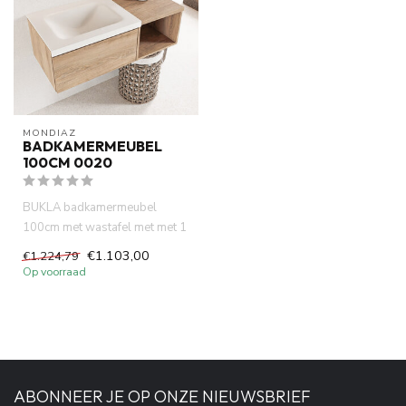
MONDIAZ
BADKAMERMEUBEL
100CM 0020
BUKLA badkamermeubel
100cm met wastafel met met 1
lade. Wastafel links 0 kraang...
€1.103,00
€1.224,79
Op voorraad
ABONNEER JE OP ONZE NIEUWSBRIEF