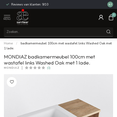
Reviews van klanten: 9/10
14 dag
8.7
0
MENU
Home
/
badkamermeubel 100cm met wastafel links Washed Oak met
1 lade.
MONDIAZ badkamermeubel 100cm met
wastafel links Washed Oak met 1 lade.
MONDIAZ
(0)