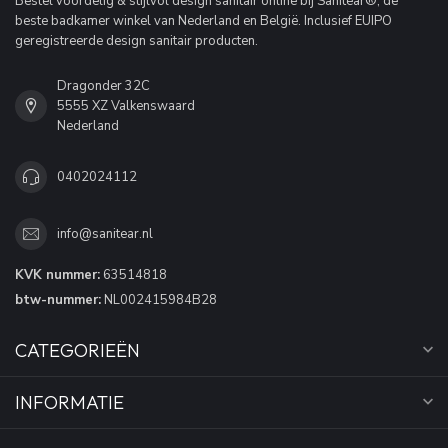
Bestel voordelig & stijlvol design sanitair online bij Sanitear®, de
beste badkamer winkel van Nederland en België. Inclusief EUIPO
geregistreerde design sanitair producten.
Dragonder 32C
5555 XZ Valkenswaard
Nederland
0402024112
info@sanitear.nl
KVK nummer:
63514818
btw-nummer:
NL002415984B28
CATEGORIEËN
INFORMATIE