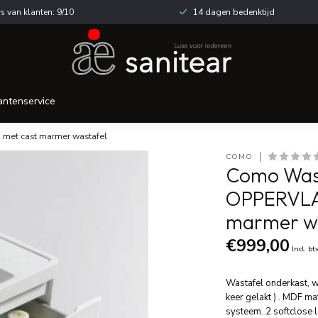
s van klanten: 9/10
14 dagen bedenktijd
antenservice
met cast marmer wastafel
COMO
Como Wast
OPPERVLA
marmer wa
€999,00
Incl. b
Wastafel onderkast,
keer gelakt ) . MDF ma
systeem. 2 softclose 