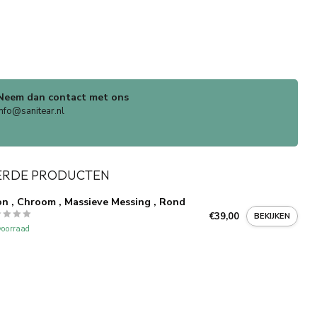
Neem dan contact met ons
info@sanitear.nl
ERDE PRODUCTEN
on , Chroom , Massieve Messing , Rond
€39,00
BEKIJKEN
oorraad