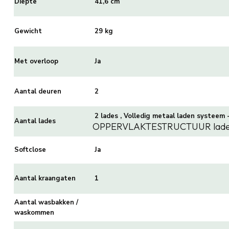
Diepte
41,6 cm
Gewicht
29 kg
Met overloop
Ja
Aantal deuren
2
2 lades , Volledig metaal laden systeem 
Aantal lades
OPPERVLAKTESTRUCTUUR lad
Softclose
Ja
Aantal kraangaten
1
Aantal wasbakken /
waskommen