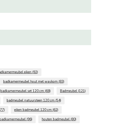
adkamermeubel eiken
(92)
badkamermeubel hout met waskom
(83)
badkamermeubel set 120 cm
(68)
Badmeubel
(121)
badmeubel natuursteen 120 cm
(54)
(77)
eiken badmeubel 120 cm
(62)
 badkamermeubel
(96)
houten badmeubel
(80)