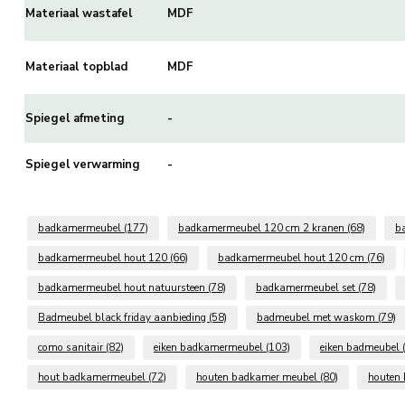
Materiaal wastafel
MDF
Materiaal topblad
MDF
Spiegel afmeting
-
Spiegel verwarming
-
badkamermeubel
(177)
badkamermeubel 120 cm 2 kranen
(68)
b
badkamermeubel hout 120
(66)
badkamermeubel hout 120 cm
(76)
badkamermeubel hout natuursteen
(78)
badkamermeubel set
(78)
Badmeubel black friday aanbieding
(58)
badmeubel met waskom
(79)
como sanitair
(82)
eiken badkamermeubel
(103)
eiken badmeubel
hout badkamermeubel
(72)
houten badkamer meubel
(80)
houten