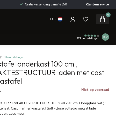
Gratis verzending vanaf €150
Klantenservice
0
EUR
8.7
272
beoordelingen
0 beoordelingen
afel onderkast 100 cm ,
KTESTRUCTUUR laden met cast
stafel
Niet op voorraad
tw
 wit. OPPERVLAKTESTRUCTUUR ! 100 x 40 x 48 cm, Hoogglans wit ( 3
teriaal. Cast marmer wastafel ! Soft -close volledig metaal laden
laden.
Lees meer
.