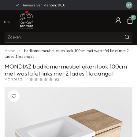
Reviews van klanten: 9/10
14 dag
8.7
0
MENU
Home
/
badkamermeubel eiken look 100cm met wastafel links met 2
lades 1 kraangat
MONDIAZ badkamermeubel eiken look 100cm
met wastafel links met 2 lades 1 kraangat
MONDIAZ
(0)