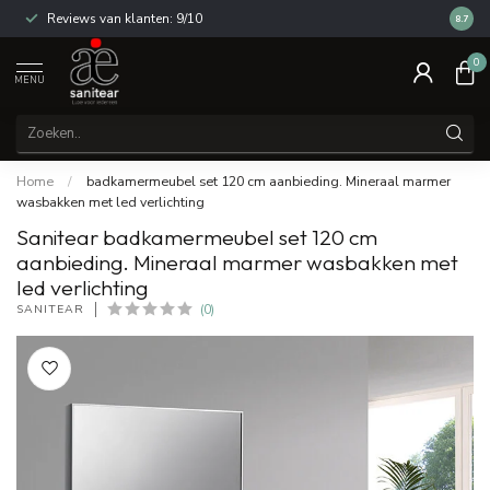
Reviews van klanten: 9/10
14 dag
8.7
0
MENU
Home
/
badkamermeubel set 120 cm aanbieding. Mineraal marmer
wasbakken met led verlichting
Sanitear badkamermeubel set 120 cm
aanbieding. Mineraal marmer wasbakken met
led verlichting
SANITEAR
(0)