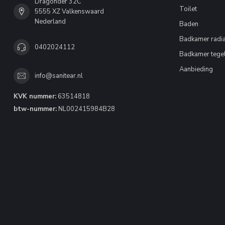
Dragonder 32C
Toilet
5555 XZ Valkenswaard
Nederland
Baden
Badkamer radia
0402024112
Badkamer tege
Aanbieding
info@sanitear.nl
KVK nummer:
63514818
btw-nummer:
NL002415984B28