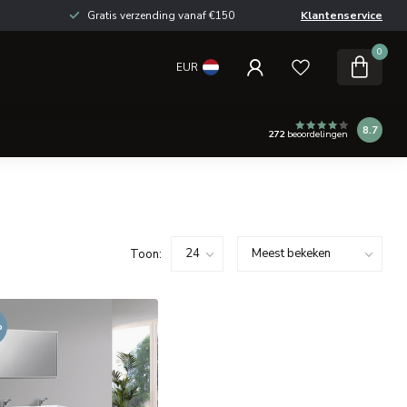
Gratis verzending vanaf €150
Klantenservice
0
EUR
8.7
272
beoordelingen
Toon:
%