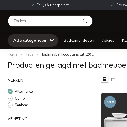
Eerlijk & transparant
Review
Alle categorieën
Badkamerideeën
Advies
Kl
Home
/
Tags
/
badmeubel hoogglans wit 120 cm
Producten getagd met badmeubel
MERKEN
Alle merken
Como
-44%
Sanitear
AFMETING