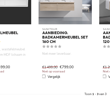
SANITEAR
SAN
LMEUBEL
AANBIEDING.
AAN
BADKAMERMEUBEL SET
BA
160 CM
120
 wastafelmeubel
Niet meer leverbaar.
m MDF lichaam in
rstek met MD...
499,00
€799,00
€1.499,00
€1.2
aad
Niet op voorraad
Niet
Vergelijk
V
Toon
1
-
3
van 3