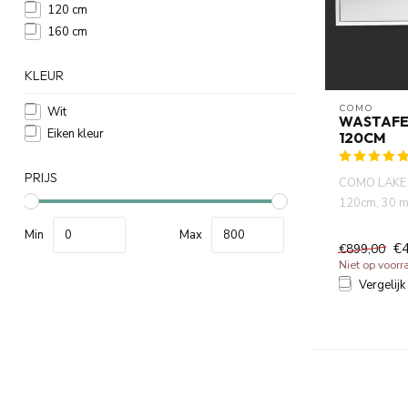
120 cm
160 cm
KLEUR
COMO
Wit
WASTAFE
Eiken kleur
120CM
PRIJS
COMO LAKE ,
120cm, 30 m
45 graden ve
Min
Max
€
€899,00
Niet op voorr
Vergelijk