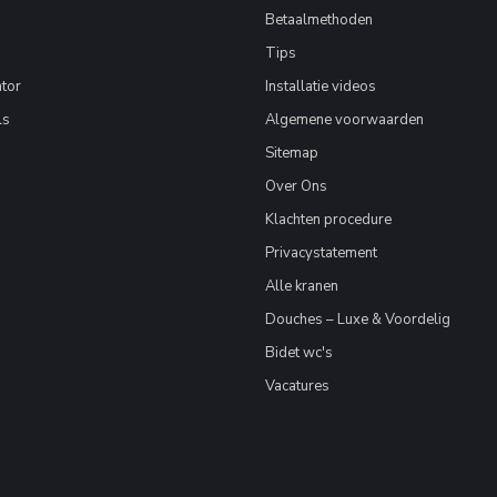
Betaalmethoden
Tips
tor
Installatie videos
ls
Algemene voorwaarden
Sitemap
Over Ons
Klachten procedure
Privacystatement
Alle kranen
Douches – Luxe & Voordelig
Bidet wc's
Vacatures