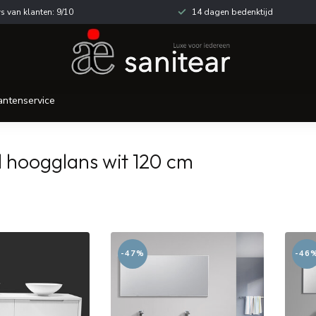
s van klanten: 9/10
14 dagen bedenktijd
antenservice
 hoogglans wit 120 cm
-47%
-46