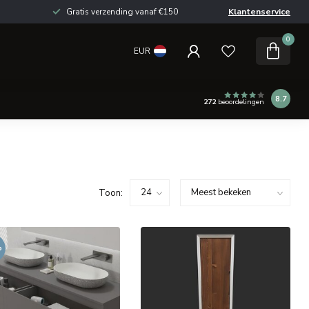
Gratis verzending vanaf €150
Klantenservice
0
EUR
8.7
272
beoordelingen
Toon:
%