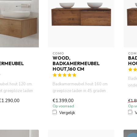
COMO
COM
WOOD,
BA
ERMEUBEL
BADKAMERMEUBEL
HOU
HOUT,160 CM
Badk
bel hout 120 cm.
Badkamermeubel hout 160 cm
onde
et greeploze laden
greeploze laden in 45 graden
in 45
verstek ...
verstek .30 mm dikte. P...
€1.290,00
€1.399,00
€1.8
Op voorraad
Op v
Vergelijk
V