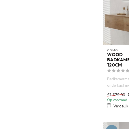
COMO
WOOD
BADKAM
120CM
Badkamermeu
onderkast m
in 45 graden 
€1.679,00
Op voorraad
Vergelijk