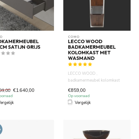
O
COMO
DKAMERMEUBEL
LECCO WOOD
CM SATIJN GRIJS
BADKAMERMEUBEL
KOLOMKAST MET
WASMAND
LECCO WOOD ,
badkamermeubel kolomkast
met wasmand 160cm x 35 x 35
€1.640,00
€859,00
99,00
cm, 30 mm MDF...
oorraad
Op voorraad
ergelijk
Vergelijk
%