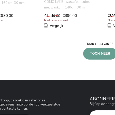
COMO LAKE , wastafelmeubel
 160 cm, 30 mm
45 g
met waskom, 140cm, 30 mm
in 45 graden ve...
MDF lichaam in 45 graden ve...
€990,00
€890,00
€1.149,00
€89
aad
Niet op voorraad
Niet
Vergelijk
V
Toon
1
-
24
van 32
TOON MEER
ABONNEER 
aankoop, bezoek dan zeker onze
Blijf op de hoogt
jfsgegevens, antwoorden op veelgestelde
 contact te komen.