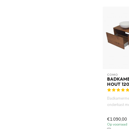
COMO
BADKAM
HOUT 12
Badkamermeu
onderkast m
in 45 graden 
€1.090,00
Op voorraad