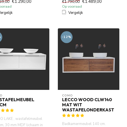
€1.290,00
€1.489,00
69,00
€1.790,00
oorraad
Op voorraad
ergelijk
Vergelijk
%
-12%
O
COMO
STAFELMEUBEL
LECCO WOOD CLW140
0CM
MAT WIT
WASTAFELONDERKAST
 LAKE , wastafelmeubel
Badkamermeubel 140 cm.
m, 30 mm MDF lichaam in