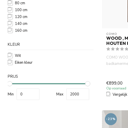
80 cm
100 cm
120 cm
140 cm
160 cm
COMO
WOOD , M
HOUTEN 
KLEUR
Wit
COMO WOO
Eiken kleur
badkamerme
hout 140 cm 
mm massief h
PRIJS
€899,00
Op voorraad
Min
Max
Vergelijk
-23%