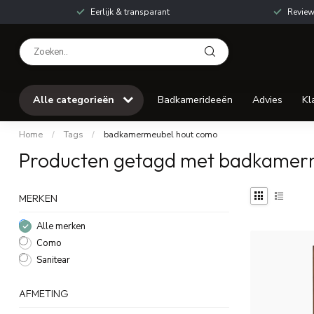
Eerlijk & transparant
Review
Alle categorieën
Badkamerideeën
Advies
Kl
Home
/
Tags
/
badkamermeubel hout como
Producten getagd met badkamer
MERKEN
Alle merken
Como
Sanitear
AFMETING