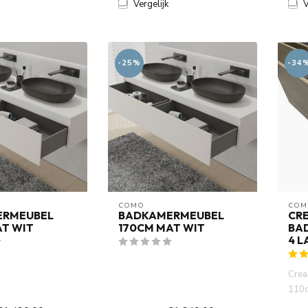
Vergelijk
V
-25%
-34
COMO
COM
ERMEUBEL
BADKAMERMEUBEL
CRE
AT WIT
170CM MAT WIT
BA
4 L
Crea
110cm
desig