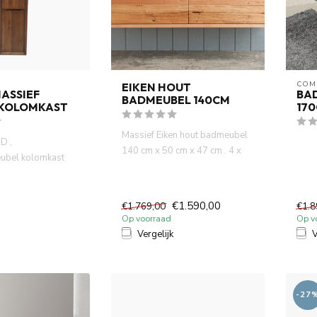
COM
EIKEN HOUT
ASSIEF
BA
BADMEUBEL 140CM
KOLOMKAST
170
Massief Eiken hout badmeubel
D ,
140 cm x 50 cm x 47 cm . 4 x
ubel kolomkast
push to open softclos...
x 35 x 35 cm, 30
ou...
€1.590,00
€1.769,00
€1.8
Op voorraad
Op v
Vergelijk
V
-27