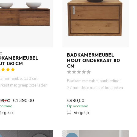
O
BADKAMERMEUBEL
DKAMERMEUBEL
HOUT ONDERKAST 80
T 130 CM
CM
amermeubel 130 cm.
Badkamermeubel aanbieding !
rkast met greeploze laden
27 mm dikte massief hout eiken
 graden verstek .27 m...
kleur badmeubel 80 cm...
€1.390,00
€990,00
99,00
oorraad
Op voorraad
ergelijk
Vergelijk