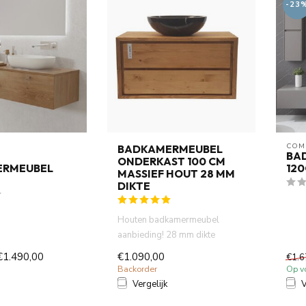
-23
COM
BADKAMERMEUBEL
BA
ONDERKAST 100 CM
ERMEUBEL
120
MASSIEF HOUT 28 MM
DIKTE
Houten badkamermeubel
aanbieding! 28 mm dikte
lichaam eiken kleur, 2 x
€1.490,00
€1.090,00
€1.6
softclose...
Backorder
Op v
Vergelijk
V