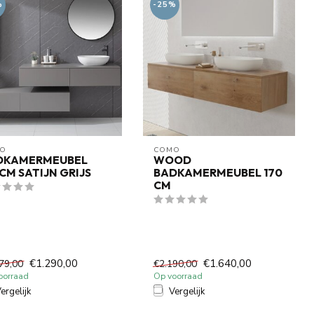
%
-25%
O
COMO
DKAMERMEUBEL
WOOD
CM SATIJN GRIJS
BADKAMERMEUBEL 170
CM
€1.290,00
€1.640,00
79,00
€2.190,00
oorraad
Op voorraad
ergelijk
Vergelijk