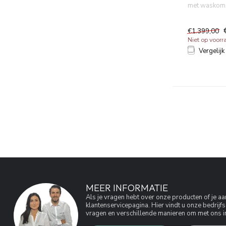
met waskom,
MDF lichaam 
€1.399,00
Niet op voorr
Vergelijk
MEER INFORMATIE
Als je vragen hebt over onze producten of je 
klantenservicepagina. Hier vindt u onze bedri
vragen en verschillende manieren om met ons in