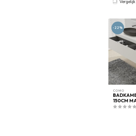
Vergelijk
-22%
COMO
BADKAM
150CM M