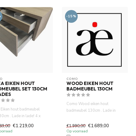
%
-15%
O
COMO
A EIKEN HOUT
WOOD EIKEN HOUT
DMEUBEL SET 130CM
BADMEUBEL 130CM
ADES
Como Wood eiken hout
 Eiken hout badmeubel
badmeubel 130cm . Lade in
30cm . Lade in lade! 4 x
lade! 4 x push to open
to open softclose ...
softclos...
€1.219,00
€1.689,00
89,00
€1.990,00
oorraad
Op voorraad