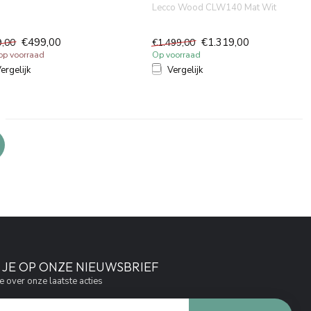
Lecco Wood CLW140 Mat Wit
raden verstek met MD...
wastafelonderkast MDF lichaa...
€499,00
€1.319,00
9,00
€1.499,00
 op voorraad
Op voorraad
ergelijk
Vergelijk
JE OP ONZE NIEUWSBRIEF
e over onze laatste acties