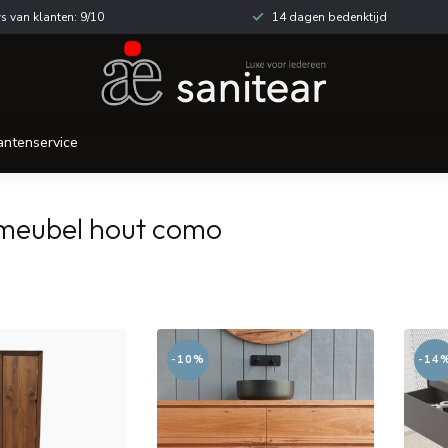
s van klanten: 9/10
14 dagen bedenktijd
antenservice
meubel hout como
-10%
-14