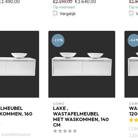
€1.490,00
€1.640,00
€2.190,00
€1.9
Op voorraad
Op v
Vergelijk
V
-23%
-44
COMO
COM
LMEUBEL
LAKE ,
WA
KOMMEN, 160
WASTAFELMEUBEL
12
MET WASKOMMEN, 140
CM
COMO
 wastafelmeubel
120c