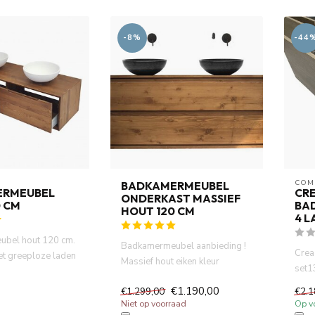
-8%
-44
COM
BADKAMERMEUBEL
ERMEUBEL
CRE
ONDERKAST MASSIEF
0 CM
BA
HOUT 120 CM
4 L
bel hout 120 cm.
Badkamermeubel aanbieding !
Crea
et greeploze laden
Massief hout eiken kleur
set1
verstek ...
badmeubel 120 cm x 50 cm x ...
push 
€1.190,00
€1.299,00
€2.1
Niet op voorraad
Op v