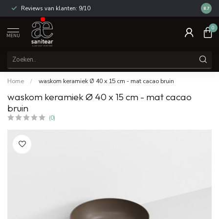
Reviews van klanten: 9/10
14 dag
8.7
0
MENU
Home
/
waskom keramiek Ø 40 x 15 cm - mat cacao bruin
waskom keramiek Ø 40 x 15 cm - mat cacao
bruin
(0)