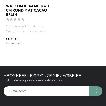
WASKOM KERAMIEK 40
CM ROND MAT CACAO
BRUIN
Moderne ronde waskom van
Cielo, 40x15 cm in mat cacao
bruin. Italiaans design, h...
€639,00
Op voorraad
ABONNEER JE OP ONZE NIEUWSBRIEF
Blijf op de hoogte over onze laatste acties