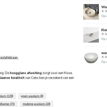
Wa
Op v
Kle
Op v
was
astafelkraan
Op v
ing. De
hoogglans afwerking
zorgt voor een frisse,
liaanse kwaliteit
van Cielo ben je verzekerd van een
askom
(109)
groen waskom
(8)
adkamer
(75)
moderne waskom
(28)