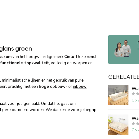
glans groen
askom
van het hoogwaardige merk
Cielo
. Deze
rond
t
functionele topkwaliteit
, volledig ontworpen en
GERELATE
minimalistische lijnen en het gebruik van pure
eert prachtig met een
hoge
opbouw- of
inbouw
Wa
Op v
ciaal voor jou gemaakt. Omdat het gaat om
f geretourneerd worden. We danken je voor je begrip.
Wa
Op v