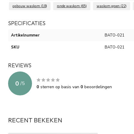
opbouw waskom
(18)
ronde waskom
(65)
waskom groen
(22)
SPECIFICATIES
Artikelnummer
BATO-021
SKU
BATO-021
REVIEWS
0
/
5
0
sterren op basis van
0
beoordelingen
RECENT BEKEKEN