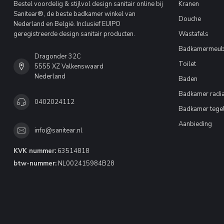
Bestel voordelig & stijlvol design sanitair online bij
Kranen
Sanitear®, de beste badkamer winkel van
Douche
Nederland en België. Inclusief EUIPO
geregistreerde design sanitair producten.
Wastafels
Badkamermeub
Dragonder 32C
Toilet
5555 XZ Valkenswaard
Nederland
Baden
Badkamer radia
0402024112
Badkamer tege
Aanbieding
info@sanitear.nl
KVK nummer:
63514818
btw-nummer:
NL002415984B28