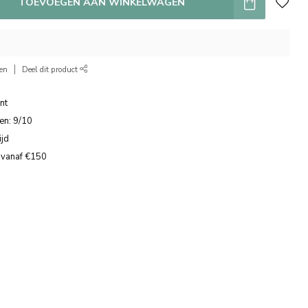
TOEVOEGEN AAN WINKELWAGEN
ken
Deel dit product
nt
en: 9/10
ijd
 vanaf €150