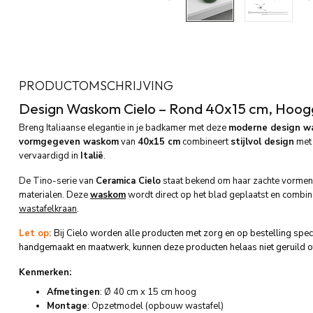
PRODUCTOMSCHRIJVING
Design Waskom Cielo – Rond 40x15 cm, Hoog
Breng Italiaanse elegantie in je badkamer met deze
moderne design w
vormgegeven waskom
van
40x15 cm
combineert
stijlvol design
me
vervaardigd in
Italië
.
De Tino-serie van
Ceramica Cielo
staat bekend om haar zachte vormen, 
materialen. Deze
waskom
wordt direct op het blad geplaatst en combin
wastafelkraan
.
Let op:
Bij Cielo worden alle producten met zorg en op bestelling spe
handgemaakt en maatwerk, kunnen deze producten helaas niet geruild o
Kenmerken:
Afmetingen
: Ø 40 cm x 15 cm hoog
Montage
: Opzetmodel (opbouw wastafel)