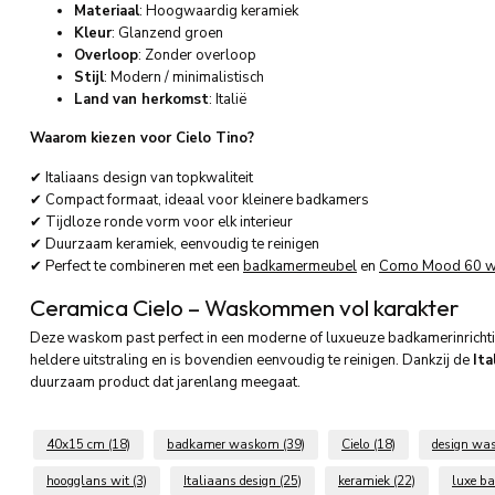
Materiaal
: Hoogwaardig keramiek
Kleur
: Glanzend groen
Overloop
: Zonder overloop
Stijl
: Modern / minimalistisch
Land van herkomst
: Italië
Waarom kiezen voor Cielo Tino?
✔ Italiaans design van topkwaliteit
✔ Compact formaat, ideaal voor kleinere badkamers
✔ Tijdloze ronde vorm voor elk interieur
✔ Duurzaam keramiek, eenvoudig te reinigen
✔ Perfect te combineren met een
badkamermeubel
en
Como Mood 60 w
Ceramica Cielo – Waskommen vol karakter
Deze waskom past perfect in een moderne of luxueuze badkamerinricht
heldere uitstraling en is bovendien eenvoudig te reinigen. Dankzij de
Ita
duurzaam product dat jarenlang meegaat.
40x15 cm
(18)
badkamer waskom
(39)
Cielo
(18)
design w
hoogglans wit
(3)
Italiaans design
(25)
keramiek
(22)
luxe b