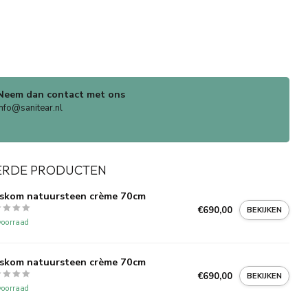
Neem dan contact met ons
info@sanitear.nl
ERDE PRODUCTEN
skom natuursteen crème 70cm
€690,00
BEKIJKEN
oorraad
skom natuursteen crème 70cm
€690,00
BEKIJKEN
oorraad