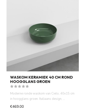
WASKOM KERAMIEK 40 CM ROND
HOOGGLANS GROEN
Moderne ronde waskom van Cielo, 40x15 cm
in hoogglans groen. Italiaans design, ...
€469,00