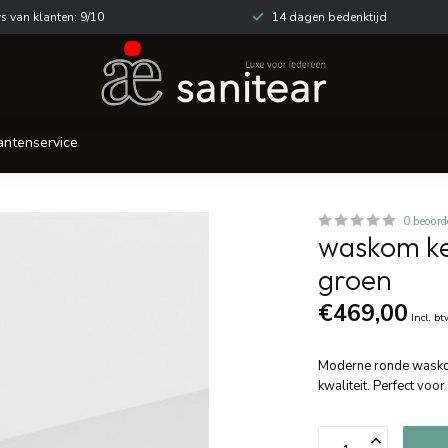
s van klanten: 9/10
14 dagen bedenktijd
antenservice
0 beoord
waskom ke
groen
€469,00
Incl. b
Moderne ronde waskom
kwaliteit. Perfect voo