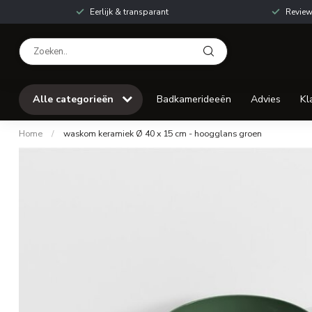
Eerlijk & transparant
Review
Alle categorieën
Badkamerideeën
Advies
Kl
Home
/
waskom keramiek Ø 40 x 15 cm - hoogglans groen