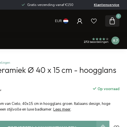
Gratis verzending vanaf €150
Klantenservice
0
EUR
8.7
272
beoordelingen
elingen
ramiek Ø 40 x 15 cm - hoogglans
Op voorraad
tw
 van Cielo, 40x15 cm in hoogglans groen. Italiaans design, hoge
r een stijlvolle en luxe badkamer.
Lees meer
.