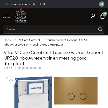
Reviews van klanten: 9/10
14 dag
8.7
0
MENU
Home
/
V-Care Comfrot 1.1 douche wc met Geberit UP320
inbouwreservoir en messing goud drukplaat
Vitra V-Care Comfrot 1.1 douche wc met Geberit
UP320 inbouwreservoir en messing goud
drukplaat
VITRA
(0)