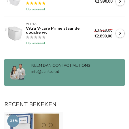
€2.990,00
Op voorraad
VITRA
Vitra V-care Prime staande
€3.919,00
douche wc
€2.899,00
Op voorraad
NEEM DAN CONTACT MET ONS
info@sanitear.nl
RECENT BEKEKEN
-38%