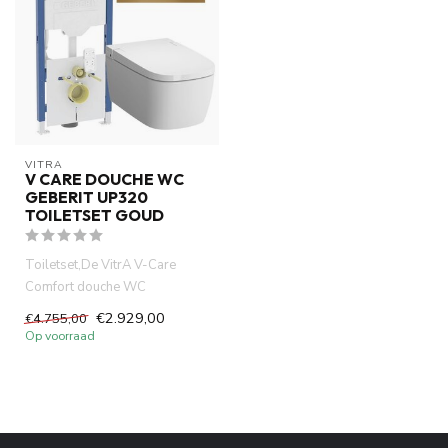
VITRA
V CARE DOUCHE WC
GEBERIT UP320
TOILETSET GOUD
Toiletset,De VitrA V-Care
Comfort douche WC
combineert hig-tech
€2.929,00
€4.755,00
technologie, com...
Op voorraad