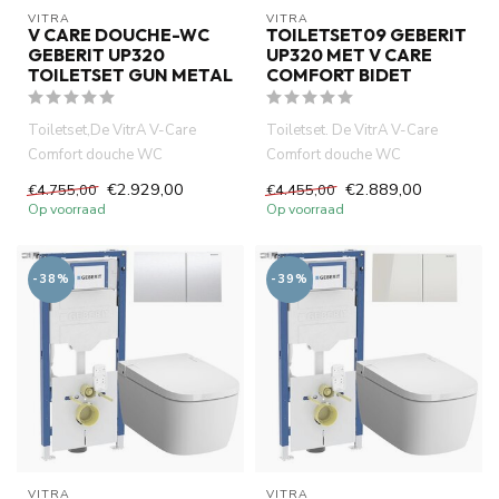
VITRA
VITRA
V CARE DOUCHE-WC
TOILETSET09 GEBERIT
GEBERIT UP320
UP320 MET V CARE
TOILETSET GUN METAL
COMFORT BIDET
Toiletset,De VitrA V-Care
Toiletset. De VitrA V-Care
Comfort douche WC
Comfort douche WC
combineert hig-tech
combineert hig-tech
€2.929,00
€2.889,00
€4.755,00
€4.455,00
technologie, com...
technologie, co...
Op voorraad
Op voorraad
-38%
-39%
VITRA
VITRA