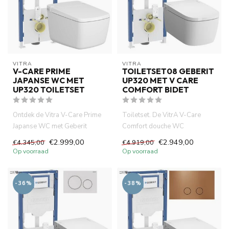
VITRA
VITRA
V-CARE PRIME
TOILETSET08 GEBERIT
JAPANSE WC MET
UP320 MET V CARE
UP320 TOILETSET
COMFORT BIDET
Ontdek de Vitra V-Care Prime
Toiletset. De VitrA V-Care
Japanse WC met Geberit
Comfort douche WC
UP320 en Sigma 20. Luxe,
combineert hig-tech
€2.999,00
€2.949,00
€4.345,00
€4.919,00
com...
technologie, co...
Op voorraad
Op voorraad
-36%
-38%