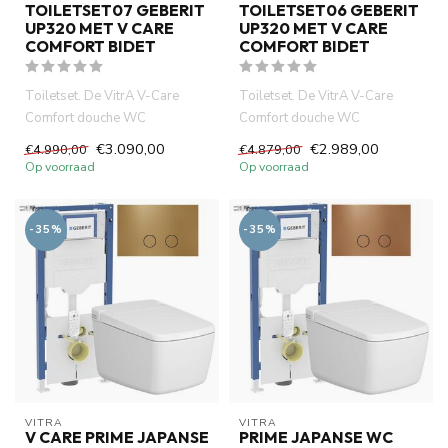
TOILETSET07 GEBERIT
TOILETSET06 GEBERIT
UP320 MET V CARE
UP320 MET V CARE
COMFORT BIDET
COMFORT BIDET
Toiletset. De VitrA V-Care
Toiletset. De VitrA V-Care
Comfort douche WC
Comfort douche WC
combineert hig-tech
combineert hig-tech
€3.090,00
€2.989,00
€4.990,00
€4.879,00
technologie, co...
technologie, co...
Op voorraad
Op voorraad
-35%
-35%
VITRA
VITRA
V CARE PRIME JAPANSE
PRIME JAPANSE WC