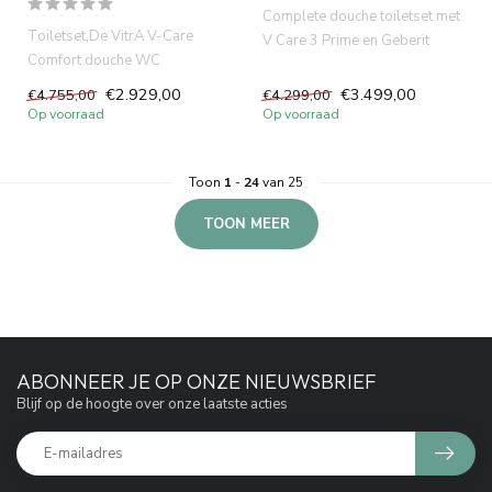
Complete douche toiletset met
Toiletset,De VitrA V-Care
V Care 3 Prime en Geberit
Comfort douche WC
UP320 inbouwreservoir. L...
combineert hig-tech
€2.929,00
€3.499,00
€4.755,00
€4.299,00
technologie, com...
Op voorraad
Op voorraad
Toon
1
-
24
van 25
TOON MEER
ABONNEER JE OP ONZE NIEUWSBRIEF
Blijf op de hoogte over onze laatste acties