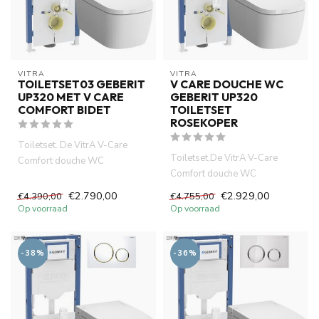
VITRA
VITRA
TOILETSET03 GEBERIT
V CARE DOUCHE WC
UP320 MET V CARE
GEBERIT UP320
COMFORT BIDET
TOILETSET
ROSEKOPER
Toiletset. De VitrA V-Care
Toiletset,De VitrA V-Care
Comfort douche WC
Comfort douche WC
combineert hig-tech
combineert hig-tech
technologie, co...
€2.790,00
€2.929,00
€4.390,00
€4.755,00
technologie, com...
Op voorraad
Op voorraad
-38%
-36%