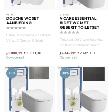
VITRA
VITRA
DOUCHE WC SET
V CARE ESSENTIAL
AANBIEDING
BIDET WC MET
GEBERIT TOILETSET
Betaalbare douche wc set met
Toiletset, De V care Essential
V Care 3 Core en Geberit
bidet wc combineert smart
UP320 inbouwreservoir.
technologie, comfort en...
Com...
€3.299,00
€2.489,00
€3.990,00
€4.449,00
Op voorraad
Op voorraad
-43%
-38%