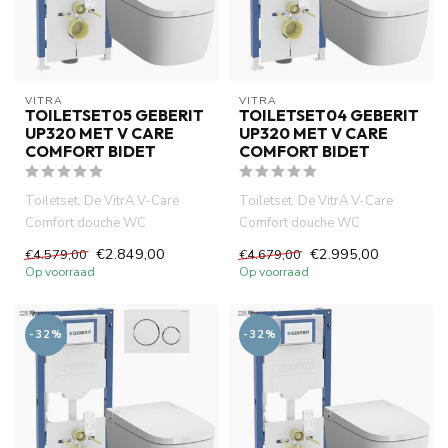
VITRA
VITRA
TOILETSET05 GEBERIT
TOILETSET04 GEBERIT
UP320 MET V CARE
UP320 MET V CARE
COMFORT BIDET
COMFORT BIDET
Toiletset. De VitrA V-Care
Toiletset. De VitrA V-Care
Comfort douche WC
Comfort douche WC
combineert hig-tech
combineert hig-tech
€2.849,00
€2.995,00
€4.579,00
€4.679,00
technologie, co...
technologie, co...
Op voorraad
Op voorraad
-32%
-32%