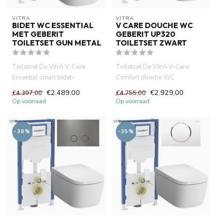
VITRA
VITRA
BIDET WC ESSENTIAL
V CARE DOUCHE WC
MET GEBERIT
GEBERIT UP320
TOILETSET GUN METAL
TOILETSET ZWART
Toiletset,De VitrA V-Care
Toiletset,De VitrA V-Care
Essential smart bidet-
Comfort douche WC
WCcombineert hig-tech
combineert hig-tech
€2.489,00
€2.929,00
€4.397,00
€4.755,00
technologi...
technologie, com...
Op voorraad
Op voorraad
-38%
-35%