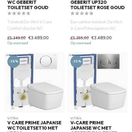
WC GEBERIT
GEBERIT UP320
TOILETSET GOUD
TOLIETSET ROSE GOUD
Toiletset,De VitrA V-Care
Eye-catcher toiletset. De VitrA
Comfort douche WC
V-Care Prime Japanse WC
combineert hig-tech
combineert hig-tech tech...
€3.489,00
€3.489,00
€5.349,00
€5.355,00
technologie, com...
Op voorraad
Op voorraad
-28%
-35%
VITRA
VITRA
V CARE PRIME JAPANSE
V-CARE PRIME
WC TOILETSET10 MET
JAPANSE WC MET