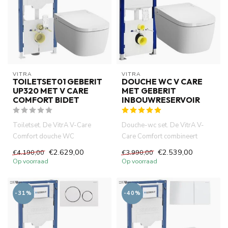
VITRA
VITRA
TOILETSET01 GEBERIT
DOUCHE WC V CARE
UP320 MET V CARE
MET GEBERIT
COMFORT BIDET
INBOUWRESERVOIR
Toiletset. De VitrA V-Care
Douche-wc set. De VitrA V-
Comfort douche WC
Care Comfort combineert
combineert hig-tech
slimme technologie, comfort
€2.629,00
€2.539,00
€4.190,00
€3.990,00
technologie, co...
en...
Op voorraad
Op voorraad
-31%
-40%