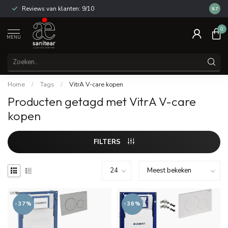
Reviews van klanten: 9/10
14 dag
8.7
0
MENU
Home
/
Tags
/
VitrA V-care kopen
Producten getagd met VitrA V-care
kopen
FILTERS
-37%
-36%