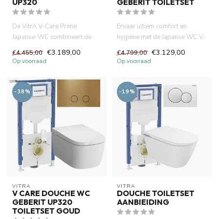
UP320
GEBERIT TOILETSET
De VitrA V-Care Prime
Ervaar ultiem comfort en
Japanse-WC combineert de
hygiëne met de Japanse WC V-
nieuwste technologie op het
Care Prime toiletset, compl...
€3.189,00
€3.129,00
€4.455,00
€4.799,00
gebie...
Op voorraad
Op voorraad
-38%
-19%
VITRA
VITRA
V CARE DOUCHE WC
DOUCHE TOILETSET
GEBERIT UP320
AANBIEIDING
TOILETSET GOUD