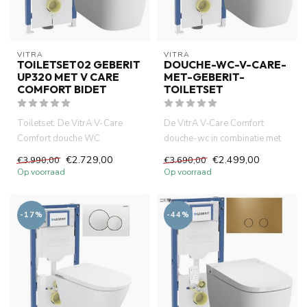
VITRA
VITRA
TOILETSET02 GEBERIT
DOUCHE-WC-V-CARE-
UP320 MET V CARE
MET-GEBERIT-
COMFORT BIDET
TOILETSET
Toiletset. De VitrA V-Care
De VitrA V‑Care Comfort
Comfort douche WC
douche-wc in combinatie met
combineert hig-tech
het Geberit UP320 inbouw toi...
€2.729,00
€2.499,00
€3.990,00
€3.690,00
technologie, co...
Op voorraad
Op voorraad
-17%
-44%