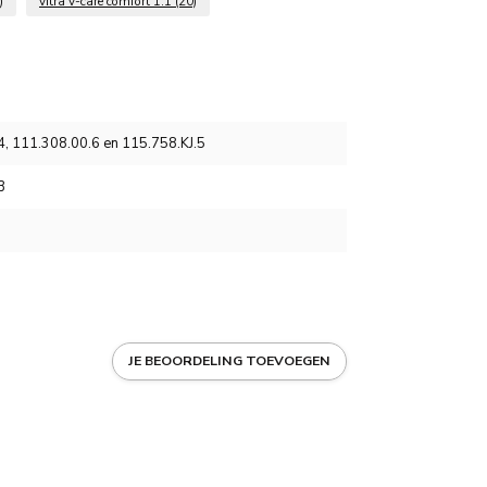
)
vitra v-care comfort 1.1
(20)
 111.308.00.6 en 115.758.KJ.5
3
JE BEOORDELING TOEVOEGEN