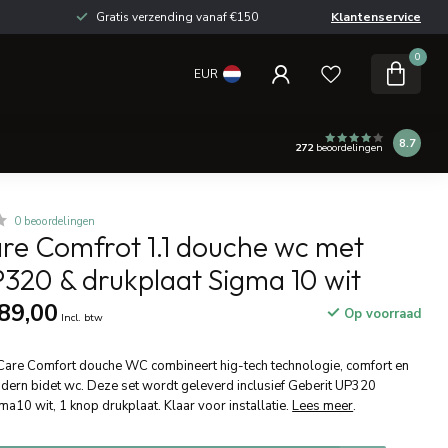
Gratis verzending vanaf €150
Klantenservice
0
EUR
8.7
272
beoordelingen
0 beoordelingen
are Comfrot 1.1 douche wc met
320 & drukplaat Sigma 10 wit
89,00
Op voorraad
Incl. btw
-Care Comfort douche WC combineert hig-tech technologie, comfort en
odern bidet wc. Deze set wordt geleverd inclusief Geberit UP320
a10 wit, 1 knop drukplaat. Klaar voor installatie.
Lees meer
.