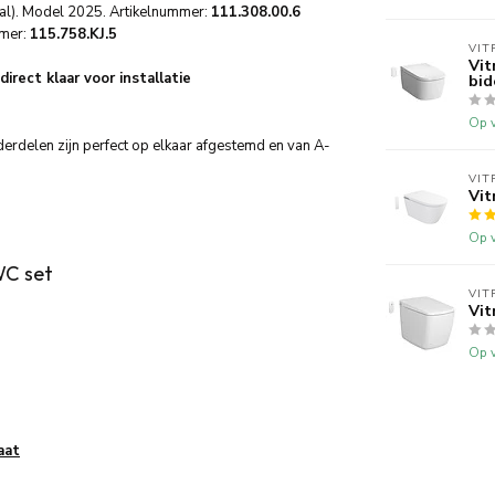
aal). Model 2025. Artikelnummer:
111.308.00.6
mmer:
115.758.KJ.5
VIT
Vit
direct klaar voor installatie
bi
Op v
nderdelen zijn perfect op elkaar afgestemd en van A-
VIT
Vit
Op v
WC set
VIT
Vit
Op v
aat