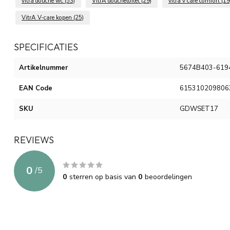
vitra douche wc
(53)
VitrA douchetoilet
(29)
vitra v care comfort
(19
VitrA V-care kopen
(25)
SPECIFICATIES
Artikelnummer
5674B403-6194,
EAN Code
615310209806
SKU
GDWSET17
REVIEWS
0
/
5
0
sterren op basis van
0
beoordelingen