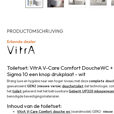
PRODUCTOMSCHRIJVING
Toiletset: VitrA V-Care Comfort DoucheWC +
Sigma 10 een knop drukplaat - wit
Breng luxe en hygiëne naar een hoger niveau met deze
complete douc
geavanceerd
GEN2
(
nieuwe versie
)
douchetoilet
dat technologie, com
het
toilet
geleverd met het betrouwbare
Geberit UP320 inbouwreser
benodigde bevestigingsmaterialen.
Inhoud van de toiletset:
VitrA V-Care Comfort douche wc
(wandmodel) GEN2-
nieuw