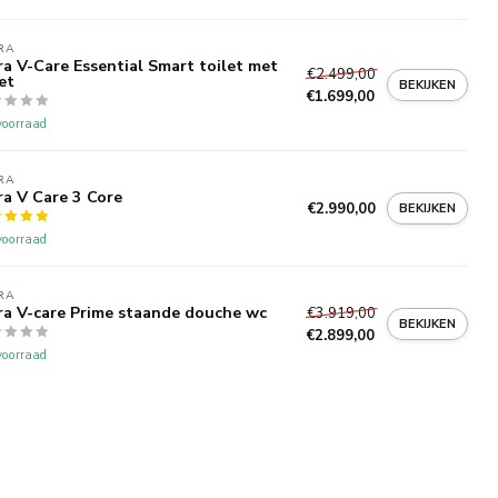
RA
ra V-Care Essential Smart toilet met
€2.499,00
det
BEKIJKEN
€1.699,00
oorraad
RA
ra V Care 3 Core
€2.990,00
BEKIJKEN
oorraad
RA
ra V-care Prime staande douche wc
€3.919,00
BEKIJKEN
€2.899,00
oorraad