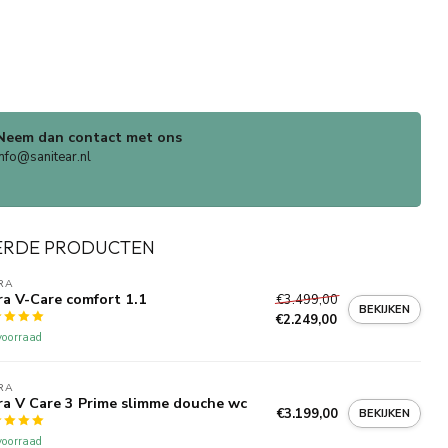
Neem dan contact met ons
info@sanitear.nl
ERDE PRODUCTEN
RA
ra V-Care comfort 1.1
€3.499,00
BEKIJKEN
€2.249,00
oorraad
RA
ra V Care 3 Prime slimme douche wc
€3.199,00
BEKIJKEN
oorraad