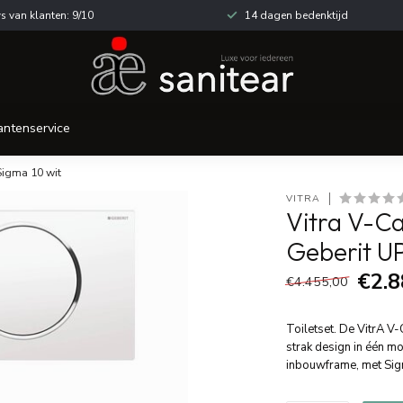
s van klanten: 9/10
14 dagen bedenktijd
antenservice
Sigma 10 wit
VITRA
Vitra V-C
Geberit UP
€2.8
€4.455,00
Toiletset. De VitrA V
strak design in één m
inbouwframe, met Sigm