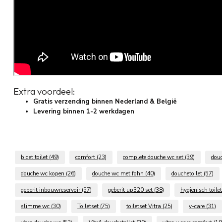
Extra voordeel:
Gratis verzending binnen Nederland & België
Levering binnen 1-2 werkdagen
bidet toilet
(49)
comfort
(23)
complete douche wc set
(39)
dou
douche wc kopen
(26)
douche wc met fohn
(40)
douchetoilet
(57)
geberit inbouwreservoir
(57)
geberit up320 set
(38)
hygiënisch toile
slimme wc
(30)
Toiletset
(75)
toiletset Vitra
(25)
v-care
(31)