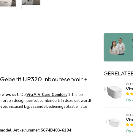
GERELATE
 Geberit UP320 Inboureservoir +
VIT
Vit
he-wc set
. De
VitrA V-Care Comfort
1.1 is een
Op v
fort en design perfect combineert. In deze set wordt
voir
, inclusief bijpassende bedieningsplaat en alle
VIT
Vit
 model.
Artikelnummer:
5674B403-6194
Op v