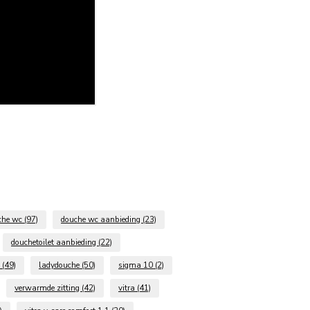
che wc
(97)
douche wc aanbieding
(23)
douchetoilet aanbieding
(22)
t
(49)
ladydouche
(50)
sigma 10
(2)
verwarmde zitting
(42)
vitra
(41)