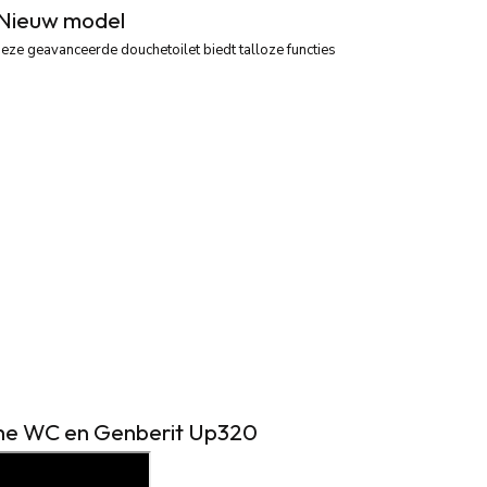
 Nieuw model
Deze geavanceerde douchetoilet biedt talloze functies
uche WC en Genberit Up320