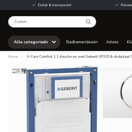
Eerlijk & transparant
Review
Alle categorieën
Badkamerideeën
Advies
Kl
Home
/
V-Care Comfrot 1.1 douche wc met Geberit UP320 & drukplaat 