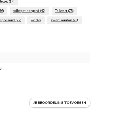
iletset
(14)
36)
toiletpot hangend
(42)
Toiletset
(75)
 spoelrand
(22)
wc
(46)
zwart sanitair
(79)
6
JE BEOORDELING TOEVOEGEN