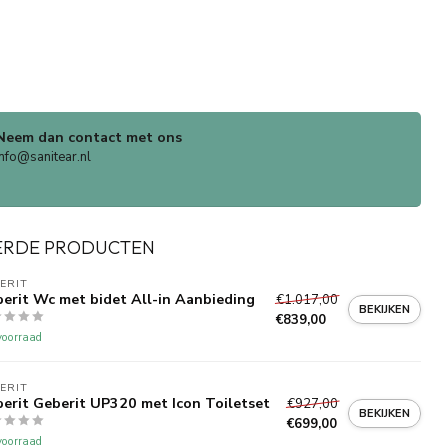
Neem dan contact met ons
info@sanitear.nl
ERDE PRODUCTEN
ERIT 
erit Wc met bidet All-in Aanbieding
€1.017,00
BEKIJKEN
€839,00
oorraad
ERIT 
erit Geberit UP320 met Icon Toiletset
€927,00
BEKIJKEN
€699,00
oorraad