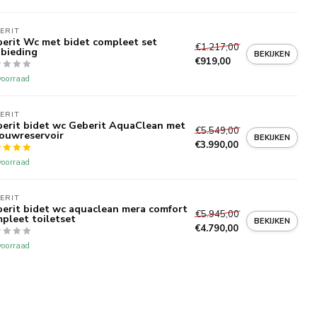
ERIT 
erit Wc met bidet compleet set
€1.217,00
bieding
BEKIJKEN
€919,00
oorraad
ERIT 
erit bidet wc Geberit AquaClean met
€5.549,00
ouwreservoir
BEKIJKEN
€3.990,00
oorraad
ERIT 
erit bidet wc aquaclean mera comfort
€5.945,00
pleet toiletset
BEKIJKEN
€4.790,00
oorraad