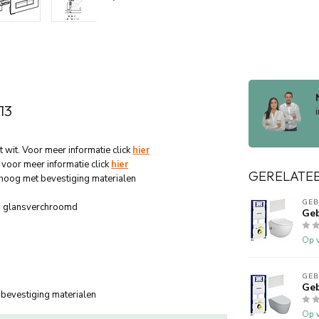
13
wit. Voor meer informatie click
hier
t voor meer informatie click
hier
GERELATE
oog met bevestiging materialen
GEB
cm glansverchroomd
Geb
Op v
GEB
Geb
 bevestiging materialen
Op v