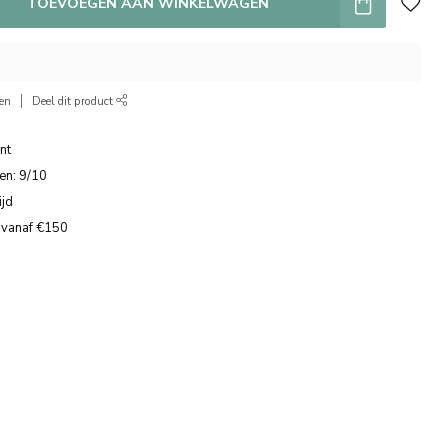
TOEVOEGEN AAN WINKELWAGEN
ken
Deel dit product
nt
en: 9/10
ijd
 vanaf €150