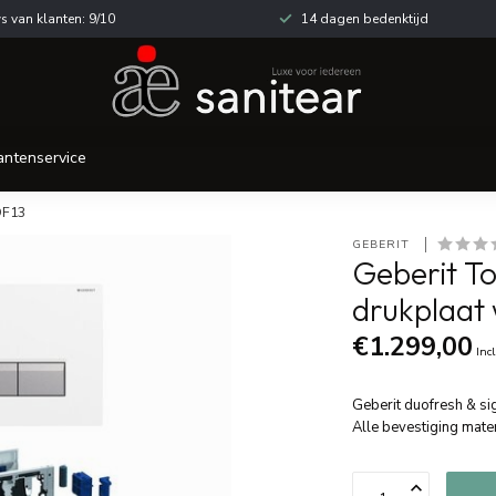
s van klanten: 9/10
14 dagen bedenktijd
antenservice
DF13
GEBERIT 
Geberit T
drukplaat 
€1.299,00
Inc
Geberit duofresh & si
Alle bevestiging mater