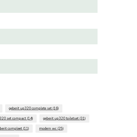
geberit up320 complete set
(16)
p320 set compact
(14)
geberit up320 toiletset
(31)
berit compleet
(11)
modern wc
(25)