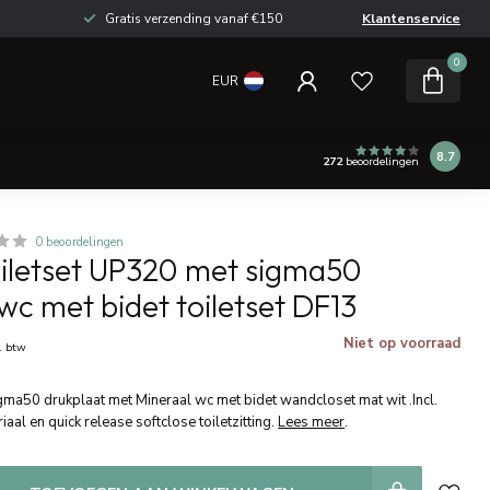
Gratis verzending vanaf €150
Klantenservice
0
EUR
8.7
272
beoordelingen
0 beoordelingen
oiletset UP320 met sigma50
wc met bidet toiletset DF13
Niet op voorraad
l. btw
gma50 drukplaat met Mineraal wc met bidet wandcloset mat wit .Incl.
iaal en quick release softclose toiletzitting.
Lees meer
.