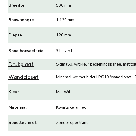
Breedte
500 mm
Bouwhoogte
1.120 mm
Diepte
120 mm
Spoelhoeveelheid
3 l - 7,5 l
Drukplaat
Sigma50, wit kleur bedieningspaneel met toi
Wandcloset
Mineraal wc met bidet HYG10 Wandcloset -
Kleur
Mat Wit
Materiaal
Kwarts keramiek
Spoeltechniek
Zonder spoelrand