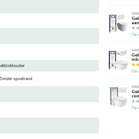
GEB
Geb
aan
Op v
GEB
Geb
inb
letblokhouder
Op v
 Zonder spoelrand
GEB
Geb
com
Op v