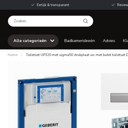
Eerlijk & transparant
Review
Alle categorieën
Badkamerideeën
Advies
Kl
Home
/
Toiletset UP320 met sigma50 drukplaat wc met bidet toiletset 