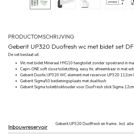
PRODUCTOMSCHRIJVING
Geberit UP320 Duofresh wc met bidet set DF
De set bestaat uit:
Wc met bidet Mineraal HYG10 hangtoilet zonder spoelrand in mat 
Capri-ONE soft close toiletzitting, easy fix, afneembaar in mat wi
Geberit Duofix UP320 WC element met reservoir UP320 112cm h
Geberit Sigma50 bedieningsplaats met dualflush
Geberit Sigma toiletblokhouder voor DuoFresh stick Sigma 12
Geberit UP320 Duoffresh en frame , Incl. alle
Inbouwreservoir