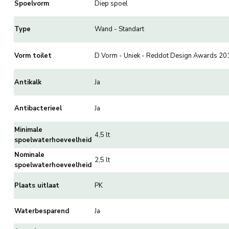
Spoelvorm
Diep spoel
Type
Wand - Standart
Vorm toilet
D Vorm - Uniek - Reddot Design Awards 20
Antikalk
Ja
Antibacterieel
Ja
Minimale
4,5 lt
spoelwaterhoeveelheid
Nominale
2,5 lt
spoelwaterhoeveelheid
Plaats uitlaat
PK
Waterbesparend
Ja