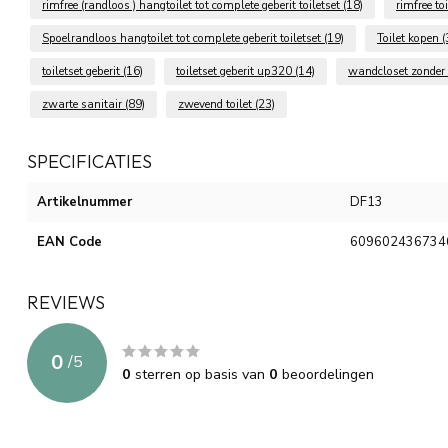
rimfree (randloos ) hangtoilet tot complete geberit toiletset
(18)
rimfree to
Spoelrandloos hangtoilet tot complete geberit toiletset
(19)
Toilet kopen
(
toiletset geberit
(16)
toiletset geberit up320
(14)
wandcloset zonder
zwarte sanitair
(89)
zwevend toilet
(23)
SPECIFICATIES
Artikelnummer
DF13
EAN Code
609602436734
REVIEWS
0
/
5
0
sterren op basis van
0
beoordelingen