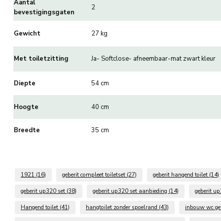
Aantal
2
bevestigingsgaten
Gewicht
27 kg
Met toiletzitting
Ja- Softclose- afneembaar-mat zwart kleur
Diepte
54 cm
Hoogte
40 cm
Breedte
35 cm
1921
(16)
geberit compleet toiletset
(27)
geberit hangend toilet
(14)
geberit up320 set
(38)
geberit up320 set aanbieding
(14)
geberit u
Hangend toilet
(41)
hangtoilet zonder spoelrand
(43)
inbouw wc ge