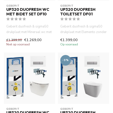
GEBERIT 
GEBERIT 
UP320 DUOFRESH WC
UP320 DUOFRESH
MET BIDET SET DF10
TOILETSET DF01
Geberit duofresh & sigma50
Geberit duofresh & sigma50
drukplaat met Mineraal wc met
drukplaat met Elemento zonder
bidet wandcloset .Incl....
spoelrand wandcloset ma...
€1.269,00
€1.399,00
€1.399,00
Niet op voorraad
Op voorraad
-9%
GEBERIT 
GEBERIT 
UP320 DUOFRESH WC
UP320 DUOFRESH