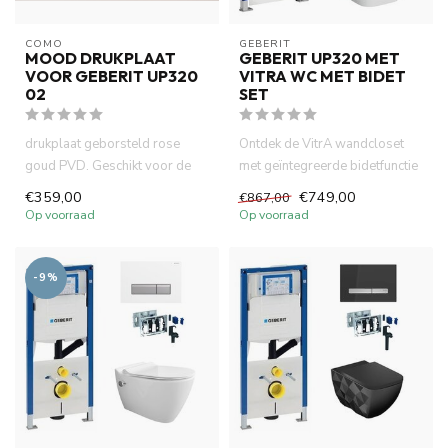
COMO
GEBERIT 
MOOD DRUKPLAAT
GEBERIT UP320 MET
VOOR GEBERIT UP320
VITRA WC MET BIDET
02
SET
drukplaat geborsteld rose
Ontdek de VitrA wandcloset
goud PVD. Geschikt voor de
met geïntegreerde bidetfunctie
Geberit UP 320 inbouwreser...
en Geberit UP320 inbou...
€359,00
€749,00
€867,00
Op voorraad
Op voorraad
-9%