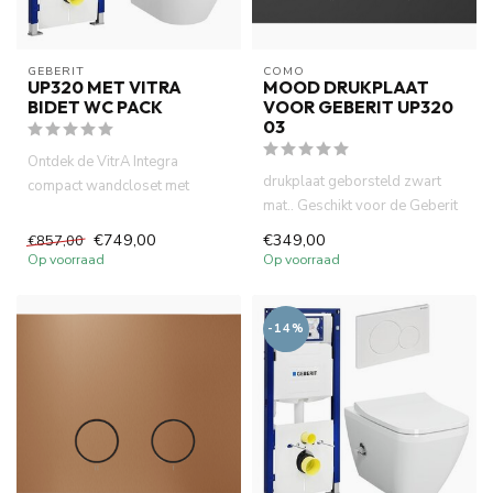
GEBERIT 
COMO
UP320 MET VITRA
MOOD DRUKPLAAT
BIDET WC PACK
VOOR GEBERIT UP320
03
Ontdek de VitrA Integra
drukplaat geborsteld zwart
compact wandcloset met
mat.. Geschikt voor de Geberit
geïntegreerde bidetfunctie en
UP 320 inbouwreservoi...
Geb...
€749,00
€349,00
€857,00
Op voorraad
Op voorraad
-14%