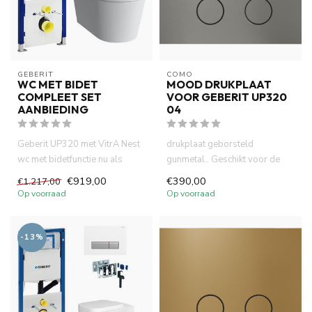
GEBERIT 
COMO
WC MET BIDET
MOOD DRUKPLAAT
COMPLEET SET
VOOR GEBERIT UP320
AANBIEDING
04
Geberit UP320 met VitrA Nest
drukplaat geborsteld
wc met bidetfunctie nu als
gunmetal.. Geschikt voor de
compleet pack in de aanb...
Geberit UP 320 Duo-Fresh
€919,00
€390,00
€1.217,00
inbouw...
Op voorraad
Op voorraad
-13%