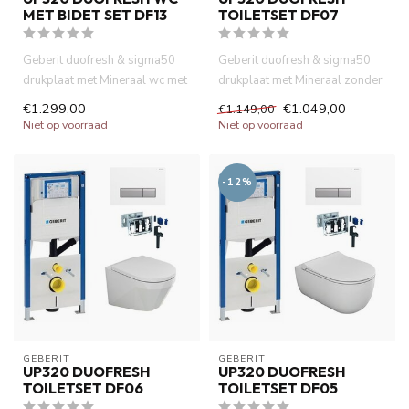
MET BIDET SET DF13
TOILETSET DF07
Geberit duofresh & sigma50
Geberit duofresh & sigma50
drukplaat met Mineraal wc met
drukplaat met Mineraal zonder
bidet wandcloset mat wi...
spoelrand wandcloset wi...
€1.299,00
€1.049,00
€1.149,00
Niet op voorraad
Niet op voorraad
-12%
GEBERIT 
GEBERIT 
UP320 DUOFRESH
UP320 DUOFRESH
TOILETSET DF06
TOILETSET DF05