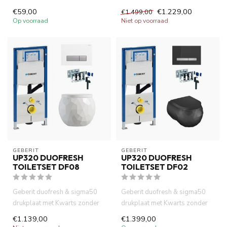
ruimtebesparend inbouwreservoir
€59,00
€1.229,00
€1.499,00
. Ideaal voor k...
Op voorraad
Niet op voorraad
GEBERIT 
GEBERIT 
UP320 DUOFRESH
UP320 DUOFRESH
TOILETSET DF08
TOILETSET DF02
Geberit duofresh & sigma50
Geberit duofresh & sigma50
drukplaat met Kwarts zonder
drukplaat met Kwarts zonder
spoelrand wandcloset wit ...
spoelrand wandcloset mat ...
€1.139,00
€1.399,00