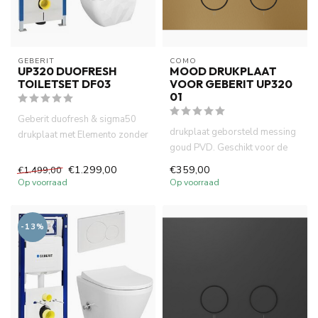
GEBERIT 
COMO
UP320 DUOFRESH
MOOD DRUKPLAAT
TOILETSET DF03
VOOR GEBERIT UP320
01
Geberit duofresh & sigma50
drukplaat geborsteld messing
drukplaat met Elemento zonder
goud PVD. Geschikt voor de
spoelrand wandcloset ma...
Geberit UP 320 inbouwre...
€1.299,00
€359,00
€1.499,00
Op voorraad
Op voorraad
-13%