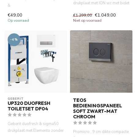
drukplaat met ION wc met bidet
&
wandcloset .Incl. Alle...
ruimtebesparend inbouwreservoir
€49,00
€1.049,00
€1.299,00
. Ideaal voor k...
Op voorraad
Niet op voorraad
-4%
GEBERIT 
TEOS
UP320 DUOFRESH
BEDIENINGSPANEEL
TOILETSET DF04
SOFT ZWART-MAT
CHROOM
Geberit duofresh & sigma50
drukplaat met Elemento zonder
Promicro , 9 cm dikte compacte