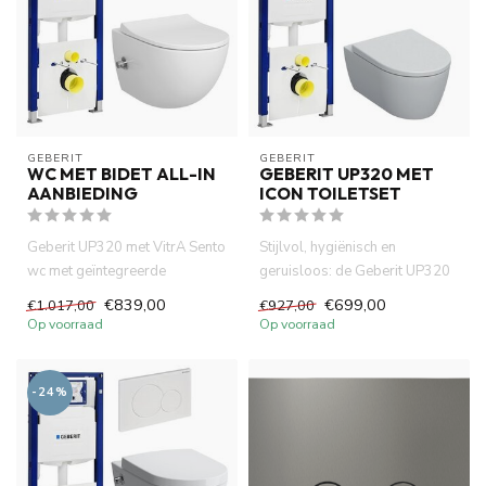
GEBERIT 
GEBERIT 
WC MET BIDET ALL-IN
GEBERIT UP320 MET
AANBIEDING
ICON TOILETSET
Geberit UP320 met VitrA Sento
Stijlvol, hygiënisch en
wc met geïntegreerde
geruisloos: de Geberit UP320
bidetfunctie. All-in toiletse...
toiletset met softclose en ...
€839,00
€699,00
€1.017,00
€927,00
Op voorraad
Op voorraad
-24%