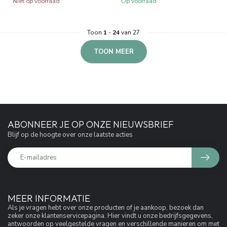
Niet op voorraad
Op voorraad
Toon
1
-
24
van 27
TOON MEER
ABONNEER JE OP ONZE NIEUWSBRIEF
Blijf op de hoogte over onze laatste acties
MEER INFORMATIE
Als je vragen hebt over onze producten of je aankoop, bezoek dan
zeker onze klantenservicepagina. Hier vindt u onze bedrijfsgegevens,
antwoorden op veelgestelde vragen en verschillende manieren om met