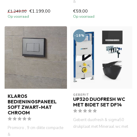
spoelrand wandcloset wi...
&
ruimtebesparend inbouwreservoir
€1.199,00
€59,00
€1.249,00
. Ideaal voor k...
Op voorraad
Op voorraad
-18%
GEBERIT 
KLAROS
UP320 DUOFRESH WC
BEDIENINGSPANEEL
MET BIDET SET DF14
SOFT ZWART-MAT
CHROOM
Geberit duofresh & sigma50
drukplaat met Mineraal wc met
Promicro , 9 cm dikte compacte
bidet wandcloset mat zw...
&