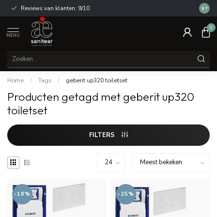
Reviews van klanten: 9/10
14 dag
8.7
0
MENU
Home
/
Tags
/
geberit up320 toiletset
Producten getagd met geberit up320
toiletset
FILTERS
-18%
-25%