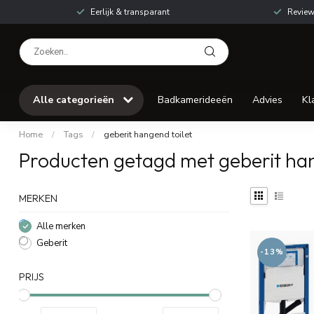
Eerlijk & transparant
Review
Alle categorieën
Badkamerideeën
Advies
Kl
Home
/
Tags
/
geberit hangend toilet
Producten getagd met geberit han
MERKEN
Alle merken
Geberit
-13%
PRIJS