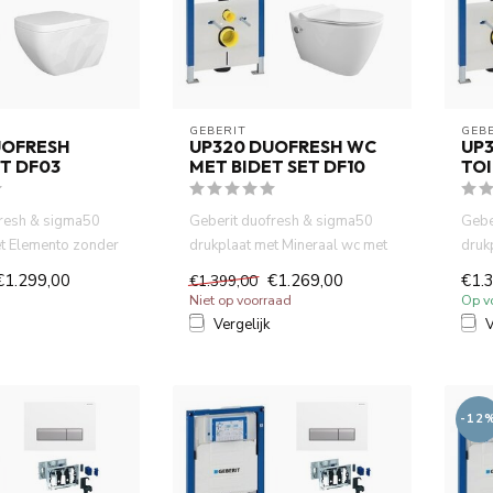
GEBERIT 
GEBE
UOFRESH
UP320 DUOFRESH WC
UP
T DF03
MET BIDET SET DF10
TOI
fresh & sigma50
Geberit duofresh & sigma50
Gebe
et Elemento zonder
drukplaat met Mineraal wc met
druk
ndcloset ma...
bidet wandcloset .Incl....
spoe
€1.299,00
€1.269,00
€1.
€1.399,00
Niet op voorraad
Op v
Vergelijk
V
-12