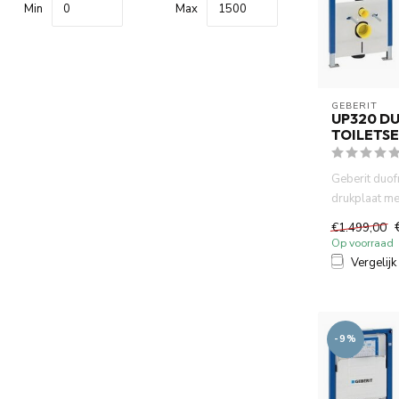
Min
Max
GEBERIT 
UP320 D
TOILETSE
Geberit duo
drukplaat m
spoelrand wa
€1.499,00
Op voorraad
Vergelijk
-9%