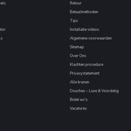
els
Retour
Betaalmethoden
Tips
tor
Installatie videos
ls
Algemene voorwaarden
Sitemap
Over Ons
Klachten procedure
Privacystatement
Alle kranen
Douches – Luxe & Voordelig
Bidet wc's
Vacatures