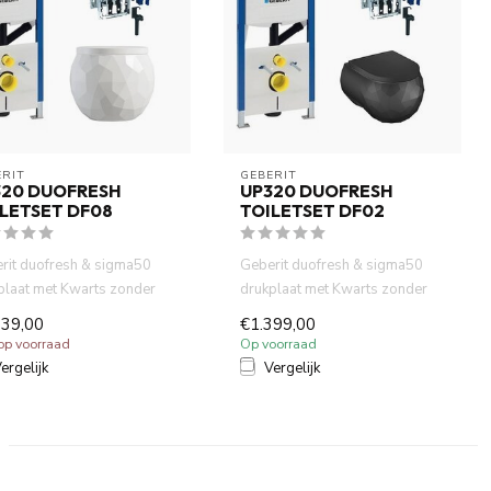
RIT 
GEBERIT 
320 DUOFRESH
UP320 DUOFRESH
LETSET DF08
TOILETSET DF02
rit duofresh & sigma50
Geberit duofresh & sigma50
plaat met Kwarts zonder
drukplaat met Kwarts zonder
lrand wandcloset wit ...
spoelrand wandcloset mat ...
139,00
€1.399,00
 op voorraad
Op voorraad
ergelijk
Vergelijk