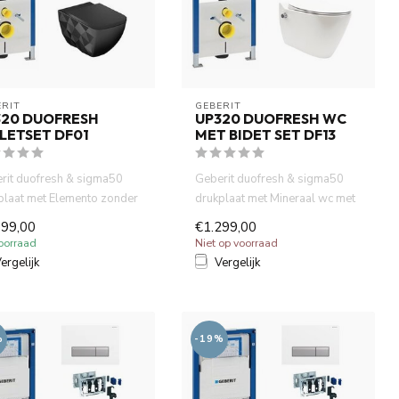
RIT 
GEBERIT 
320 DUOFRESH
UP320 DUOFRESH WC
LETSET DF01
MET BIDET SET DF13
rit duofresh & sigma50
Geberit duofresh & sigma50
plaat met Elemento zonder
drukplaat met Mineraal wc met
lrand wandcloset ma...
bidet wandcloset mat wi...
399,00
€1.299,00
oorraad
Niet op voorraad
ergelijk
Vergelijk
%
-19%