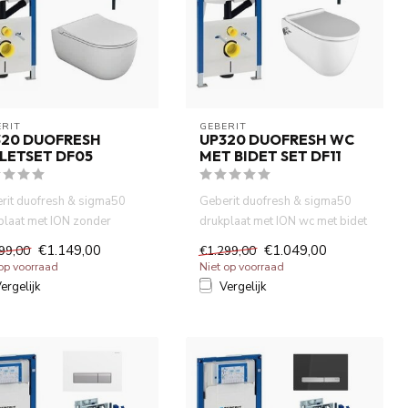
RIT 
GEBERIT 
320 DUOFRESH
UP320 DUOFRESH WC
LETSET DF05
MET BIDET SET DF11
rit duofresh & sigma50
Geberit duofresh & sigma50
plaat met ION zonder
drukplaat met ION wc met bidet
lrand wandcloset mat
wandcloset .Incl. Alle...
€1.149,00
€1.049,00
99,00
€1.299,00
 op voorraad
Niet op voorraad
ergelijk
Vergelijk