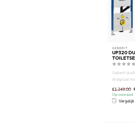
GEBERIT 
UP320 D
TOILETSE
Geberit duo
drukplaat m
spoelrand wa
€1.249,00
Op voorraad
Vergelijk