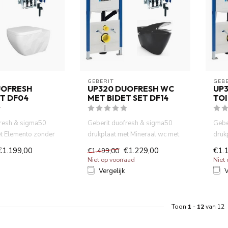
GEBERIT 
GEBE
UOFRESH
UP320 DUOFRESH WC
UP
T DF04
MET BIDET SET DF14
TOI
fresh & sigma50
Geberit duofresh & sigma50
Gebe
et Elemento zonder
drukplaat met Mineraal wc met
druk
ndcloset wi...
bidet wandcloset mat zw...
spoe
€1.199,00
€1.229,00
€1.
€1.499,00
Niet op voorraad
Niet
Vergelijk
V
Toon
1
-
12
van 12