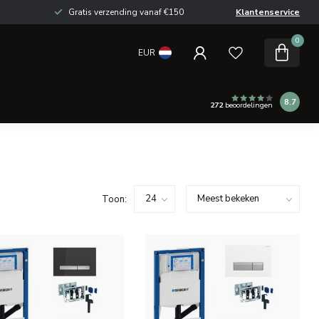
Gratis verzending vanaf €150
Klantenservice
0
EUR
8.7
272
beoordelingen
Toon: