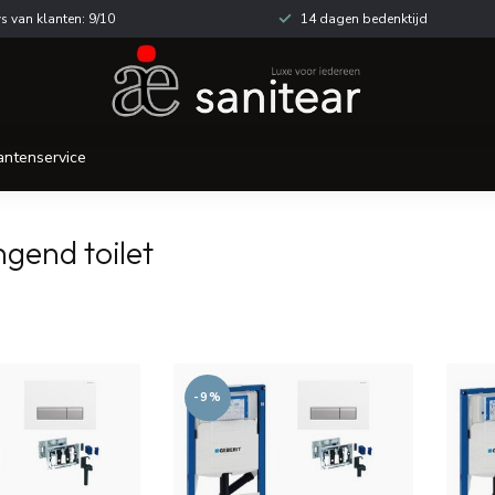
s van klanten: 9/10
14 dagen bedenktijd
antenservice
gend toilet
-9%