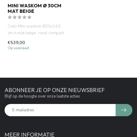
MINI WASKOM Ø 30CM
MAT BEIGE
Cielo Mini waskom Ø30x14,5
cm in mat beige- rond, compact
en modern. Perfect voo...
€539,00
Op voorraad
ABONNEER JE OP ONZE NIEUWSBRIEF
Blijf op de hoogte over onze laatste acties
MEER INFORMATIE