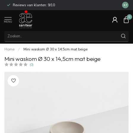
Reviews van klanten: 9/10
14 dag
8.7
0
MENU
Home
/
Mini waskom Ø 30 x 14,5cm mat beige
Mini waskom Ø 30 x 14,5cm mat beige
(0)