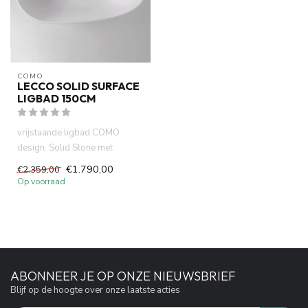
COMO
LECCO SOLID SURFACE
LIGBAD 150CM
vrijstaande ligbad COMO
design. Solid Stone met
mineraal gegoten. 185 kg. wit
€1.790,00
€2.359,00
G...
Op voorraad
ABONNEER JE OP ONZE NIEUWSBRIEF
Blijf op de hoogte over onze laatste acties