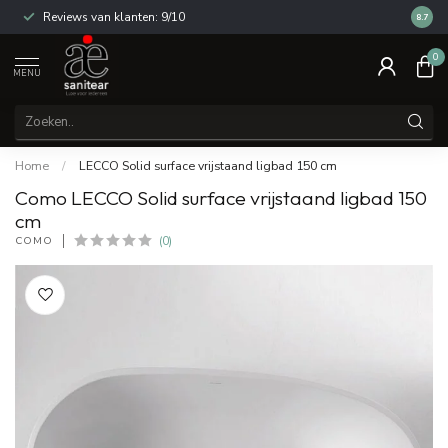
Reviews van klanten: 9/10
14 dag
8.7
0
MENU
Home
/
LECCO Solid surface vrijstaand ligbad 150 cm
Como LECCO Solid surface vrijstaand ligbad 150
cm
COMO
(0)