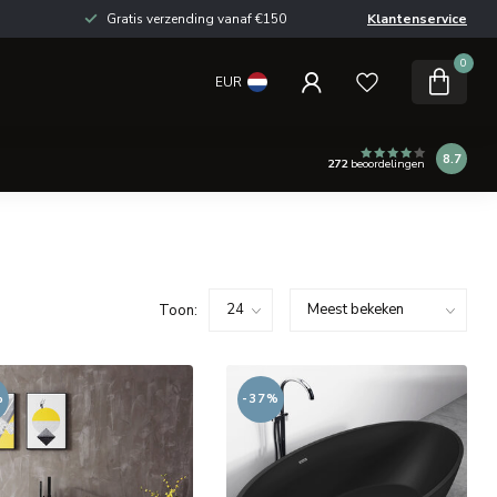
Gratis verzending vanaf €150
Klantenservice
0
EUR
8.7
272
beoordelingen
Toon:
%
-37%