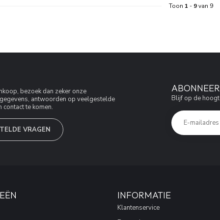
Toon
1
-
9
van 9
ABONNEER 
aankoop, bezoek dan zeker onze
Blijf op de hoogt
jfsgegevens, antwoorden op veelgestelde
 contact te komen.
TELDE VRAGEN
EËN
INFORMATIE
Klantenservice