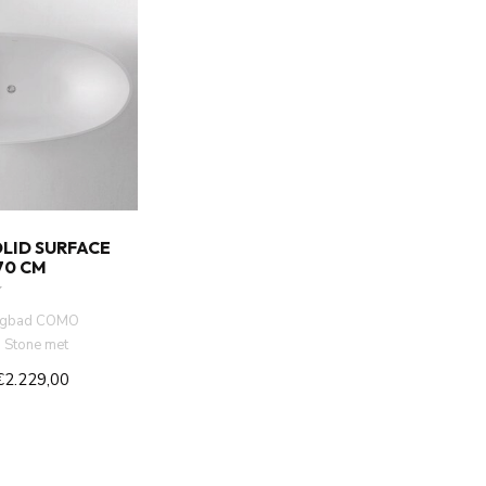
LID SURFACE
70 CM
 ligbad COMO
d Stone met
oten. 145 kg. wit
€2.229,00