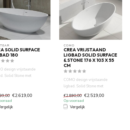
ITEAR
COMO
A SOLID SURFACE
CREA VRIJSTAAND
BAD 180
LIGBAD SOLID SURFACE
& STONE 176 X 103 X 55
CM
 design vrijstaande
ad. Solid Stone met
COMO design vrijstaande
raal gegoten.Niet Acryl
ligbad. Solid Stone met
..
mineraal gegoten.Niet Acryl
€2.619,00
€2.519,00
99,00
€2.890,00
,Puu...
oorraad
Op voorraad
ergelijk
Vergelijk