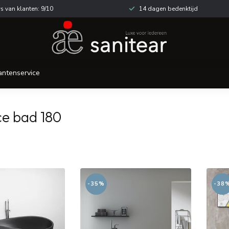
s van klanten: 9/10
14 dagen bedenktijd
antenservice
ce bad 180
-35%
-38