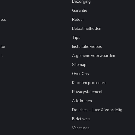
Bezorging
Garantie
els
Retour
Betaalmethoden
Tips
tor
Installatie videos
ls
Algemene voorwaarden
Sitemap
Over Ons
Klachten procedure
Privacystatement
Alle kranen
Douches – Luxe & Voordelig
Bidet wc's
Vacatures