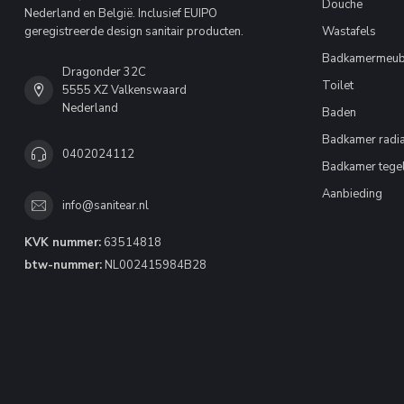
Douche
Nederland en België. Inclusief EUIPO
geregistreerde design sanitair producten.
Wastafels
Badkamermeub
Dragonder 32C
Toilet
5555 XZ Valkenswaard
Nederland
Baden
Badkamer radia
0402024112
Badkamer tege
Aanbieding
info@sanitear.nl
KVK nummer:
63514818
btw-nummer:
NL002415984B28