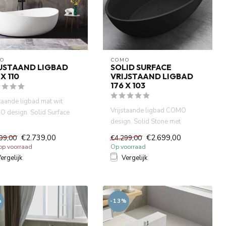
O
COMO
JSTAAND LIGBAD
SOLID SURFACE
 X 110
VRIJSTAAND LIGBAD
176 X 103
staande ligbad mat wit
Vrijstaande ligbad COMO
 design. Solid Surface
design. Solid Stone met
ineraal gegoten.Niet ...
mineraal gegoten.Niet Acryl
€2.739,00
€2.699,00
99,00
€4.299,00
,Puu...
 op voorraad
Op voorraad
ergelijk
Vergelijk
%
-13%