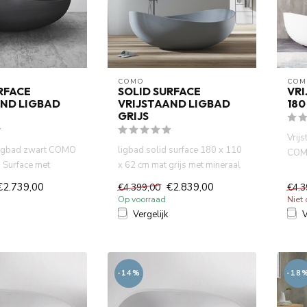
COMO
COM
RFACE
SOLID SURFACE
VRI
AND LIGBAD
VRIJSTAAND LIGBAD
180
GRIJS
Vrij
 ligbad zwart COMO
ligbad solid surface 180 x 110
COMO
d Surface met
x 62 cm mat grijs met mineraal
met m
ten.Niet Ac...
gegoten. Niet Acry...
€2.739,00
€2.839,00
€4.399,00
€4.3
Op voorraad
Niet
Vergelijk
V
-14%
-18