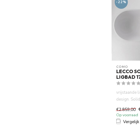
-22%
COMO
LECCO SO
LIGBAD 1
vrijstaande
design. Soli
mineraal geg
€2.859,00
G...
Op voorraad
Vergelijk