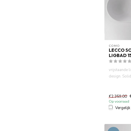
COMO
LECCO SO
LIGBAD 
vrijstaande
design. Soli
mineraal geg
G...
€2.359,00
Op voorraad
Vergelijk