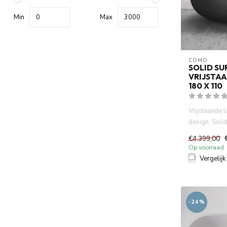
Min
Max
COMO
SOLID SU
VRIJSTA
180 X 110
Vrijstaande
design. Soli
mineraal gego
€4.399,00
Op voorraad
Vergelijk
-24%