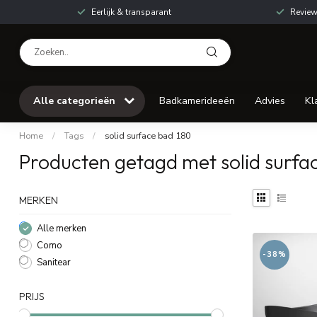
Eerlijk & transparant
Review
Alle categorieën
Badkamerideeën
Advies
Kl
Home
/
Tags
/
solid surface bad 180
Producten getagd met solid surfa
MERKEN
Alle merken
Como
-38%
Sanitear
PRIJS