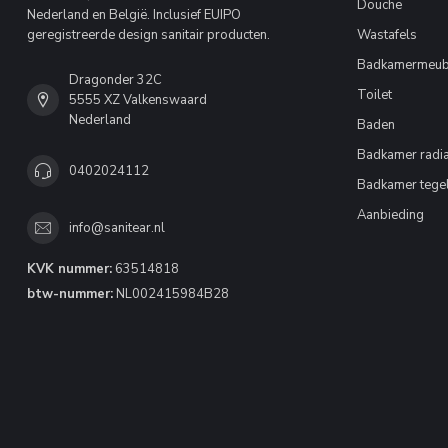
Douche
Nederland en België. Inclusief EUIPO
geregistreerde design sanitair producten.
Wastafels
Badkamermeub
Dragonder 32C
Toilet
5555 XZ Valkenswaard
Nederland
Baden
Badkamer radia
0402024112
Badkamer tege
Aanbieding
info@sanitear.nl
KVK nummer:
63514818
btw-nummer:
NL002415984B28