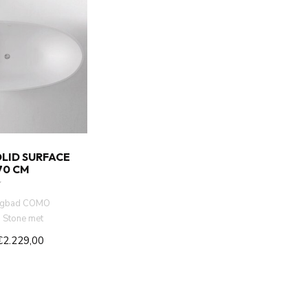
LID SURFACE
70 CM
 ligbad COMO
d Stone met
oten. 145 kg. wit
€2.229,00