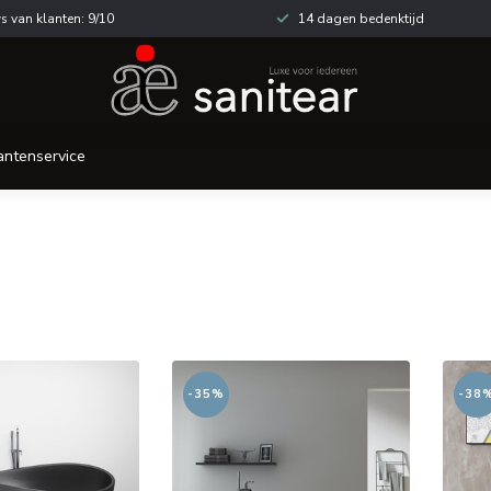
s van klanten: 9/10
14 dagen bedenktijd
antenservice
-35%
-38