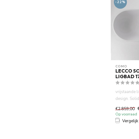
-22%
COMO
LECCO SO
LIGBAD 1
vrijstaande
design. Soli
mineraal geg
€2.859,00
G...
Op voorraad
Vergelijk