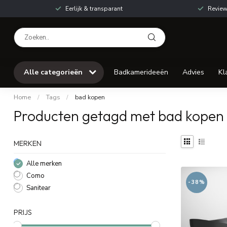
Eerlijk & transparant
Review
Alle categorieën
Badkamerideeën
Advies
Kl
Home
/
Tags
/
bad kopen
Producten getagd met bad kopen
MERKEN
Alle merken
Como
-38%
Sanitear
PRIJS