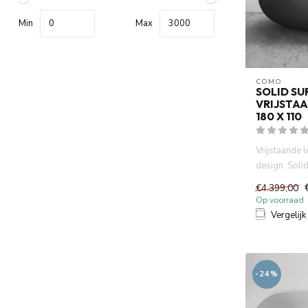
Min
Max
COMO
SOLID SU
VRIJSTA
180 X 110
Vrijstaande
design. Soli
mineraal gego
€4.399,00
Op voorraad
Vergelijk
-24%