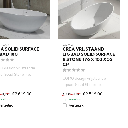
ITEAR
COMO
A SOLID SURFACE
CREA VRIJSTAAND
BAD 180
LIGBAD SOLID SURFACE
& STONE 176 X 103 X 55
CM
 design vrijstaande
ad. Solid Stone met
COMO design vrijstaande
raal gegoten.Niet Acryl
ligbad. Solid Stone met
..
mineraal gegoten.Niet Acryl
€2.619,00
€2.519,00
99,00
€2.890,00
,Puu...
oorraad
Op voorraad
ergelijk
Vergelijk