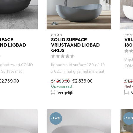
COMO
COM
RFACE
SOLID SURFACE
VRI
AND LIGBAD
VRIJSTAAND LIGBAD
180
GRIJS
Vrij
 ligbad zwart COMO
ligbad solid surface 180 x 110
COMO
d Surface met
x 62 cm mat grijs met mineraal
met m
ten.Niet Ac...
gegoten. Niet Acry...
€2.739,00
€2.839,00
€4.399,00
€4.3
Op voorraad
Niet
Vergelijk
V
-14%
-18