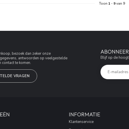
Toon
1
-
9
van 9
ABONNEER 
aankoop, bezoek dan zeker onze
Blijf op de hoogt
jfsgegevens, antwoorden op veelgestelde
 contact te komen.
TELDE VRAGEN
EËN
INFORMATIE
Klantenservice