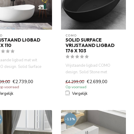
O
COMO
JSTAAND LIGBAD
SOLID SURFACE
 X 110
VRIJSTAAND LIGBAD
176 X 103
staande ligbad mat wit
Vrijstaande ligbad COMO
 design. Solid Surface
design. Solid Stone met
ineraal gegoten.Niet ...
mineraal gegoten.Niet Acryl
€2.739,00
€2.699,00
99,00
€4.299,00
,Puu...
 op voorraad
Op voorraad
ergelijk
Vergelijk
%
-13%