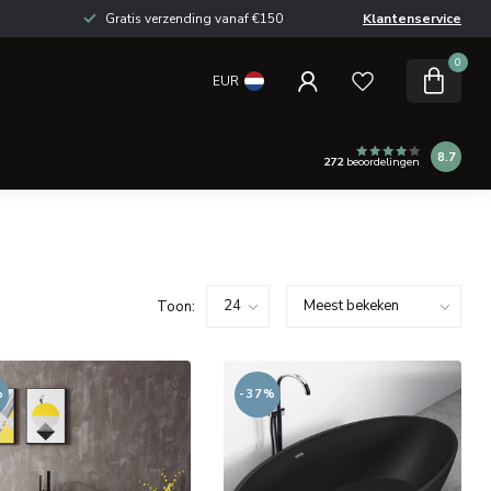
Gratis verzending vanaf €150
Klantenservice
0
EUR
8.7
272
beoordelingen
Toon:
%
-37%