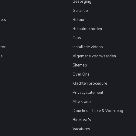
Bezorging
Garantie
els
Retour
Betaalmethoden
Tips
tor
Installatie videos
ls
Algemene voorwaarden
Sitemap
Over Ons
Klachten procedure
Privacystatement
Alle kranen
Douches – Luxe & Voordelig
Bidet wc's
Vacatures