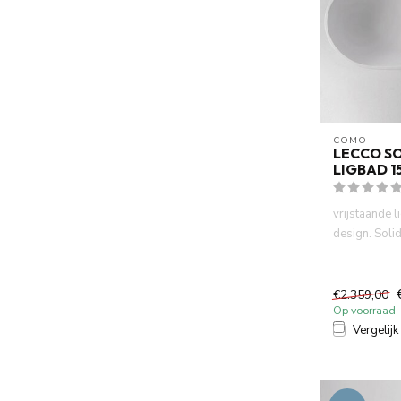
COMO
LECCO SO
LIGBAD 
vrijstaande
design. Soli
mineraal geg
G...
€2.359,00
Op voorraad
Vergelijk