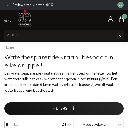
Reviews van klanten: 9/10
14 dag
8.7
0
MENU
Home
Waterbesparende kraan, bespaar in
elke druppel!
Een waterbesparende wastafelkraan is het goed om te letten op het
waterverbruik, dat vaak wordt aangegeven in per minuut (l/min). Een
kraan die minder dan 6 l/min waterverbruikt- klasse Z, wordt vaak als
waterbesparend beschouwd.
FILTERS