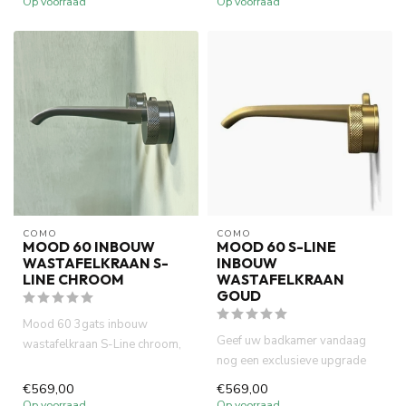
Op voorraad
Op voorraad
COMO
COMO
MOOD 60 INBOUW
MOOD 60 S-LINE
WASTAFELKRAAN S-
INBOUW
LINE CHROOM
WASTAFELKRAAN
GOUD
Mood 60 3gats inbouw
Geef uw badkamer vandaag
wastafelkraan S-Line chroom,
nog een exclusieve upgrade
gemaakt van volledig DZR
met de COMO Mood60 Inbouw
messi...
€569,00
€569,00
Wa...
Op voorraad
Op voorraad