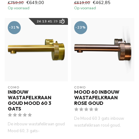
...
€649,00
€462,85
€759,00
€619,00
Op voorraad
Op voorraad
24
:
13
:
41
:
28
-31%
-23%
COMO
COMO
INBOUW
MOOD 60 INBOUW
WASTAFELKRAAN
WASTAFELKRAAN
GOUD MOOD 60 3
ROSE GOUD
GATS
De Mood 60 3 gats inbouw
De inbouw wastafelkraan goud
wastafelkraan rosé goud,
Mood 60, 3 gats-
gemaakt van volledig DZR
waterbesparend , gemaakt van
messi...