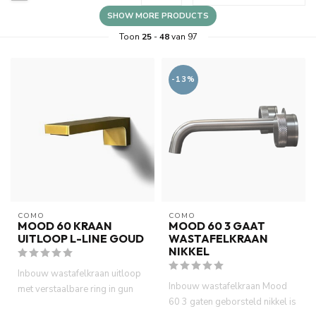
SHOW MORE PRODUCTS
Toon
25
-
48
van 97
-13%
COMO
COMO
MOOD 60 KRAAN
MOOD 60 3 GAAT
UITLOOP L-LINE GOUD
WASTAFELKRAAN
NIKKEL
Inbouw wastafelkraan uitloop
Inbouw wastafelkraan Mood
met verstaalbare ring in gun
60 3 gaten geborsteld nikkel is
metal PVD. Waterbespar...