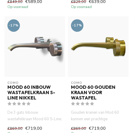
€589,00
€639,00
€849,00
€829,00
volled...
Op voorraad
Op voorraad
-17%
-17%
COMO
COMO
MOOD 60 INBOUW
MOOD 60 GOUDEN
WASTAFELKRAAN S-
KRAAN VOOR
LINE NIKKEL
WASTAFEL
De 3 gats Inbouw
Gouden kranen van Mod 60
wastafelkraan Mood 60 S-Line,
kunnen een prachtige
nikkel, gemaakt van volledig
aanvulling zijn op je wastafel
€719,00
€719,00
€869,00
€869,00
DZR ...
of ...