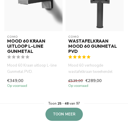
COMO
COMO
MOOD 60 KRAAN
WASTAFELKRAAN
UITLOOP L-LINE
MOOD 60 GUNMETAL
GUNMETAL
PVD
Mood 60 Kraan uitloop L-line
Mood 60 verhoogde
Gunmetal PVD.
wastafelkraan tweehendel
Waterbesparende functie 7.5 lt
gunmetal PVD met geribbelde
€349,00
€289,00
€539,00
per mi...
handvatte...
Op voorraad
Op voorraad
Toon
25
-
48
van 97
TOON MEER