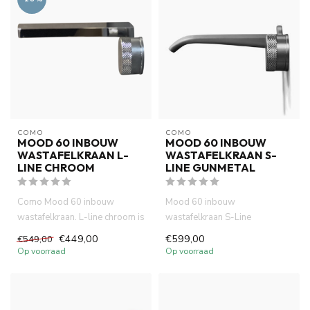
COMO
COMO
MOOD 60 INBOUW
MOOD 60 INBOUW
WASTAFELKRAAN L-
WASTAFELKRAAN S-
LINE CHROOM
LINE GUNMETAL
Como Mood 60 inbouw
Mood 60 inbouw
wastafelkraan. L-line chroom is
wastafelkraan S-Line
compact (inbouw diepte 58
gunmetal, gemaakt van
€449,00
€599,00
€549,00
mm...
volledig DZR messing. ...
Op voorraad
Op voorraad