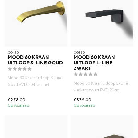
COMO
COMO
MOOD 60 KRAAN
MOOD 60 KRAAN
UITLOOP S-LINE GOUD
UITLOOP L-LINE
ZWART
Mood 60 Kraan uitloop S-Line
Mood 60 Kraan uitloop L-Line ,
Goud PVD 204 cm met
vierkant zwart PVD 20cm,
waterbesparende functie, 7,5
waterbesparend functie, ...
l...
€278,00
€339,00
Op voorraad
Op voorraad