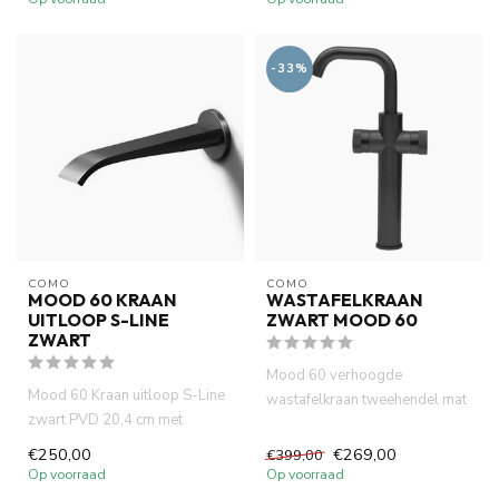
-33%
COMO
COMO
MOOD 60 KRAAN
WASTAFELKRAAN
UITLOOP S-LINE
ZWART MOOD 60
ZWART
Mood 60 verhoogde
Mood 60 Kraan uitloop S-Line
wastafelkraan tweehendel mat
zwart PVD 20,4 cm met
zwart met geribbelde
waterbesparende functie, 7,5...
handvatten. ...
€250,00
€269,00
€399,00
Op voorraad
Op voorraad