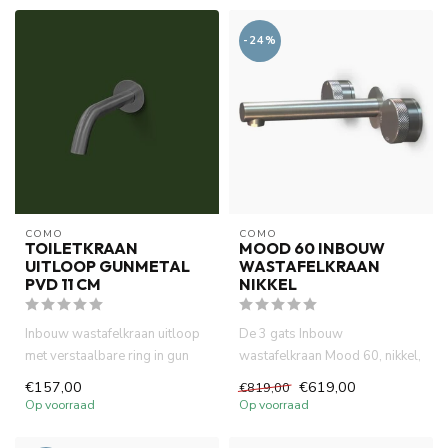
-24%
COMO
COMO
TOILETKRAAN
MOOD 60 INBOUW
UITLOOP GUNMETAL
WASTAFELKRAAN
PVD 11 CM
NIKKEL
Inbouw wastafelkraan uitloop
De 3 gats Inbouw
met verstaalbare ring in gun
wastafelkraan Mood 60, nikkel,
metal PVD. Waterbespar...
gemaakt van volledig DZR
€157,00
€619,00
€819,00
messing...
Op voorraad
Op voorraad