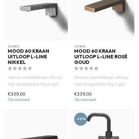
COMO
COMO
MOOD 60 KRAAN
MOOD 60 KRAAN
UITLOOP L-LINE
UITLOOP L-LINE ROSÉ
NIKKEL
GOUD
Inbouw wastafelkraan uitloop
Inbouw wastafelkraan uitloop
met verstaalbare ring in gun
met verstaalbare ring in gun
metal PVD. Waterbespar...
metal PVD. Waterbespar...
€339,00
€339,00
Op voorraad
Op voorraad
-46%