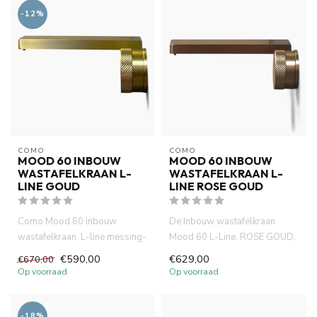
-12%
COMO
COMO
MOOD 60 INBOUW
MOOD 60 INBOUW
WASTAFELKRAAN L-
WASTAFELKRAAN L-
LINE GOUD
LINE ROSE GOUD
Como Mood 60 inbouw
De Inbouw wastafelkraan
wastafelkraan. L-line messing-
Mood 60 L-Line, ROSE GOUD,
goud is compact (inbouw
gemaakt van volledig DZR
€590,00
€629,00
€670,00
diepte...
mess...
Op voorraad
Op voorraad
-18%