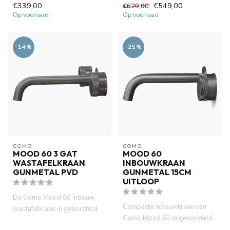
gemaakt van volledig D...
€339,00
€549,00
€629,00
Op voorraad
Op voorraad
-14%
-25%
COMO
COMO
MOOD 60 3 GAT
MOOD 60
WASTAFELKRAAN
INBOUWKRAAN
GUNMETAL PVD
GUNMETAL 15CM
UITLOOP
De Como Mood 60 inbouw
Compacte inbouwkraan van
wastafelkraan in geborsteld
Como Mood 60 in geborsteld
gunmetal PVD is volledig van
gunmetal. 15 cm uitloop, ide...