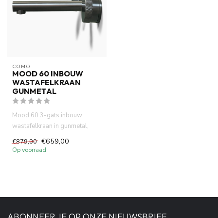
COMO
MOOD 60 INBOUW
WASTAFELKRAAN
GUNMETAL
Mood 60 3-gats inbouw
wastafelkraan in gunmetal,
vervaardigd uit volledig DZR-
€659,00
€879,00
me...
Op voorraad
ABONNEER JE OP ONZE NIEUWSBRIEF