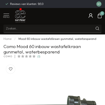
Reviews van klanten: 9/10
14 dag
8.7
0
MENU
Home
/
Mood 60 inbouw wastafelkraan gunmetal, waterbesparend
Como Mood 60 inbouw wastafelkraan
gunmetal, waterbesparend
COMO
(0)