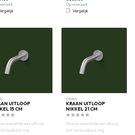
oorraad
Op voorraad
ergelijk
Vergelijk
O
COMO
AAN UITLOOP
KRAAN UITLOOP
KEL 15 CM
NIKKEL 21 CM
uw wastafelkraan uitloop
Inbouw wastafelkraan uitloop
verstaalbare ring.
met verstaalbare ring.