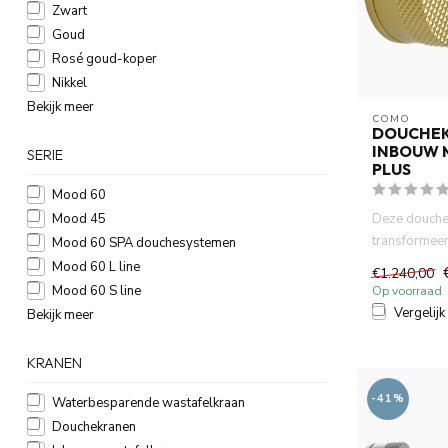
Zwart
Goud
Rosé goud-koper
Nikkel
Bekijk meer
COMO
DOUCHE
INBOUW 
SERIE
PLUS
Mood 60
Deze douche
Mood 45
transformee
Mood 60 SPA douchesystemen
badkamer ruim
Mood 60 L line
€1.240,00
Mood 60 S line
Op voorraad
Vergelijk
Bekijk meer
KRANEN
-41%
Waterbesparende wastafelkraan
Douchekranen