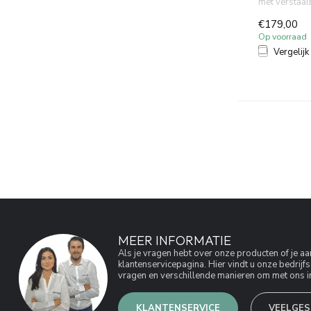
met verstaal
PVD. Waterbe
€179,00
Op voorraad
Vergelijk
MEER INFORMATIE
Als je vragen hebt over onze producten of je 
klantenservicepagina. Hier vindt u onze bedri
vragen en verschillende manieren om met ons in
KLANTENSERVICE
VEELGES