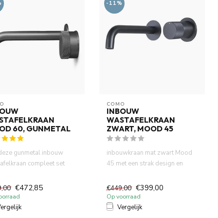
%
-11%
O
COMO
BOUW
INBOUW
STAFELKRAAN
WASTAFELKRAAN
OD 60, GUNMETAL
ZWART, MOOD 45
deze gunmetal inbouw
inbouwkraan mat zwart Mood
afelkraan compleet set
45 met een strak design en
je voor een stijlvolle ...
geribbelde hendels voor w...
€472,85
€399,00
9,00
€449,00
oorraad
Op voorraad
ergelijk
Vergelijk