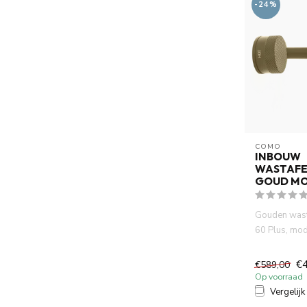
-24%
COMO
INBOUW
WASTAFE
GOUD MO
Gouden wast
60 Plus, mod
waterbespar
kraan...
€
€589,00
Op voorraad
Vergelijk