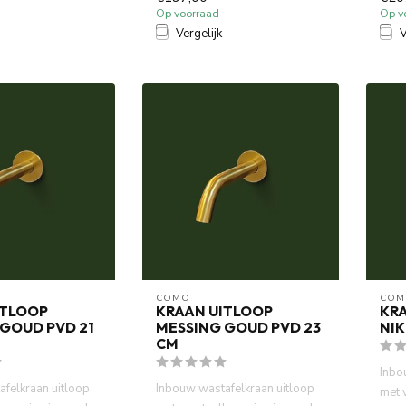
Op voorraad
Op v
Vergelijk
V
COMO
COM
ITLOOP
KRAAN UITLOOP
KR
GOUD PVD 21
MESSING GOUD PVD 23
NIK
CM
Inbo
felkraan uitloop
Inbouw wastafelkraan uitloop
met 