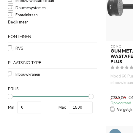
Inbouw wastafelkraan
Douchesystemen
Fonteinkraan
Bekijk meer
FONTEINEN
COMO
RVS
GUN MET
WASTAFE
PLUS
PLAATSING TYPE
Inbouwkranen
Mood 60 Plu
inbouwkraan
PRIJS
gebogen uitl
des...
€
€789,00
Op voorraad
Min
Max
Vergelijk