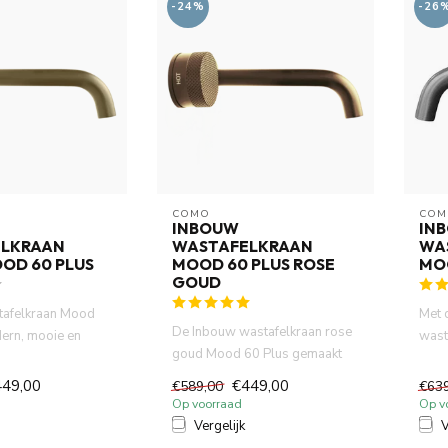
-24%
-26
COMO
COM
INBOUW
IN
LKRAAN
WASTAFELKRAAN
WA
OD 60 PLUS
MOOD 60 PLUS ROSE
MO
GOUD
afelkraan Mood
Met 
De Inbouw wastafelkraan rose
ern, mooie en
wast
goud Mood 60 Plus gemaakt
ende inbouw
kies 
van volledig DZR messing....
449,00
€449,00
€589,00
€63
Op voorraad
Op v
Vergelijk
V