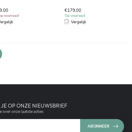
rbesparende functie 7.5...
Waterbesparende functie 7.5...
9,00
€179,00
 op voorraad
Op voorraad
ergelijk
Vergelijk
JE OP ONZE NIEUWSBRIEF
e over onze laatste acties
ABONNEER