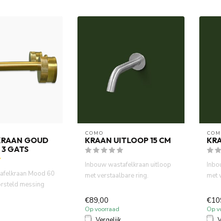
COMO
COM
KRAAN GOUD
KRAAN UITLOOP 15 CM
KRA
 3 GATS
Inbouw wastafelkraan uitloop
Inbo
afelkraan Mood 60
met verstaalbare ring.
met 
orsteld messing
Waterbesparende functie 7.5...
Wate
gemaakt van ...
€89,00
€10
Op voorraad
Op v
Vergelijk
V