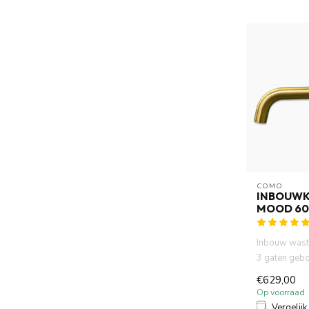
COMO
INBOUW
MOOD 60
Inbouw wast
3 gaten geb
goud PVD is 
€629,00
Op voorraad
Vergelijk