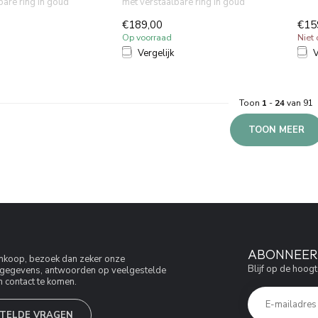
bare ring in goud
met verstaalbare ring in goud
Wate
sparende ...
PVD. Waterbesparende ...
€189,00
€15
Op voorraad
Niet
Vergelijk
V
Toon
1
-
24
van 91
TOON MEER
ABONNEER 
aankoop, bezoek dan zeker onze
Blijf op de hoogt
jfsgegevens, antwoorden op veelgestelde
 contact te komen.
TELDE VRAGEN