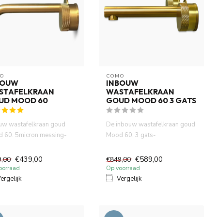
O
COMO
BOUW
INBOUW
STAFELKRAAN
WASTAFELKRAAN
UD MOOD 60
GOUD MOOD 60 3 GATS
uw wastafelkraan goud
De inbouw wastafelkraan goud
 60. 5micron messing-
Mood 60, 3 gats-
PVD (certifieerde). DZR ...
waterbesparend , gemaakt van
volled...
€439,00
€589,00
9,00
€849,00
oorraad
Op voorraad
ergelijk
Vergelijk