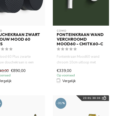
O
COMO
UCHEKRAAN ZWART
FONTEINKRAAN WAND
BOUW MOOD 60
VERCHROOMD
US
MOOD60 - CMITK60-C
ood 60 Plus zwarte
Fonteinkraan Mood60 wand
uw douchekraan is een
chroom 10cm uitloop met
lete 2-weg
inbouwdeel wastafel is
€890,00
€339,00
40,00
mostaatkraan...
gemaakt ...
oorraad
Op voorraad
ergelijk
Vergelijk
23
:
01
:
30
:
05
%
-31%