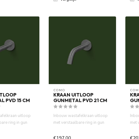
COMO
COM
ITLOOP
KRAAN UITLOOP
KR
L PVD 15 CM
GUNMETAL PVD 21 CM
GU
felkraan uitloop
Inbouw wastafelkraan uitloop
Inbo
bare ring in gun
met verstaalbare ring in gun
met 
aterbespar...
metal PVD. Waterbespar...
meta
€197,00
€20