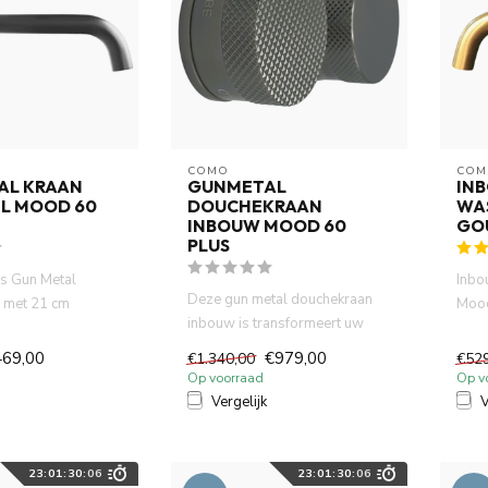
COMO
COM
AL KRAAN
GUNMETAL
IN
L MOOD 60
DOUCHEKRAAN
WA
INBOUW MOOD 60
GO
PLUS
s Gun Metal
Inbo
Deze gun metal douchekraan
 met 21 cm
Mood
inbouw is transformeert uw
oop, minimalistisch
goud 
douche en badkamer ruimte ...
469,00
€979,00
€1.340,00
€52
Op voorraad
Op v
Vergelijk
V
23
:
01
:
30
:
05
23
:
01
:
30
:
05