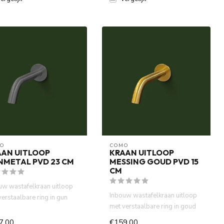
O
COMO
AAN UITLOOP
KRAAN UITLOOP
NMETAL PVD 23 CM
MESSING GOUD PVD 15
CM
uw wastafelkraan uitloop
Inbouw wastafelkraan uitloop
verstaalbare ring in gun
met verstaalbare ring in goud
l PVD. Waterbespar...
PVD. Waterbesparende ...
7,00
€159,00