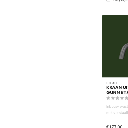
COMO
KRAAN U
GUNMETA
Inbouw wasta
met verstaal
metal PVD. W
€177,00