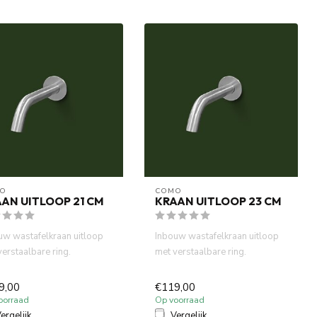
O
COMO
AN UITLOOP 21 CM
KRAAN UITLOOP 23 CM
uw wastafelkraan uitloop
Inbouw wastafelkraan uitloop
verstaalbare ring.
met verstaalbare ring.
rbesparende functie 7.5...
Waterbesparende functie 7.5...
9,00
€119,00
oorraad
Op voorraad
ergelijk
Vergelijk