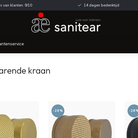
s van klanten: 9/10
14 dagen bedenktijd
antenservice
arende kraan
-28%
-28