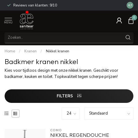
Reviews van klanten: 9/10
14 dag
8.7
0
MENU
Home
/
Kranen
/
Nikkel kranen
Badkmer kranen nikkel
Kies voor tijdloos design met onze nikkel kranen. Geschikt voor
badkamer, keuken en toilet. Topkwaliteit tegen scherpe prijzen!
FILTERS
COMO
NIKKEL REGENDOUCHE