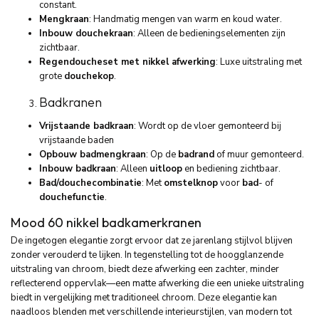
constant.
Mengkraan
: Handmatig mengen van warm en koud water.
Inbouw douchekraan
: Alleen de bedieningselementen zijn
zichtbaar.
Regendoucheset met nikkel afwerking
: Luxe uitstraling met
grote
douchekop
.
Badkranen
Vrijstaande badkraan
: Wordt op de vloer gemonteerd bij
vrijstaande baden
Opbouw badmengkraan
: Op de
badrand
of muur gemonteerd.
Inbouw badkraan
: Alleen
uitloop
en bediening zichtbaar.
Bad/douchecombinatie
: Met
omstelknop
voor
bad
- of
douchefunctie
.
Mood 60 nikkel badkamerkranen
De ingetogen elegantie zorgt ervoor dat ze jarenlang stijlvol blijven
zonder verouderd te lijken. In tegenstelling tot de hoogglanzende
uitstraling van chroom, biedt deze afwerking een zachter, minder
reflecterend oppervlak—een matte afwerking die een unieke uitstraling
biedt in vergelijking met traditioneel chroom. Deze elegantie kan
naadloos blenden met verschillende interieurstijlen, van modern tot