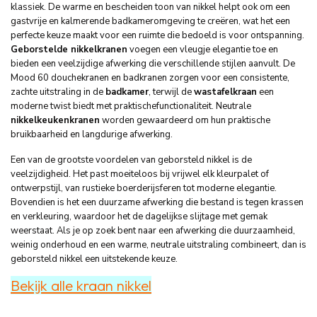
klassiek. De warme en bescheiden toon van nikkel helpt ook om een
gastvrije en kalmerende badkameromgeving te creëren, wat het een
perfecte keuze maakt voor een ruimte die bedoeld is voor ontspanning.
Geborstelde nikkelkranen
voegen een vleugje elegantie toe en
bieden een veelzijdige afwerking die verschillende stijlen aanvult. De
Mood 60 douchekranen en badkranen zorgen voor een consistente,
zachte uitstraling in de
badkamer
, terwijl de
wastafelkraan
een
moderne twist biedt met praktischefunctionaliteit. Neutrale
nikkelkeukenkranen
worden gewaardeerd om hun praktische
bruikbaarheid en langdurige afwerking.
Een van de grootste voordelen van geborsteld nikkel is de
veelzijdigheid. Het past moeiteloos bij vrijwel elk kleurpalet of
ontwerpstijl, van rustieke boerderijsferen tot moderne elegantie.
Bovendien is het een duurzame afwerking die bestand is tegen krassen
en verkleuring, waardoor het de dagelijkse slijtage met gemak
weerstaat. Als je op zoek bent naar een afwerking die duurzaamheid,
weinig onderhoud en een warme, neutrale uitstraling combineert, dan is
geborsteld nikkel een uitstekende keuze.
Bekijk alle kraan nikkel