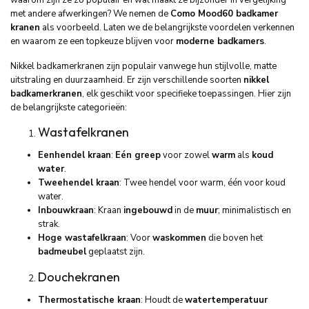
waarom zijn ze zo populair en wat maakt ze bijzonder in vergelijking
met andere afwerkingen? We nemen de
Como Mood60 badkamer
kranen
als voorbeeld. Laten we de belangrijkste voordelen verkennen
en waarom ze een topkeuze blijven voor
moderne badkamers
.
Nikkel badkamerkranen zijn populair vanwege hun stijlvolle, matte
uitstraling en duurzaamheid. Er zijn verschillende soorten
nikkel
badkamerkranen
, elk geschikt voor specifieke toepassingen. Hier zijn
de belangrijkste categorieën:
Wastafelkranen
Eenhendel kraan
:
Eén greep
voor zowel
warm
als
koud
water
.
Tweehendel kraan
: Twee hendel voor warm, één voor koud
water.
Inbouwkraan
: Kraan
ingebouwd
in de
muur
; minimalistisch en
strak.
Hoge wastafelkraan
: Voor
waskommen
die boven het
badmeubel
geplaatst zijn.
Douchekranen
Thermostatische kraan
: Houdt de
watertemperatuur