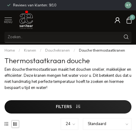
Reviews van klanten: 9/10
14 dag
8.7
0
MENU
Home
/
Kranen
/
Douchekranen
/
Douche thermostaatkranen
Thermostaatkraan douche
Een douche thermostaatkraan maakt het douchen sneller, makkelijker en
efficiënter. Deze kranen mengen het water voor u. Dit betekent dus dat u
niet handmatig het perfecte temperatuur hoeft te zoeken en hiermee
bespaart u tijd en water!
FILTERS