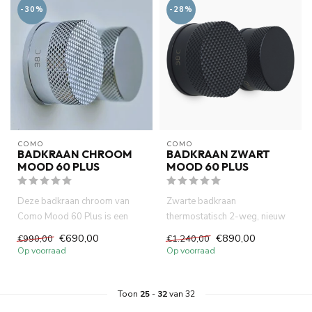
-30%
-28%
COMO
COMO
BADKRAAN CHROOM
BADKRAAN ZWART
MOOD 60 PLUS
MOOD 60 PLUS
Deze badkraan chroom van
Zwarte badkraan
Como Mood 60 Plus is een
thermostatisch 2-weg, nieuw
stijlvolle mengkraan met
blik op design kranen collectie
€690,00
€890,00
€990,00
€1.240,00
therm...
MOOD...
Op voorraad
Op voorraad
Toon
25
-
32
van 32