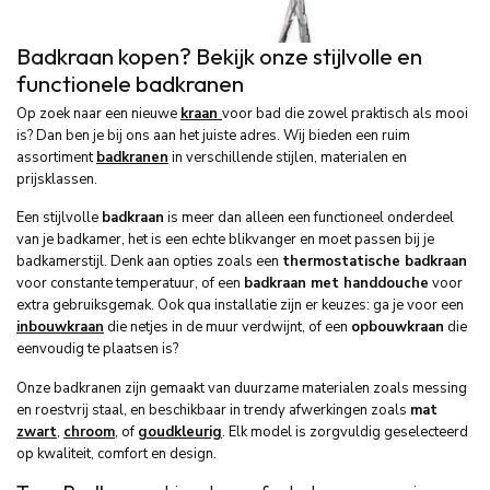
Badkraan kopen? Bekijk onze stijlvolle en
functionele badkranen
Op zoek naar een nieuwe
kraan
voor bad die zowel praktisch als mooi
is? Dan ben je bij ons aan het juiste adres. Wij bieden een ruim
assortiment
badkranen
in verschillende stijlen, materialen en
prijsklassen.
Een stijlvolle
badkraan
is meer dan alleen een functioneel onderdeel
van je badkamer, het is een echte blikvanger en moet passen bij je
badkamerstijl. Denk aan opties zoals een
thermostatische badkraan
voor constante temperatuur, of een
badkraan met handdouche
voor
extra gebruiksgemak. Ook qua installatie zijn er keuzes: ga je voor een
inbouwkraan
die netjes in de muur verdwijnt, of een
opbouwkraan
die
eenvoudig te plaatsen is?
Onze badkranen zijn gemaakt van duurzame materialen zoals messing
en roestvrij staal, en beschikbaar in trendy afwerkingen zoals
mat
zwart
,
chroom
, of
goudkleurig
. Elk model is zorgvuldig geselecteerd
op kwaliteit, comfort en design.