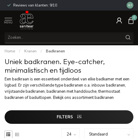
Reviews van klanten: 9/10
14 dag
8.7
0
MENU
Home
/
Kranen
/
Badkranen
Uniek badkranen. Eye-catcher,
minimalistisch en tijdloos
Een badkraan is een essentieel onderdeel van elke badkamer met een
ligbad. Er zijn verschillende type badkranen o.a. inbouw badkranen,
vrijstaande badkranen, badkranen met handdouche, thermostaat
badkranen of baduitlopen. Bekijk ons assortiment badkranen
FILTERS