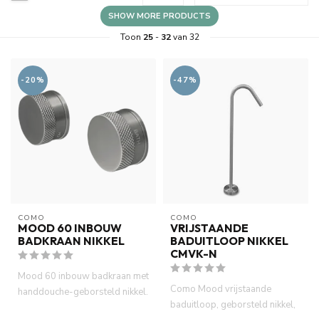
SHOW MORE PRODUCTS
Toon
25
-
32
van 32
-20%
-47%
COMO
COMO
MOOD 60 INBOUW
VRIJSTAANDE
BADKRAAN NIKKEL
BADUITLOOP NIKKEL
CMVK-N
Mood 60 inbouw badkraan met
Como Mood vrijstaande
handdouche-geborsteld nikkel.
baduitloop, geborsteld nikkel,
23 cm uitloop. Incl. 2...