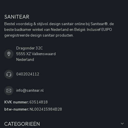
SANITEAR
Bestel voordelig & stijlvol design sanitair online bij Sanitear®, de
beste badkamer winkel van Nederland en België. Inclusief EUIPO
geregistreerde design sanitair producten.
Dragonder 32C
5555 XZ Valkenswaard
Nederland
0402024112
info@sanitear.nl
KVK nummer:
63514818
btw-nummer:
NL002415984B28
CATEGORIEËN