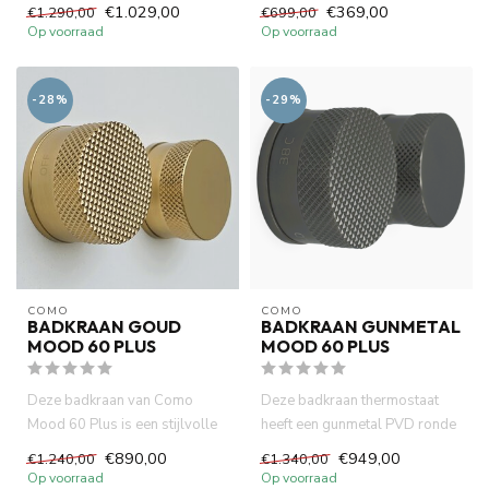
DZR-messing, 970/1200 mm,
€1.029,00
€369,00
€1.290,00
€699,00
1...
Op voorraad
Op voorraad
-28%
-29%
COMO
COMO
BADKRAAN GOUD
BADKRAAN GUNMETAL
MOOD 60 PLUS
MOOD 60 PLUS
Deze badkraan van Como
Deze badkraan thermostaat
Mood 60 Plus is een stijlvolle
heeft een gunmetal PVD ronde
mengkraan met thermostaat ...
60mm diameter knop en 3/2...
€890,00
€949,00
€1.240,00
€1.340,00
Op voorraad
Op voorraad