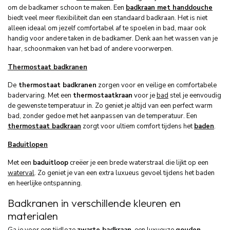
om de badkamer schoon te maken. Een
badkraan met handdouche
biedt veel meer flexibiliteit dan een standaard badkraan. Het is niet
alleen ideaal om jezelf comfortabel af te spoelen in bad, maar ook
handig voor andere taken in de badkamer. Denk aan het wassen van je
haar, schoonmaken van het bad of andere voorwerpen.
Thermostaat badkranen
De
thermostaat badkranen
zorgen voor en veilige en comfortabele
badervaring. Met een
thermostaatkraan
voor je
bad
stel je eenvoudig
de gewenste temperatuur in. Zo geniet je altijd van een perfect warm
bad, zonder gedoe met het aanpassen van de temperatuur. Een
thermostaat badkraan
zorgt voor ultiem comfort tijdens het
baden
.
Baduitlopen
Met een
baduitloop
creëer je een brede waterstraal die lijkt op een
waterval
. Zo geniet je van een extra luxueus gevoel tijdens het baden
en heerlijke ontspanning.
Badkranen in verschillende kleuren en
materialen
Ga je voor een tijdloze
zwarte badkraan
, een luxueuze
gouden