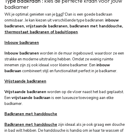
Type Badkraan :
kies de perfecte kraan voor jouw
badkamer
Wil je optimal genieten van je
bad
? Dan is een goede badkraan
onmisbaar. Je kan kiezen uit verschillende type badkranen:
inbouw
badkranen, vrijstaande badkranen, badkranen met handdouche,
thermostaat badkranen of baduitlopen
.
Inbouw badkranen
Inbouw badkranen
worden in de muur ingebouwd, waardoor ze een
strakke en moderne uitstraling hebben. Omdat ze weinig ruimte
innemen zijn zij ook ideaal voor kleine badkamer. Een
inbouw
badkraan
combineert stijl en functionaliteit perfect in je badkamer.
Vrijstaande badkranen
Vrijstaande badkranen
worden op de vloer naast het bad geplaatst.
Een
vrijstaande badkraan
is een luxueuze toevoeging aan elke
badkamer.
Badkranen met handdouche
Badkranen met handdouche
zijn ideaal als je ook graag een douche
in bad wilt hebben. De
handdouche
is handig om je haar te wassen of