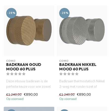
-28%
-28%
COMO
COMO
BADKRAAN GOUD
BADKRAAN NIKKEL
MOOD 60 PLUS
MOOD 60 PLUS
Deze inbouw badkraan is de
Badkraan thermostatisch Nikkel
perfecte keuze voor wie zowel
2-weg met ronde rozet of
vorm als functie waarde...
vierkante rozet, gemaakt...
€890,00
€890,00
€1.240,00
€1.240,00
Op voorraad
Op voorraad