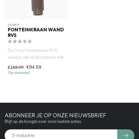
COMO
FONTEINKRAAN WAND
RVS
De Como fonteinkraan RVS
wand is een strak ontwerp met
10 cm uitloop. In combina...
€94,59
€169,00
Op voorraad
ABONNEER JE OP ONZE NIEUWSBRIEF
Blijf op de hoogte over onze laatste acties