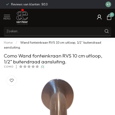
Reviews van klanten: 9/10
14 dag
8.7
0
MENU
Home
/
Wand fonteinkraan RVS 10 cm uitloop, 1/2” buitendraad
aansluiting.
Como Wand fonteinkraan RVS 10 cm uitloop,
1/2” buitendraad aansluiting.
COMO
(0)