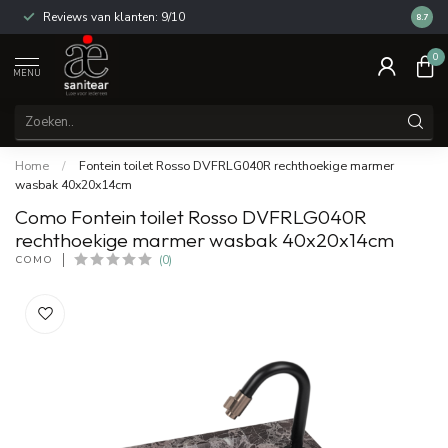
Reviews van klanten: 9/10
14 dag
8.7
0
MENU
Home
/
Fontein toilet Rosso DVFRLG040R rechthoekige marmer
wasbak 40x20x14cm
Como Fontein toilet Rosso DVFRLG040R
rechthoekige marmer wasbak 40x20x14cm
COMO
(0)