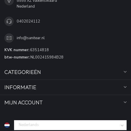
5555 XZ Valkenswaard
Nederland
0402024112
info@sanitear.nl
KVK nummer:
63514818
btw-nummer:
NL002415984B28
CATEGORIEËN
INFORMATIE
MIJN ACCOUNT