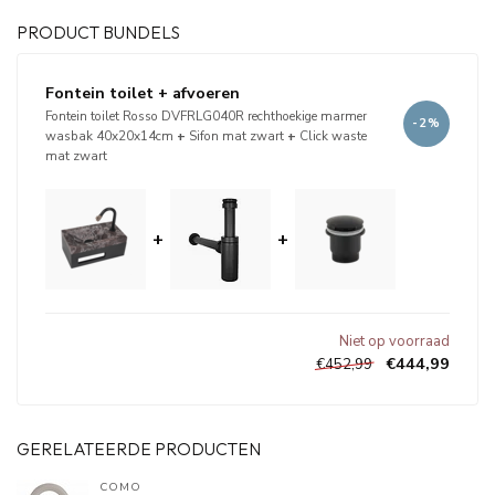
PRODUCT BUNDELS
Fontein toilet + afvoeren
Fontein toilet Rosso DVFRLG040R rechthoekige marmer
-2%
wasbak 40x20x14cm
+
Sifon mat zwart
+
Click waste
mat zwart
+
+
Niet op voorraad
€444,99
€452,99
GERELATEERDE PRODUCTEN
COMO