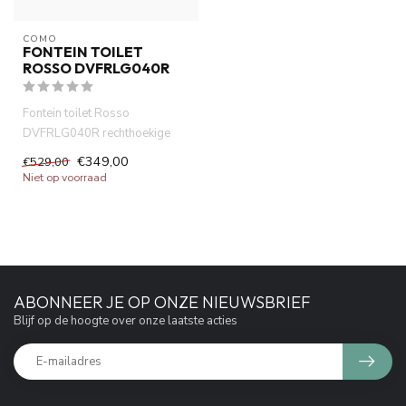
COMO
FONTEIN TOILET
ROSSO DVFRLG040R
Fontein toilet Rosso
DVFRLG040R rechthoekige
marmer wasbak 40x20x14cm
€349,00
€529,00
met handdo...
Niet op voorraad
ABONNEER JE OP ONZE NIEUWSBRIEF
Blijf op de hoogte over onze laatste acties