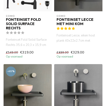
COMO
COMO
FONTEINSET FOLD
FONTEINSET LECCE
SOLID SURFACE
MET MINI KOM
RECHTS
Fonteinset Lecce, eiken hout
Fonteinset Fold Solid Surface
plank 40x22x2.7cm met
Rechts 35,6 x 20,3 x 15,9 cm
handdoekhouder. Incl.
met handdoekhouder. W...
marmer...
€319,00
€329,00
€549,00
€499,00
Op voorraad
Op voorraad
-40%