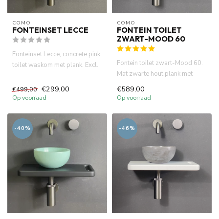
COMO
COMO
FONTEINSET LECCE
FONTEIN TOILET
ZWART-MOOD 60
Fonteinset Lecce, concrete pink
Fontein toilet zwart-Mood 60.
toilet waskom met plank. Excl.
Mat zwarte hout plank met
sifon, afvoerplu...
handdoekhouder 44x22x2.7...
€299,00
€589,00
€499,00
Op voorraad
Op voorraad
-40%
-46%