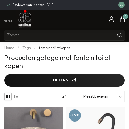
Reviews van klanten: 9/10
14 dag
8.7
0
MENU
Home
/
Tags
/
fontein toilet kopen
Producten getagd met fontein toilet
kopen
FILTERS
-25%