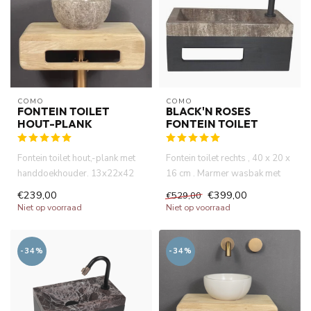
COMO
COMO
FONTEIN TOILET
BLACK'N ROSES
HOUT-PLANK
FONTEIN TOILET
Fontein toilet hout,-plank met
Fontein toilet rechts , 40 x 20 x
handdoekhouder. 13x22x42
16 cm . Marmer wasbak met
cm. Zonder kraangaat zoa...
mat zwart massive ho...
€239,00
€399,00
€529,00
Niet op voorraad
Niet op voorraad
-34%
-34%