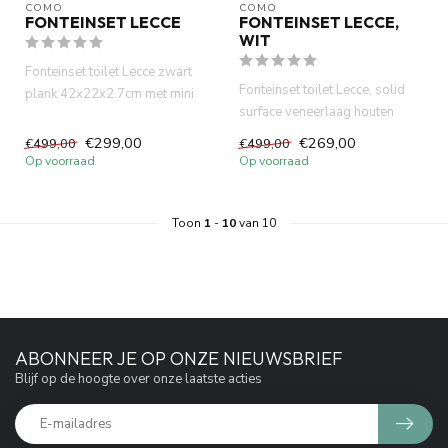
COMO
COMO
FONTEINSET LECCE
FONTEINSET LECCE,
WIT
Fonteinset toilet Lecce zwart
Fonteinset toilet Lecce, solid
plank 42x22x2.7cm met mini
surface veneerlaag houten
concrete groen-mint toi...
plank met mini beton ko...
€299,00
€269,00
€499,00
€499,00
Op voorraad
Op voorraad
Toon
1
-
10
van 10
ABONNEER JE OP ONZE NIEUWSBRIEF
Blijf op de hoogte over onze laatste acties