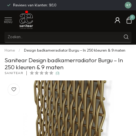
Reviews van klanten: 9/10
14 dag
8.7
0
MENU
Home
/
Design badkamerradiator Burgu – In 250 kleuren & 9 maten
Sanitear Design badkamerradiator Burgu – In
250 kleuren & 9 maten
SANITEAR
(0)