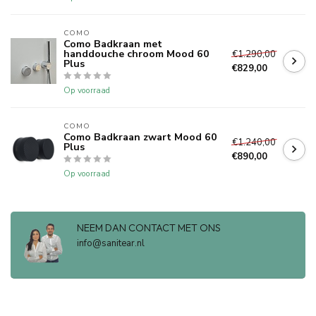
COMO
Como Badkraan met
handdouche chroom Mood 60
€1.290,00
Plus
€829,00
Op voorraad
COMO
Como Badkraan zwart Mood 60
€1.240,00
Plus
€890,00
Op voorraad
NEEM DAN CONTACT MET ONS
info@sanitear.nl