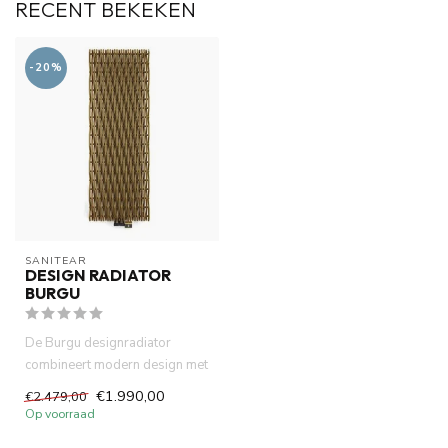
RECENT BEKEKEN
-20%
SANITEAR
DESIGN RADIATOR
BURGU
De Burgu designradiator
combineert modern design met
krachtige warmte. Verkrijgb...
€1.990,00
€2.479,00
Op voorraad