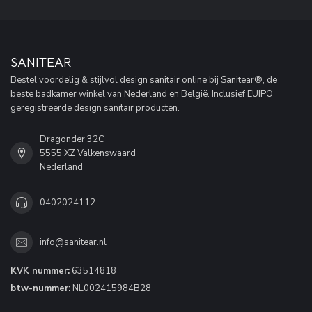
SANITEAR
Bestel voordelig & stijlvol design sanitair online bij Sanitear®, de
beste badkamer winkel van Nederland en België. Inclusief EUIPO
geregistreerde design sanitair producten.
Dragonder 32C
5555 XZ Valkenswaard
Nederland
0402024112
info@sanitear.nl
KVK nummer:
63514818
btw-nummer:
NL002415984B28