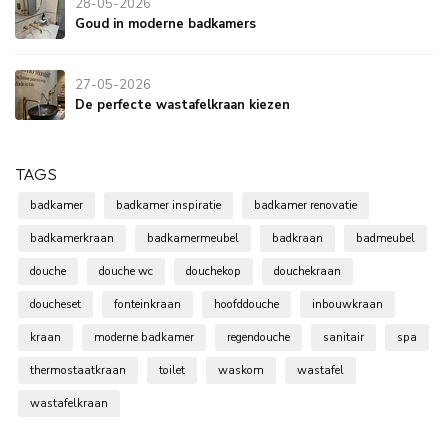
28-05-2026
Goud in moderne badkamers
27-05-2026
De perfecte wastafelkraan kiezen
TAGS
badkamer
badkamer inspiratie
badkamer renovatie
badkamerkraan
badkamermeubel
badkraan
badmeubel
douche
douche wc
douchekop
douchekraan
doucheset
fonteinkraan
hoofddouche
inbouwkraan
kraan
moderne badkamer
regendouche
sanitair
spa
thermostaatkraan
toilet
waskom
wastafel
wastafelkraan