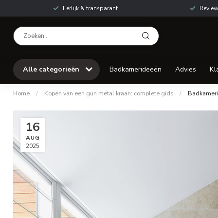
Eerlijk & transparant
Review
Alle categorieën
Badkamerideeën
Advies
Kl
Home
/
Kopen van een gun metal kraan: complete gids
/
Badkamer
16
AUG
2025