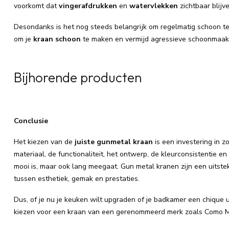
voorkomt dat
vingerafdrukken
en
watervlekken
zichtbaar blijve
Desondanks is het nog steeds belangrijk om regelmatig schoon te
om je
kraan schoon
te maken en vermijd agressieve schoonmaak
Bijhorende producten
Conclusie
Het kiezen van de
juiste gunmetal kraan
is een investering in z
materiaal, de functionaliteit, het ontwerp, de kleurconsistentie e
mooi is, maar ook lang meegaat. Gun metal kranen zijn een uits
tussen esthetiek, gemak en prestaties.
Dus, of je nu je keuken wilt upgraden of je badkamer een chique u
kiezen voor een kraan van een gerenommeerd merk zoals Como Mo