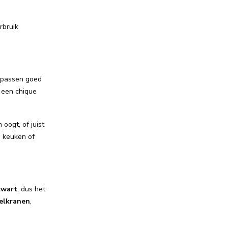
rbruik
 passen goed
 een chique
oogt, of juist
e keuken of
zwart
, dus het
elkranen
,