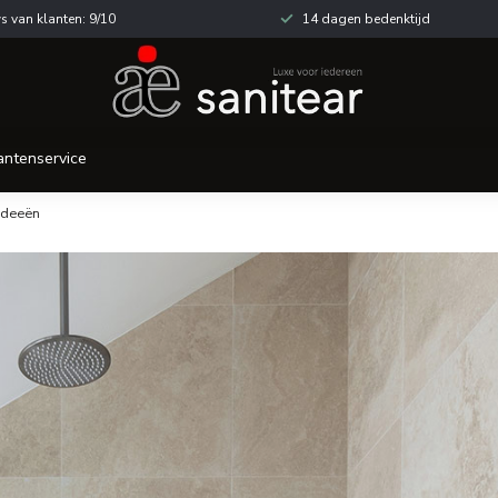
s van klanten: 9/10
14 dagen bedenktijd
antenservice
ideeën