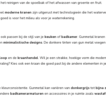
 het reinigen van de spoelbak of het afwassen van groente en fruit.
eel
moderne kranen
zijn uitgerust met technologieën die het waterve
ed is voor het milieu als voor je waterrekening.
 ook passen bij de stijl van je
keuken
of
badkamer
. Gunmetal kranen
en
minimalistische designs
. De donkere tinten van gun metal voegen
tloop
en de
kraanhendel
. Wil je een strakke, hoekige vorm die modern 
raling? Kies ook een kraan die goed past bij de andere elementen in j
de kleurconsistentie. Gunmetal kan variëren van
donkergrijs
tot
bijna 
 andere
badkamerarmaturen
en accessoires in je ruimte zoals
wastaf