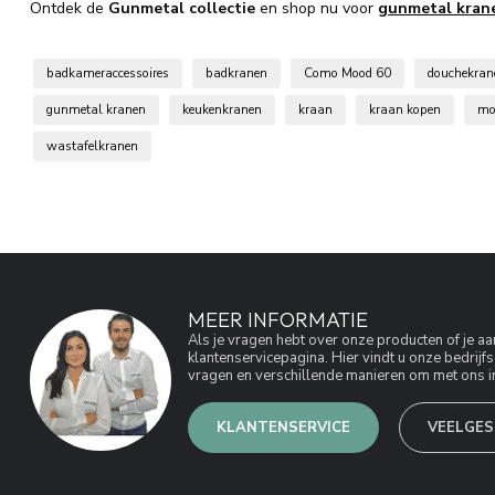
Ontdek de
Gunmetal collectie
en shop nu voor
gunmetal kran
badkameraccessoires
badkranen
Como Mood 60
douchekran
gunmetal kranen
keukenkranen
kraan
kraan kopen
mo
wastafelkranen
MEER INFORMATIE
Als je vragen hebt over onze producten of je 
klantenservicepagina. Hier vindt u onze bedri
vragen en verschillende manieren om met ons in
KLANTENSERVICE
VEELGES