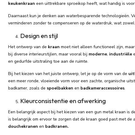
keukenkraan
een uittrekbare sproeikop heeft, wat handig is voor
Daarnaast kun je denken aan waterbesparende technologieën. V
verminderen zonder te compenseren op de waterdruk, wat zowel go
Design en stijl
Het ontwerp van de
kraan
moet niet alleen functioneel zijn, maar
bij diverse interieurstijlen, maar vooral bij
moderne
,
industriële
en gedurfde uitstraling toe aan de ruimte.
Bij het kiezen van het juiste ontwerp, let je op de vorm van de
ui
een meer ronde, vloeiende vorm voor een zachte, organische uitst
badkamer, zoals de
spoelbakken
en
badkameraccessoires
.
Kleurconsistentie en afwerking
Een belangrijk aspect bij het kiezen van een gun metal kraan is 
is belangrijk om ervoor te zorgen dat de kraan goed past met de
douchekranen
en
badkranen.