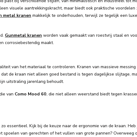
 past bij verschillende stijlen, van minimalistisch en industrieel tot 
alleen visuele aantrekkingskracht, maar biedt ook praktische voordelen
n metal kranen
makkelijk te onderhouden, terwijl ze tegelijk een luxe 
id.
Gunmetal kranen
worden vaak gemaakt van roestvrij staal en voo
en corrosiebestendig maakt.
aliteit van het materiaal te controleren. Kranen van massieve messin
dat de kraan niet alleen goed bestand is tegen dagelijkse slijtage, m
jn uitstraling jarenlang behoudt.
 die van
Como Mood 60
, die niet alleen weerstand biedt tegen krasse
et zo essentieel. Kijk bij de keuze naar de ergonomie van de kraan. Heb 
het spoelen van gerechten of het vullen van grote pannen? Overweeg 