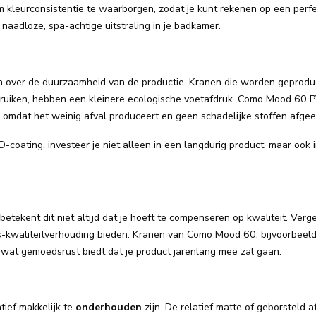
kleurconsistentie te waarborgen, zodat je kunt rekenen op een perf
aadloze, spa-achtige uitstraling in je badkamer.
ken over de duurzaamheid van de productie. Kranen die worden geprod
ebruiken, hebben een kleinere ecologische voetafdruk. Como Mood 60 
mdat het weinig afval produceert en geen schadelijke stoffen afgeef
coating, investeer je niet alleen in een langdurig product, maar ook 
tekent dit niet altijd dat je hoeft te compenseren op kwaliteit. Verge
s-kwaliteitverhouding bieden. Kranen van Como Mood 60, bijvoorbeeld,
 wat gemoedsrust biedt dat je product jarenlang mee zal gaan.
tief makkelijk te
onderhouden
zijn. De relatief matte of geborsteld 