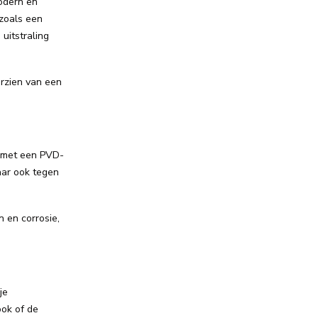
modern en
 zoals een
uitstraling
rzien van een
g met een PVD-
aar ook tegen
n en corrosie,
je
ook of de