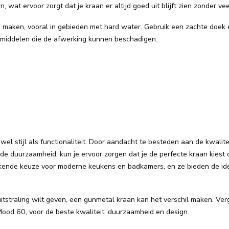
n, wat ervoor zorgt dat je kraan er altijd goed uit blijft zien zonder v
 maken, vooral in gebieden met hard water. Gebruik een zachte doek 
middelen die de afwerking kunnen beschadigen.
owel stijl als functionaliteit. Door aandacht te besteden aan de kwalite
n de duurzaamheid, kun je ervoor zorgen dat je de perfecte kraan kiest d
tekende keuze voor moderne keukens en badkamers, en ze bieden de id
itstraling wilt geven, een gunmetal kraan kan het verschil maken. Verg
od 60, voor de beste kwaliteit, duurzaamheid en design.