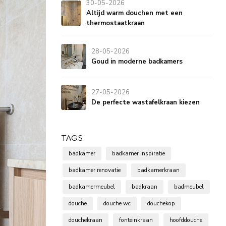
30-05-2026
Altijd warm douchen met een
thermostaatkraan
28-05-2026
Goud in moderne badkamers
27-05-2026
De perfecte wastafelkraan kiezen
TAGS
badkamer
badkamer inspiratie
badkamer renovatie
badkamerkraan
badkamermeubel
badkraan
badmeubel
douche
douche wc
douchekop
douchekraan
fonteinkraan
hoofddouche