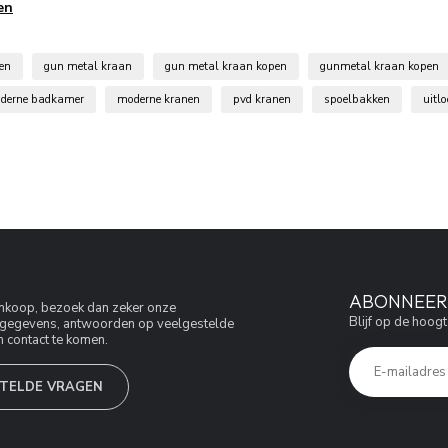
en
en
gun metal kraan
gun metal kraan kopen
gunmetal kraan kopen
derne badkamer
moderne kranen
pvd kranen
spoelbakken
uitl
ABONNEER 
aankoop, bezoek dan zeker onze
Blijf op de hoogt
jfsgegevens, antwoorden op veelgestelde
 contact te komen.
TELDE VRAGEN