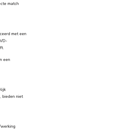
ecte match
uceerd met een
PVD-
t.
in een
lijk
 bieden niet
afwerking