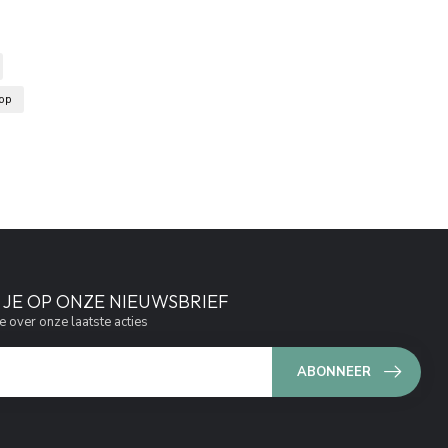
oop
JE OP ONZE NIEUWSBRIEF
e over onze laatste acties
ABONNEER