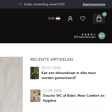
Gratis verzending vanaf €150
Klantenservice
0
EUR
8.7
272
beoordelingen
RECENTE ARTIKELEN
20-07-2026
Kan een inbouwkraan in elke muur
worden gemonteerd?
31-05-2026
Douche WC of Bidet: Meer Comfort en
Hygiëne