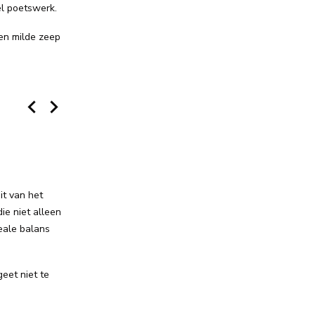
eel poetswerk.
en milde zeep
it van het
ie niet alleen
eale balans
eet niet te