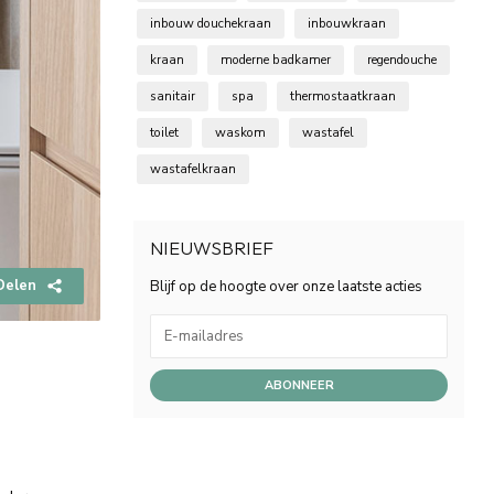
inbouw douchekraan
inbouwkraan
kraan
moderne badkamer
regendouche
sanitair
spa
thermostaatkraan
toilet
waskom
wastafel
wastafelkraan
NIEUWSBRIEF
Delen
Blijf op de hoogte over onze laatste acties
ABONNEER