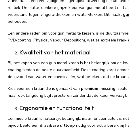
Gunmetal is een veelzijdige en eigentijdse afwerking die uitstekend
rustiek. De matte, donkere grijze kleur van gun metal heeft niet 
weerstand tegen vingerafdrukken en watervlekken. Dit maakt
gu
behouden.
Een andere reden om voor gun metal te kiezen, is de duurzaamhe
PVD-coating (Physical Vapour Deposition), wat ze extreem kras- 
Kwaliteit van het materiaal
Bij het kopen van een gun metal kraan is het belangrijk om de kw
coating bieden de beste duurzaamheid. Deze coating zorgt ervoor 
de invloed van water en chemicaliën, wat betekent dat de kraan zi
Kies voor een kraan die is gemaakt van
premium messing
, zoals
maar ook langdurig blijft presteren zonder dat de kleur vervaagt.
Ergonomie en functionaliteit
Een mooie kraan is natuurlijk belangrijk, maar functionaliteit is n
bijvoorbeeld een
draaibare uitloop
nodig voor extra bereik bij 