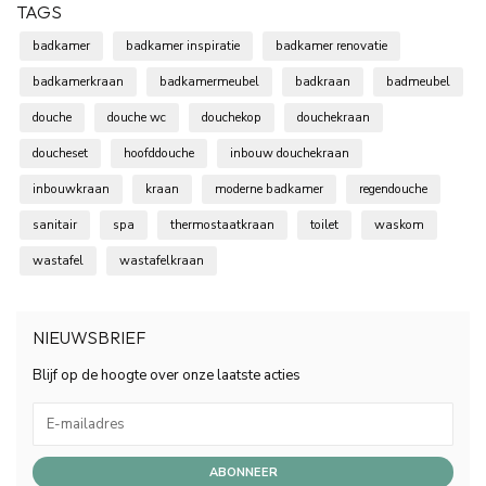
TAGS
badkamer
badkamer inspiratie
badkamer renovatie
badkamerkraan
badkamermeubel
badkraan
badmeubel
douche
douche wc
douchekop
douchekraan
doucheset
hoofddouche
inbouw douchekraan
inbouwkraan
kraan
moderne badkamer
regendouche
sanitair
spa
thermostaatkraan
toilet
waskom
wastafel
wastafelkraan
NIEUWSBRIEF
Blijf op de hoogte over onze laatste acties
ABONNEER