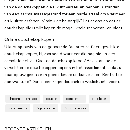
mogelijkheid om die in te stellen en de stand te veranderen. Veel
van de douchekoppen die u kunt verstellen hebben 3 standen,
van een zachte massagestand tot een harde straal om wat meer
druk uit te oefenen. Vindt u dit belangrijk? Let er dan op dat de
douchekop die u wilt kopen de mogelijkheid tot verstellen biedt.
Online douchekop kopen
U kunt op basis van de genoemde factoren zelf een geschikte
douchekop kopen, bijvoorbeeld wanneer die nog niet in een
complete set zit. Gaat de douchekop kapot? Bekijk online de
verschillende douchekoppen bij ons in het assortiment, zodat u
daar op uw gemak een goede keuze uit kunt maken. Bent u toe
aan wat luxe? Dan is een regendouchekop wellicht iets voor u.
chroom douchekop
douche
douchekop
doucheset
handdouche
regendouche
rvs douchekop
RECENTE ARTIKELEN