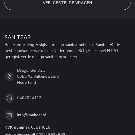
VEELGESTELDE VRAGEN
SANITEAR
Bestel voordelig & stijlvol design sanitair online bij Sanitear®, de
beste badkamer winkel van Nederland en België. Inclusief EUIPO
geregistreerde design sanitair producten.
Dragonder 32C
5555 XZ Valkenswaard
Nederland
0402024112
info@sanitear.nl
KVK nummer:
63514818
btw-nummer:
NL002415984B28