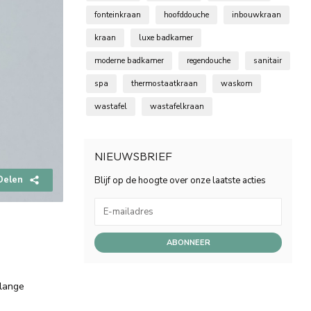
fonteinkraan
hoofddouche
inbouwkraan
kraan
luxe badkamer
moderne badkamer
regendouche
sanitair
spa
thermostaatkraan
waskom
wastafel
wastafelkraan
NIEUWSBRIEF
Delen
Blijf op de hoogte over onze laatste acties
ABONNEER
 lange