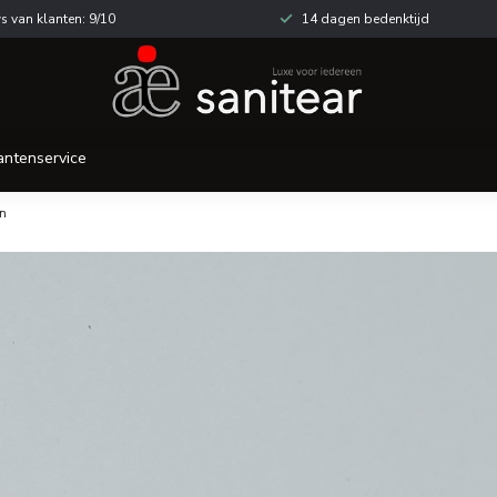
s van klanten: 9/10
14 dagen bedenktijd
antenservice
n