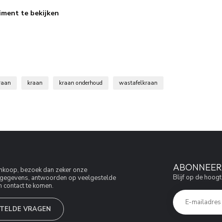
iment te bekijken
raan
kraan
kraan onderhoud
wastafelkraan
ABONNEER 
aankoop, bezoek dan zeker onze
Blijf op de hoogt
jfsgegevens, antwoorden op veelgestelde
 contact te komen.
TELDE VRAGEN