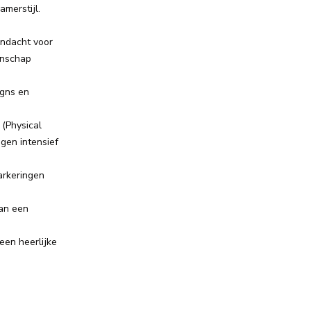
amerstijl.
ndacht voor
anschap
igns en
(Physical
gen intensief
arkeringen
van een
een heerlijke