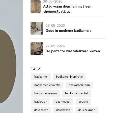
30-05-2026
Altijd warm douchen met een
thermostaatkraan
28-05-2026
Goud in moderne badkamers
27-05-2026
De perfecte wastafelkraan kiezen
TAGS
badkamer
badkamer inspiratie
badkamer renovatie
badkamerkraan
badkamerkranen
badkamermeubel
badkraan
badmeubel
douche
douche wc
douchekop
douchekraan