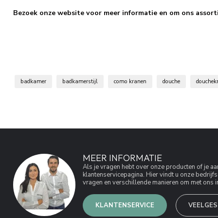
Bezoek onze website voor meer informatie en om ons assort
badkamer
badkamerstijl
como kranen
douche
douchek
MEER INFORMATIE
Als je vragen hebt over onze producten of je 
klantenservicepagina. Hier vindt u onze bedri
vragen en verschillende manieren om met ons in
KLANTENSERVICE
VEELGES