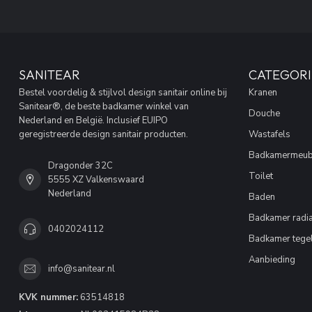
SANITEAR
CATEGORI
Bestel voordelig & stijlvol design sanitair online bij
Kranen
Sanitear®, de beste badkamer winkel van
Douche
Nederland en België. Inclusief EUIPO
geregistreerde design sanitair producten.
Wastafels
Badkamermeub
Dragonder 32C
Toilet
5555 XZ Valkenswaard
Nederland
Baden
Badkamer radia
0402024112
Badkamer tege
Aanbieding
info@sanitear.nl
KVK nummer:
63514818