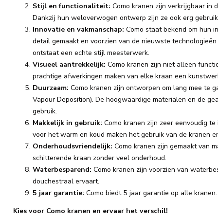
Stijl en functionaliteit:
Como kranen zijn verkrijgbaar in di
Dankzij hun weloverwogen ontwerp zijn ze ook erg gebruiks
Innovatie en vakmanschap:
Como staat bekend om hun in
detail gemaakt en voorzien van de nieuwste technologieën 
ontstaat een echte stijl meesterwerk.
Visueel aantrekkelijk:
Como kranen zijn niet alleen funct
prachtige afwerkingen maken van elke kraan een kunstwer
Duurzaam:
Como kranen zijn ontworpen om lang mee te ga
Vapour Deposition). De hoogwaardige materialen en de gea
gebruik.
Makkelijk in gebruik:
Como kranen zijn zeer eenvoudig te 
voor het warm en koud maken het gebruik van de kranen erg
Onderhoudsvriendelijk:
Como kranen zijn gemaakt van mat
schitterende kraan zonder veel onderhoud.
Waterbesparend:
Como kranen zijn voorzien van waterbesp
douchestraal ervaart.
5 jaar garantie:
Como biedt 5 jaar garantie op alle kranen.
Kies voor Como kranen en ervaar het verschil!