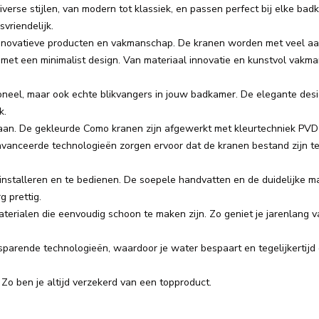
verse stijlen, van modern tot klassiek, en passen perfect bij elke badk
vriendelijk.
novatieve producten en vakmanschap. De kranen worden met veel aa
met een minimalist design. Van materiaal innovatie en kunstvol vakm
ioneel, maar ook echte blikvangers in jouw badkamer. De elegante des
k.
an. De gekleurde Como kranen zijn afgewerkt met kleurtechniek PVD 
vanceerde technologieën zorgen ervoor dat de kranen bestand zijn te
installeren en te bedienen. De soepele handvatten en de duidelijke m
 prettig.
erialen die eenvoudig schoon te maken zijn. Zo geniet je jarenlang 
arende technologieën, waardoor je water bespaart en tegelijkertijd 
 Zo ben je altijd verzekerd van een topproduct.