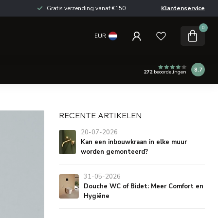
Gratis verzending vanaf €150
Klantenservice
0
EUR
8.7
272
beoordelingen
RECENTE ARTIKELEN
20-07-2026
Kan een inbouwkraan in elke muur
worden gemonteerd?
31-05-2026
Douche WC of Bidet: Meer Comfort en
Hygiëne