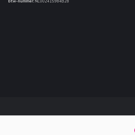
btw-nummer:
NL002415984B28