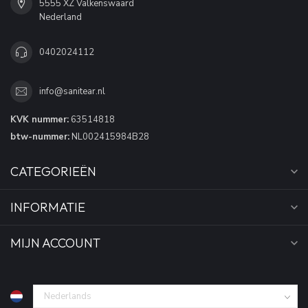
5555 XZ Valkenswaard
Nederland
0402024112
info@sanitear.nl
KVK nummer:
63514818
btw-nummer:
NL002415984B28
CATEGORIEËN
INFORMATIE
MIJN ACCOUNT