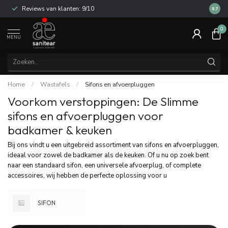
Reviews van klanten: 9/10
14 dag
8.7
0
MENU
Home
/
Wastafels
/
Sifons en afvoerpluggen
Voorkom verstoppingen: De Slimme
sifons en afvoerpluggen voor
badkamer & keuken
Bij ons vindt u een uitgebreid assortiment van sifons en afvoerpluggen,
ideaal voor zowel de badkamer als de keuken. Of u nu op zoek bent
naar een standaard sifon, een universele afvoerplug, of complete
accessoires, wij hebben de perfecte oplossing voor u
SIFON