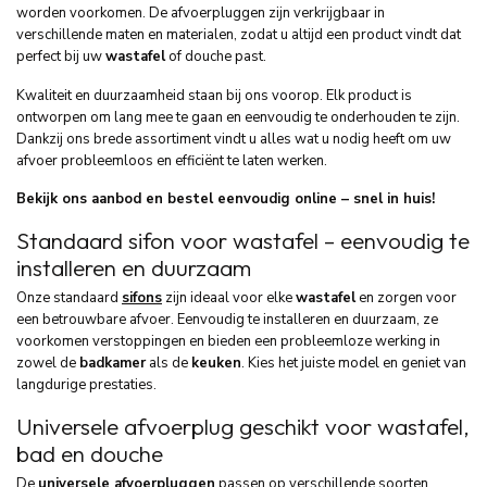
worden voorkomen. De afvoerpluggen zijn verkrijgbaar in
verschillende maten en materialen, zodat u altijd een product vindt dat
perfect bij uw
wastafel
of douche past.
Kwaliteit en duurzaamheid staan bij ons voorop. Elk product is
ontworpen om lang mee te gaan en eenvoudig te onderhouden te zijn.
Dankzij ons brede assortiment vindt u alles wat u nodig heeft om uw
afvoer probleemloos en efficiënt te laten werken.
Bekijk ons aanbod en bestel eenvoudig online – snel in huis!
Standaard sifon voor wastafel – eenvoudig te
installeren en duurzaam
Onze standaard
sifons
zijn ideaal voor elke
wastafel
en zorgen voor
een betrouwbare afvoer. Eenvoudig te installeren en duurzaam, ze
voorkomen verstoppingen en bieden een probleemloze werking in
zowel de
badkamer
als de
keuken
. Kies het juiste model en geniet van
langdurige prestaties.
Universele afvoerplug geschikt voor wastafel,
bad en douche
De
universele afvoerpluggen
passen op verschillende soorten