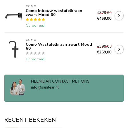
COMO
Como Inbouw wastafelkraan
€529,00
zwart Mood 60
€469,00
Op voorraad
COMO
Como Wastafelkraan zwart Mood
€399,00
60
€269,00
Op voorraad
NEEM DAN CONTACT MET ONS
info@sanitear.nl
RECENT BEKEKEN