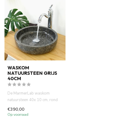
WASKOM
NATUURSTEEN GRIJS
40CM
De MarmerLab waskom
natuursteen 40x 10 cm, rond
gemaakt van grijs marmer De
€390,00
was...
Op voorraad