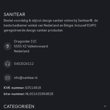
SANITEAR
Bestel voordelig & stijlvol design sanitair online bij Sanitear®, de
beste badkamer winkel van Nederland en België. Inclusief EUIPO
geregistreerde design sanitair producten.
Dragonder 32C
5555 XZ Valkenswaard
Nederland
0402024112
info@sanitear.nl
KVK nummer:
63514818
btw-nummer:
NL002415984B28
CATEGORIEËN