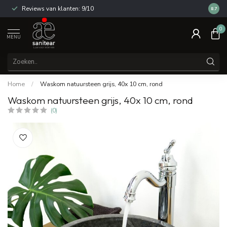
Reviews van klanten: 9/10
14 dag
8.7
0
MENU
Home
/
Waskom natuursteen grijs, 40x 10 cm, rond
Waskom natuursteen grijs, 40x 10 cm, rond
(0)