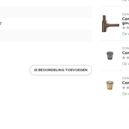
CO
Com
go
7
Op v
CO
Com
Op v
JE BEOORDELING TOEVOEGEN
CO
Com
Op v