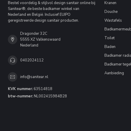
Bestel voordelig & stijlvol design sanitair online bij
Kranen
Sanitear®, de beste badkamer winkel van
Douche
Nederland en België. Inclusief EUIPO
geregistreerde design sanitair producten.
Wastafels
Badkamermeub
Dragonder 32C
Toilet
5555 XZ Valkenswaard
Nederland
Baden
Badkamer radia
0402024112
Badkamer tege
Aanbieding
info@sanitear.nl
KVK nummer:
63514818
btw-nummer:
NL002415984B28