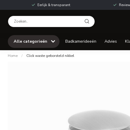
Eerlijk & transparant
Review
Alle categorieën
Badkamerideeën
Advies
Kl
Home
/
Click waste geborsteld nikkel