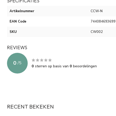
SPECIFICATIES
Artikelnummer
CCW-N
EAN Code
744084693699
SKU
CW002
REVIEWS
0
/
5
0
sterren op basis van
0
beoordelingen
RECENT BEKEKEN