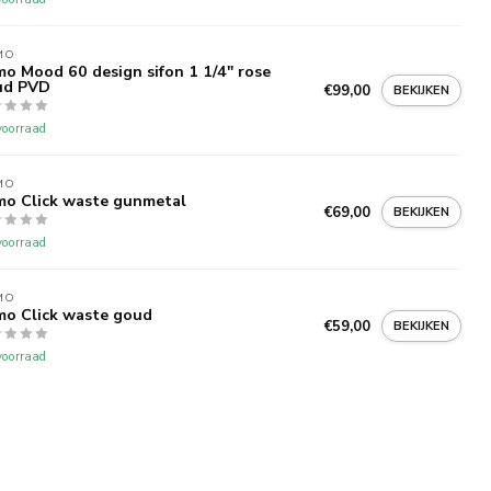
MO
o Mood 60 design sifon 1 1/4" rose
ud PVD
€99,00
BEKIJKEN
oorraad
MO
o Click waste gunmetal
€69,00
BEKIJKEN
oorraad
MO
o Click waste goud
€59,00
BEKIJKEN
oorraad