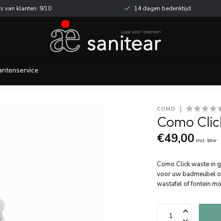
s van klanten: 9/10
14 dagen bedenktijd
antenservice
COMO
Como Click
€49,00
Incl. btw
Como Click waste in g
voor uw badmeubel of 
wastafel of fontein mo