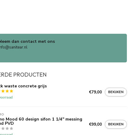
Neem dan contact met ons
info@sanitear.nl
ERDE PRODUCTEN
ck waste concrete grijs
€79,00
BEKIJKEN
oorraad
MO
o Mood 60 design sifon 1 1/4" messing
ud PVD
€99,00
BEKIJKEN
oorraad