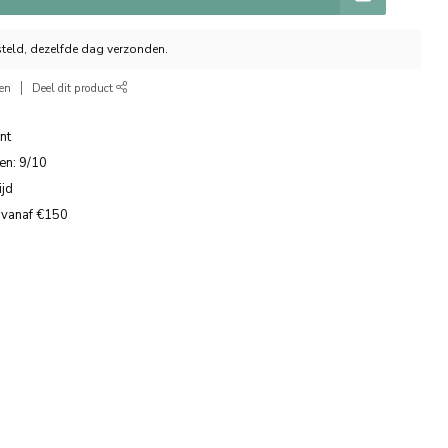
teld, dezelfde dag verzonden.
ken
Deel dit product
nt
en: 9/10
ijd
 vanaf €150