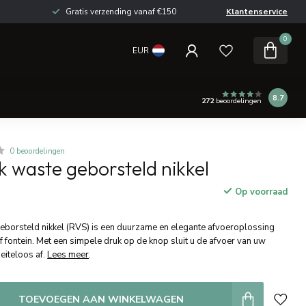
Gratis verzending vanaf €150
Klantenservice
0
EUR
8.7
272
beoordelingen
0 beoordelingen
 waste geborsteld nikkel
Op voorraad
eborsteld nikkel (RVS) is een duurzame en elegante afvoeroplossing
fontein. Met een simpele druk op de knop sluit u de afvoer van uw
eiteloos af.
Lees meer
.
TOEVOEGEN AAN WINKELWAGEN