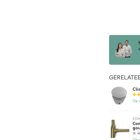
GERELATE
Cli
Op v
CO
Com
go
Op v