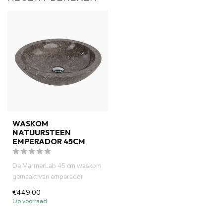
WASKOM
NATUURSTEEN
EMPERADOR 45CM
De MarmerLab 45 cm waskom
gemaakt van emperador
marmer De waskom is van
€449,00
binnen e...
Op voorraad