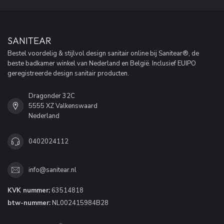
SANITEAR
Bestel voordelig & stijlvol design sanitair online bij Sanitear®, de
beste badkamer winkel van Nederland en België. Inclusief EUIPO
geregistreerde design sanitair producten.
Dragonder 32C
5555 XZ Valkenswaard
Nederland
0402024112
info@sanitear.nl
KVK nummer:
63514818
btw-nummer:
NL002415984B28