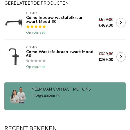
GERELATEERDE PRODUCTEN
COMO
Como Inbouw wastafelkraan
€529,00
zwart Mood 60
€469,00
Op voorraad
COMO
Como Wastafelkraan zwart Mood
€399,00
60
€269,00
Op voorraad
NEEM DAN CONTACT MET ONS
info@sanitear.nl
RECENT BEKEKEN