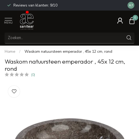
Reviews van klanten: 9/10
14 dag
8.7
0
MENU
Home
/
Waskom natuursteen emperador , 45x 12 cm, rond
Waskom natuursteen emperador , 45x 12 cm,
rond
(0)