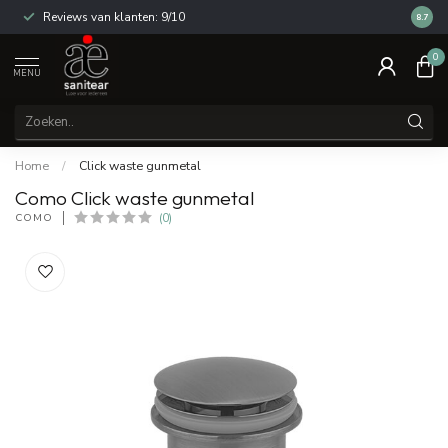
Reviews van klanten: 9/10
14 dag
8.7
0
MENU
Home
/
Click waste gunmetal
Como Click waste gunmetal
COMO
(0)