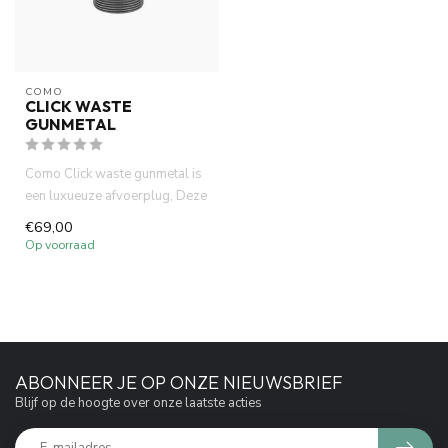
COMO
CLICK WASTE
GUNMETAL
Como Click waste gunmetal is
een luxueuze afvoerplug, Deze
click waste is gemaak...
€69,00
Op voorraad
ABONNEER JE OP ONZE NIEUWSBRIEF
Blijf op de hoogte over onze laatste acties