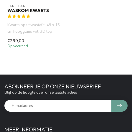
SANITEAR
WASKOM KWARTS
Kwarts opzetwastafel 49 x 15
cm hoogglans wit. 3D top
design waskom, Puur keram...
€299,00
Op voorraad
ABONNEER JE OP ONZE NIEUWSBRIEF
Blijf op de hoogte over onze laatste acties
MEER INFORMATIE