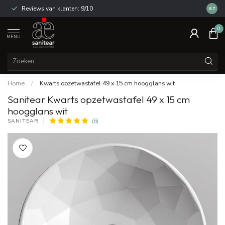
Reviews van klanten: 9/10
14 dag
8.7
0
MENU
Home
/
Kwarts opzetwastafel 49 x 15 cm hoogglans wit
Sanitear Kwarts opzetwastafel 49 x 15 cm
hoogglans wit
SANITEAR
(6)